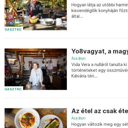
Hogyan látja az utóbbi harmi
kisvendéglők konyháján főzte
által...
GASZTRO
Yo8vagyat, a magy
Ács Bori
Vida Vera a nulláról tanulta 
történeteket egy összművés
Kálvária téri...
GASZTRO
Az étel az csak é
Ács Bori
Hogyan változik meg egy séf