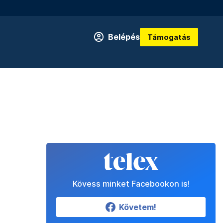
Belépés
Támogatás
Kövess minket Facebookon is!
Követem!