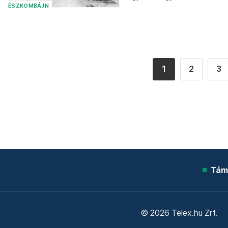
ÉSZKOMBÁJN
1
2
3
Tám
© 2026 Telex.hu Zrt.