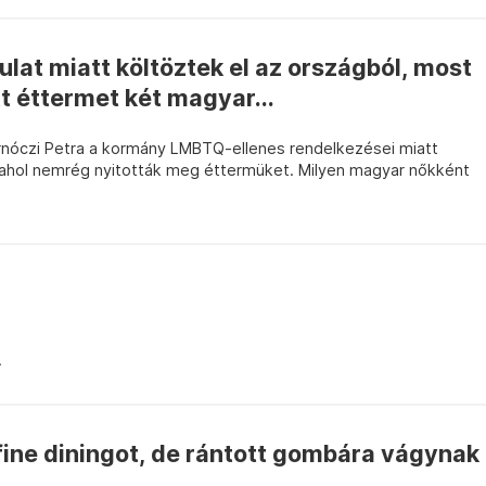
at miatt költöztek el az országból, most
t éttermet két magyar...
nóczi Petra a kormány LMBTQ-ellenes rendelkezései miatt
 ahol nemrég nyitották meg éttermüket. Milyen magyar nőkként
.
fine diningot, de rántott gombára vágynak