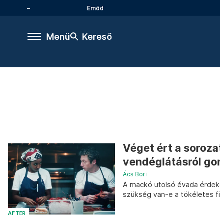
Emőd
Menü
Kereső
Véget ért a soroza
vendéglátásról g
Ács Bori
A mackó utolsó évada érdekes 
szükség van-e a tökéletes fi
AFTER