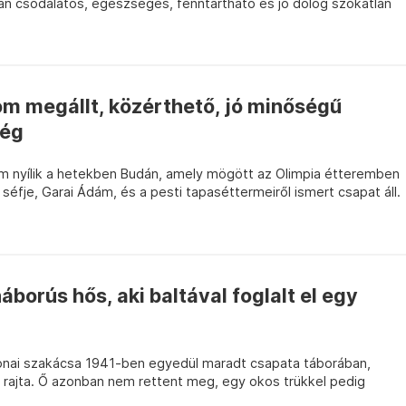
lyan csodálatos, egészséges, fenntartható és jó dolog szokatlan
om megállt, közérthető, jó minőségű
ség
m nyílik a hetekben Budán, amely mögött az Olimpia étteremben
séfje, Garai Ádám, és a pesti tapaséttermeiről ismert csapat áll.
áborús hős, aki baltával foglalt el egy
onai szakácsa 1941-ben egyedül maradt csapata táborában,
 rajta. Ő azonban nem rettent meg, egy okos trükkel pedig