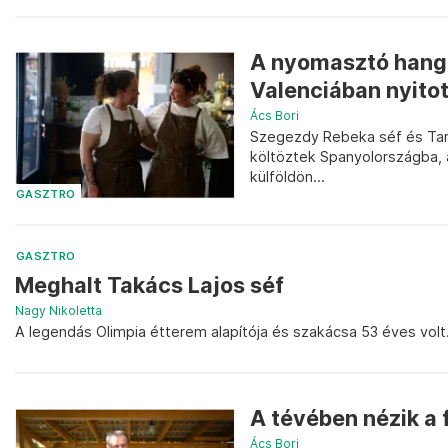
A nyomasztó hangul
Valenciában nyitot
Ács Bori
Szegezdy Rebeka séf és Tar
költöztek Spanyolországba,
külföldön...
GASZTRO
GASZTRO
Meghalt Takács Lajos séf
Nagy Nikoletta
A legendás Olimpia étterem alapítója és szakácsa 53 éves volt
A tévében nézik a 
Ács Bori