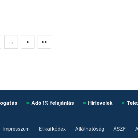
...
►
►►
ogatás
Adó 1% felajánlás
Hírlevelek
Tele
Impresszum
Etikai kódex
Átláthatóság
ÁSZF
A