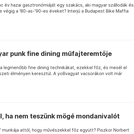
nc év hazai gasztronómiáját egy szakács, aki magyar szállodák és
 végig a '80-as-'90-es éveket? Interjú a Budapest Bike Maffia
ar punk fine dining műfajteremtője
ki a legmenőbb fine dining technikákat, ezekkel főz, és mesél el
zeti élményen keresztül. A yo8vagyat vacsorákon volt már
tel, ha nem teszünk mögé mondanivalót
 munkája attól, hogy művészekkel főz együtt? Piszkor Norbert