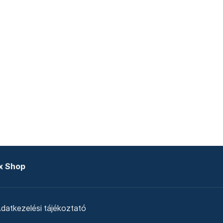
x Shop
datkezelési tájékoztató