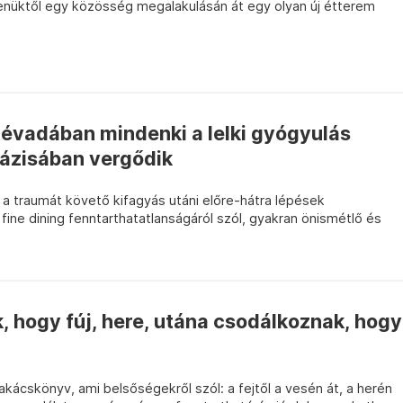
menüktől egy közösség megalakulásán át egy olyan új étterem
évadában mindenki a lelki gyógyulás
ázisában vergődik
a traumát követő kifagyás utáni előre-hátra lépések
a fine dining fenntarthatatlanságáról szól, gyakran önismétlő és
, hogy fúj, here, utána csodálkoznak, hogy
kácskönyv, ami belsőségekről szól: a fejtől a vesén át, a herén