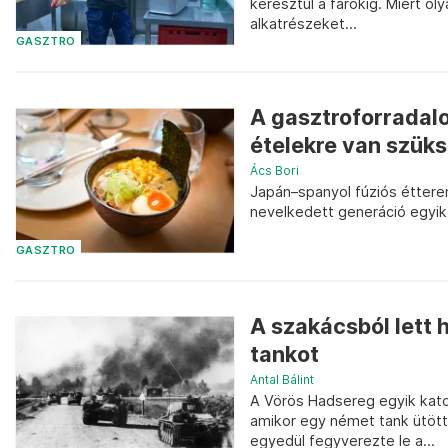
keresztül a farokig. Miért o
alkatrészeket...
GASZTRO
A gasztroforradal
ételekre van szük
Ács Bori
Japán–spanyol fúziós éttere
nevelkedett generáció egyik 
GASZTRO
A szakácsból lett h
tankot
Antal Bálint
A Vörös Hadsereg egyik kat
amikor egy német tank ütött
egyedül fegyverezte le a...