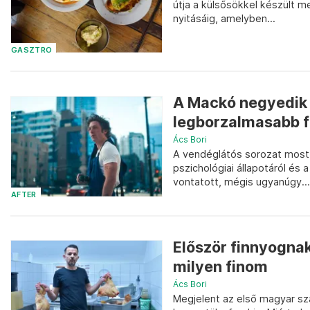
útja a külsősökkel készült 
nyitásáig, amelyben...
GASZTRO
A Mackó negyedik 
legborzalmasabb f
Ács Bori
A vendéglátós sorozat most 
pszichológiai állapotáról és 
vontatott, mégis ugyanúgy...
AFTER
Először finnyognak
milyen finom
Ács Bori
Megjelent az első magyar sza