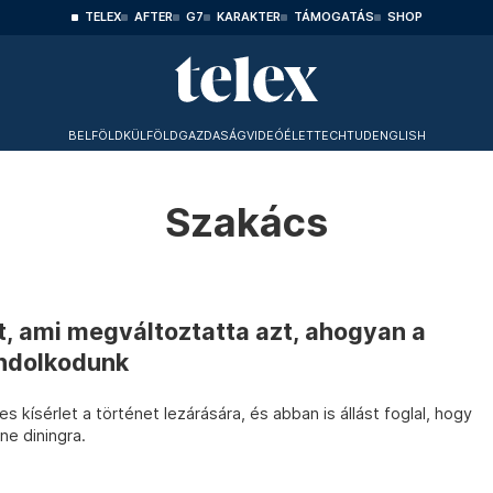
TELEX
AFTER
G7
KARAKTER
TÁMOGATÁS
SHOP
BELFÖLD
KÜLFÖLD
GAZDASÁG
VIDEÓ
ÉLET
TECHTUD
ENGLISH
Szakács
t, ami megváltoztatta azt, ahogyan a
ondolkodunk
kísérlet a történet lezárására, és abban is állást foglal, hogy
ne diningra.