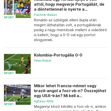
attól, hogy megverje Portugáliát, de
a döntetlennel is nyerte a...
Flachner Balázs
SPORT
Ronaldo az üzbégek elleni dupla után
megint láthatatlan volt, a portugáloknak
pedig a nagy mentések mellett a videóbíró
is kellett, hogy a 0-0-val egy pontot
elvigyenek.
Kolumbia–Portugália 0-0
Telex Robot
SPORT
Mikor lehet francia–német vagy
brazil–angol a foci-vb-n? Összejöhet
egy USA–Irán? Mi kell a...
Ághassi Attila
SPORT
Megannyi kínzó kérdés a foci-vb-n, amikor