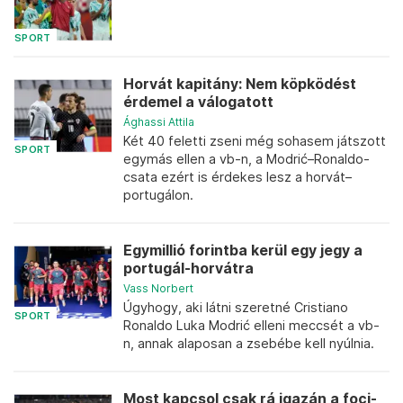
SPORT
Horvát kapitány: Nem köpködést
érdemel a válogatott
Ághassi Attila
Két 40 feletti zseni még sohasem játszott
SPORT
egymás ellen a vb-n, a Modrić–Ronaldo-
csata ezért is érdekes lesz a horvát–
portugálon.
Egymillió forintba kerül egy jegy a
portugál-horvátra
Vass Norbert
Úgyhogy, aki látni szeretné Cristiano
SPORT
Ronaldo Luka Modrić elleni meccsét a vb-
n, annak alaposan a zsebébe kell nyúlnia.
Most kapcsol csak rá igazán a foci-