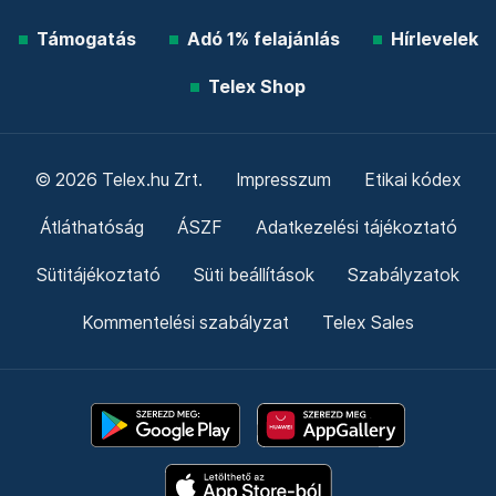
Támogatás
Adó 1% felajánlás
Hírlevelek
Telex Shop
© 2026 Telex.hu Zrt.
Impresszum
Etikai kódex
Átláthatóság
ÁSZF
Adatkezelési tájékoztató
Sütitájékoztató
Süti beállítások
Szabályzatok
Kommentelési szabályzat
Telex Sales