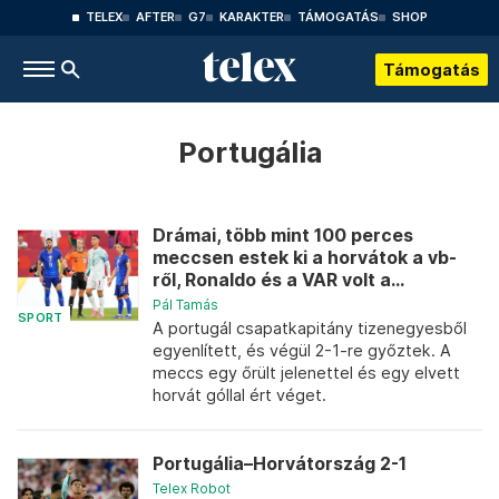
TELEX
AFTER
G7
KARAKTER
TÁMOGATÁS
SHOP
Támogatás
Portugália
Drámai, több mint 100 perces
meccsen estek ki a horvátok a vb-
ről, Ronaldo és a VAR volt a...
Pál Tamás
SPORT
A portugál csapatkapitány tizenegyesből
egyenlített, és végül 2-1-re győztek. A
meccs egy őrült jelenettel és egy elvett
horvát góllal ért véget.
Portugália–Horvátország 2-1
Telex Robot