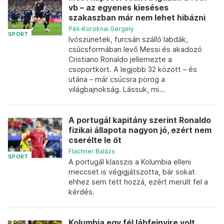
vb – az egyenes kieséses
szakaszban már nem lehet hibázni
Péli-Koroknai Gergely
SPORT
Ivószünetek, furcsán szálló labdák,
csúcsformában levő Messi és akadozó
Cristiano Ronaldo jellemezte a
csoportkört. A legjobb 32 között – és
utána – már csúcsra pörög a
világbajnokság. Lássuk, mi...
A portugál kapitány szerint Ronaldo
fizikai állapota nagyon jó, ezért nem
cserélte le őt
Flachner Balázs
SPORT
A portugál klasszis a Kolumbia elleni
meccset is végigjátszotta, bár sokat
ehhez sem tett hozzá, ezért merült fel a
kérdés.
Kolumbia egy fél lábfejnyire volt