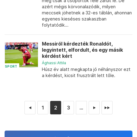
még csak a csoportok fele zárult le. De
azért mégis körvonalazódik, milyen
meccsek jöhetnek a 32-es táblán, ahonnan
egyenes kieséses szakaszban
folytatódik...
Messiről kérdezték Ronaldót,
legyintett, elfordult, és egy másik
kérdést kért
Ághassi Attila
SPORT
Húsz év alatt megkapta jó néhányszor ezt
a kérdést, kicsit frusztrált lett tőle.
1
2
3
...
◄
►
►►