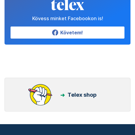
Kövess minket Facebookon is!
Követem!
Telex shop