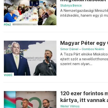
Stubnya Bence
A Nemzetgazdasági Minisztér
intézkedés, hanem egy jó m
PÉNZ
Magyar Péter egy 
Simor Dániel
–
Gombos Noémi
A Tisza Párt elnöke Miskolco
ejtett szót a nevelőotthonos
szerint nem olyan...
VIDEÓ
120 ezer forintos 
kártya, itt vannak 
Weiler Vilmos