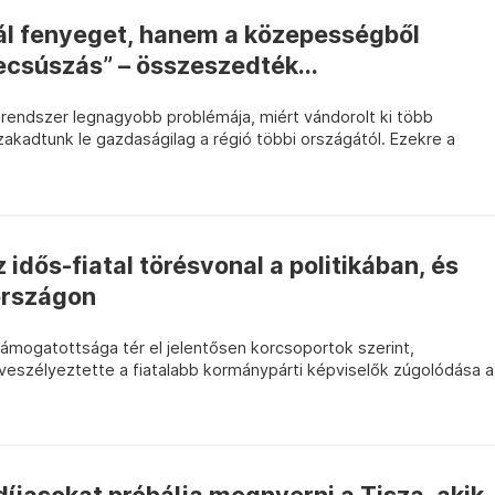
l fenyeget, hanem a közepességből
ecsúszás” – összeszedték...
jrendszer legnagyobb problémája, miért vándorolt ki több
akadtunk le gazdaságilag a régió többi országától. Ezekre a
idős-fiatal törésvonal a politikában, és
országon
támogatottsága tér el jelentősen korcsoportok szerint,
veszélyeztette a fiatalabb kormánypárti képviselők zúgolódása a