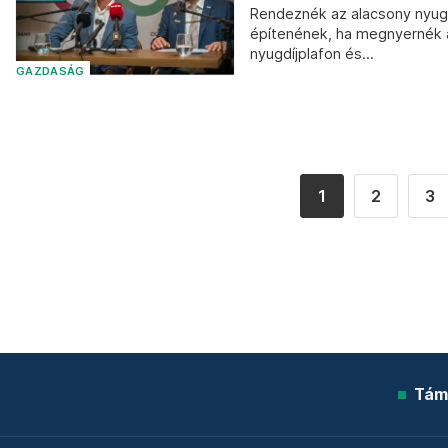
Rendeznék az alacsony nyugd
építenének, ha megnyernék a 
nyugdíjplafon és...
GAZDASÁG
1
2
3
Tám