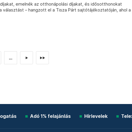
íjakat, emelnék az otthonápolási díjakat, és idősotthonokat
választást – hangzott el a Tisza Párt sajtótájékoztatóján, ahol a
...
►
►►
ogatás
Adó 1% felajánlás
Hírlevelek
Tele