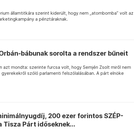
ium államtitkára szerint kiderült, hogy nem „atombomba” volt az
arketingkampány a pénztáraknak.
Orbán-bábunak sorolta a rendszer bűneit
n azt mondta: szerinte furcsa volt, hogy Semjén Zsolt miről nem
 gyerekekről szóló parlamenti felszólalásában. A párt elnöke
minimálnyugdíj, 200 ezer forintos SZÉP-
a Tisza Párt időseknek...