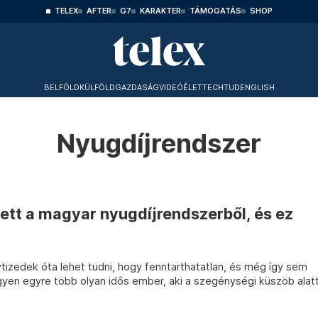
TELEX
AFTER
G7
KARAKTER
TÁMOGATÁS
SHOP
BELFÖLD
KÜLFÖLD
GAZDASÁG
VIDEÓ
ÉLET
TECHTUD
ENGLISH
Nyugdíjrendszer
 lett a magyar nyugdíjrendszerből, és ez
vtizedek óta lehet tudni, hogy fenntarthatatlan, és még így sem
gyen egyre több olyan idős ember, aki a szegénységi küszöb alat