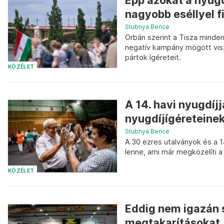
Épp azokat a nyugd
nagyobb eséllyel 
Stubnya Bence
Orbán szerint a Tisza minden
negatív kampány mögött vis
pártok ígéreteit.
KÖZÉLET
A 14. havi nyugdíjj
nyugdíjígéreteine
Stubnya Bence
A 30 ezres utalványok és a 1
lenne, ami már megközelíti a
KÖZÉLET
Eddig nem igazán s
megtakarításokat