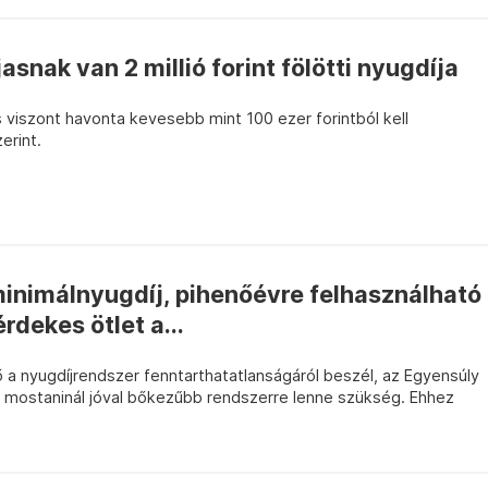
snak van 2 millió forint fölötti nyugdíja
 viszont havonta kevesebb mint 100 ezer forintból kell
erint.
minimálnyugdíj, pihenőévre felhasználható
rdekes ötlet a...
 a nyugdíjrendszer fenntarthatatlanságáról beszél, az Egyensúly
a mostaninál jóval bőkezűbb rendszerre lenne szükség. Ehhez