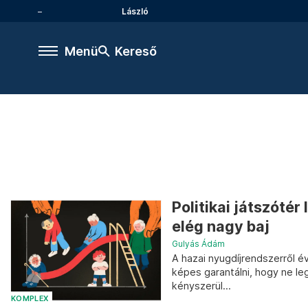
László
Menü
Kereső
Politikai játszótér
elég nagy baj
Gulyás Ádám
A hazai nyugdíjrendszerről é
képes garantálni, hogy ne le
kényszerül...
KOMPLEX