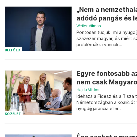
„Nem a nemzethalá
adódó pangás és l
Weiler Vilmos
Pontosan tudjuk, mi a nyugdí
százezer magyar, és miért sz
problémákra vannak...
BELFÖLD
Egyre fontosabb az 
nem csak Magyar
Hajdu Miklós
Idehaza a Fidesz és a Tisza 
Németországban a koalíciót 
nyugdíjgarancia ellen.
KÖZÉLET