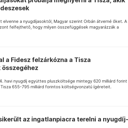
íjasokat próbálja megnyerni a Tisza, akik
fideszesek
t elvenne a nyugdíjasoktól, Magyar szerint Orbán átverné őket. A
zont felfejthető, hogy milyen összefüggések magyarázzák a
al a Fidesz felzárkózna a Tisza
k összegéhez
4. havi nyugdíj együttes pluszköltsége mintegy 620 milliárd forint
 Tisza 655-795 milliárd forintos költségvonzatú ígéreteit.
ikerült az ingatlanpiacra terelni a nyugdíj