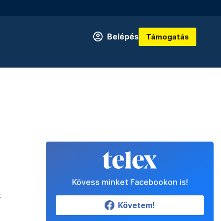
Belépés
Támogatás
Kövess minket Facebookon is!
t
Követem!