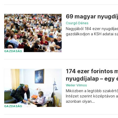
69 magyar nyugdíja
Csurgó Dénes
Nagyjából 184 ezer nyugdíjas
gazdálkodjon a KSH adatai sz
GAZDASÁG
174 ezer forintos 
nyugdíjalap – egy é
Weiler Vilmos
Miközben a legtöbb szakértő
Intézet szerint középtávon 
azonban olyan...
GAZDASÁG