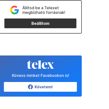
Állítsd be a Telexet
megbízható forrásnak!
Beállítom
Kövess minket Facebookon is!
Követem!