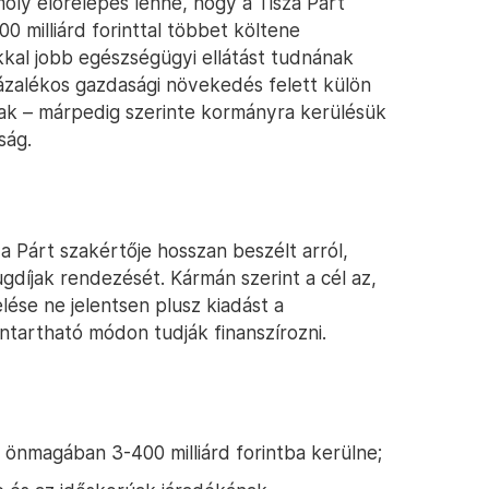
oly előrelépés lenne, hogy a Tisza Párt
 milliárd forinttal többet költene
kal jobb egészségügyi ellátást tudnának
zázalékos gazdasági növekedés felett külön
nak – márpedig szerinte kormányra kerülésük
ság.
a Párt szakértője hosszan beszélt arról,
gdíjak rendezését. Kármán szerint a cél az,
ése ne jelentsen plusz kiadást a
ntartható módon tudják finanszírozni.
önmagában 3-400 milliárd forintba kerülne;