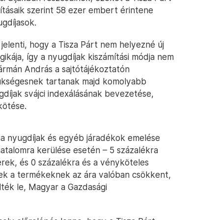
tásaik szerint 58 ezer embert érintene
ugdíjasok.
jelenti, hogy a Tisza Párt nem helyezné új
gikája, így a nyugdíjak kiszámítási módja nem
ármán András a sajtótájékoztatón
ükségesnek tartanak majd komolyabb
ugdíjak svájci indexálásának bevezetése,
kötése.
 a nyugdíjak és egyéb járadékok emelése
– hatalomra kerülése esetén – 5 százalékra
rek, és 0 százalékra és a vényköteles
ek a termékeknek az ára valóban csökkent,
ték le, Magyar a Gazdasági