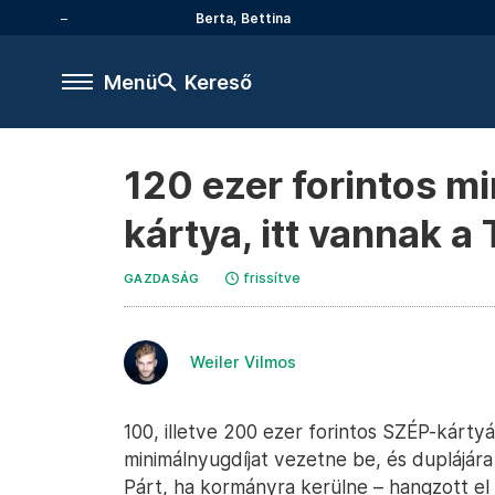
Berta, Bettina
Menü
Kereső
120 ezer forintos m
kártya, itt vannak a
frissítve
GAZDASÁG
Weiler Vilmos
100, illetve 200 ezer forintos SZÉP-kárty
minimálnyugdíjat vezetne be, és duplájára
Párt, ha kormányra kerülne – hangzott el 