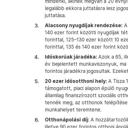
mindenki, akinek megvan a 20 évnyi s
legalább ekkora juttatásra lesz jog
juttatása.
Alacsony nyugdíjak rendezése:
A 
140 ezer forint közötti nyugdíjak tét
forinttal, 125–130 ezer között 10 eze
forinttal, 135 és 140 ezer forint köz
Időskorúak járadéka:
Azok a 65, il
év bejelentett munkaviszonyuk, ma 
forintos járadékra jogosultak. Ezeke
20 ezer idősotthoni hely:
A Tisza 
támogatott, piaci alapon épülő nyugd
államilag finanszírozott szociális o
tennék meg, az otthonok felépítése 
munkahelyet teremtene.
Otthonápolási díj:
A hozzátartozói
illetve 90 ezer forintos otthoni ápol