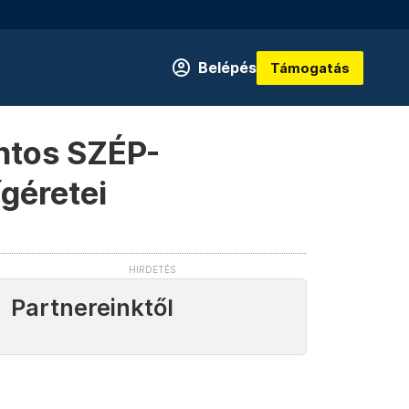
Belépés
Támogatás
intos SZÉP-
ígéretei
Partnereinktől