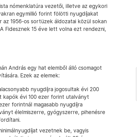
sta nómenklatúra vezetői, illetve az egykori
ran egymillió forint fölötti nyugdíjakat
r az 1956-os sortüzek áldozatai közül sokan
A Fidesznek 15 éve lett volna ezt rendezni,
mán András egy hat elemből álló csomagot
vítására. Ezek az elemek:
alacsonyabb nyugdíjra jogosultak évi 200
t kapók évi 100 ezer forint utalványt
zer forintnál magasabb nyugdíjra
lványt élelmiszerre, gyógyszerre, pihenésre
ordítani.
minimálnyugdíjat vezetnek be, vagyis