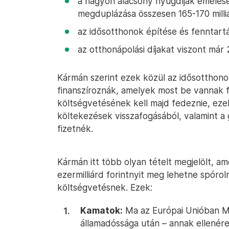
a nagyon alacsony nyugdíjak emelése
megduplázása összesen 165-170 milliá
az idősotthonok építése és fenntartá
az otthonápolási díjakat viszont már 
Kármán szerint ezek közül az idősotthono
finanszíroznák, amelyek most be vannak f
költségvetésének kell majd fedeznie, ezek
költekezések visszafogásából, valamint a
fizetnék.
Kármán itt több olyan tételt megjelölt, a
ezermilliárd forintnyit meg lehetne spóroln
költségvetésnek. Ezek:
Kamatok:
Ma az Európai Unióban Ma
államadóssága után – annak ellenére,