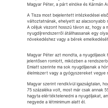
Magyar Péter, a párt elnöke és Kármán An
A Tisza most bejelentett intézkedései el
változtatnának, ehelyett az alacsonyabb 
A céljuk viszont hosszú távon az, hogy a m
nyugdíjrendszerről átállhassanak egy oly
növekedéshez vagy a bérek emelkedéséh
Magyar Péter azt mondta, a nyugdíjasok h
jelentősen romlott, miközben a rendszerb
Emiatt szerinte ma sok nyugdíjasnak a hón
élelmiszert vagy a gyógyszereket vegye 
Magyar szerint rendkívül igazságtalan, ho
75 százaléka volt, most már csak annak 5
hagyta elértéktelenedni a nyugdíjakat, a
negyede a létminimum alatt él.