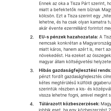
Ennek az oka a Tisza Párt szerint, 
miatt a befektetők nem bíznak Mag
kölcsön. Ezt a Tisza szerint egy „hite
lehetne, és ha csak olyan kamatra tu
akár évente ezermilliárd forintot me
EU-s pénzek hazahozatala:
A Tisz
nemcsak konkrétan a Magyarország
miatt káros, hanem azért is, mert az
növekedést. Ha ezeket az összegeke
magyar állam költségvetési helyzete
Hibás gazdaságfejlesztési rends
pénzt fordít gazdaságfejlesztés cím
kétes megtérülésű külföldi gigaber
szerintük részben a kis- és középvál
vissza lehetne fogni, amivel megint 
Túlárazott közbeszerzések:
Magy
jobbik eset, ha egy közbeszerzést 2