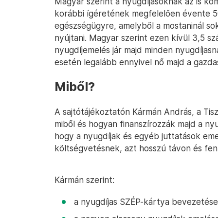
Magyar szerint a nyugdíjasoknak az is kom
korábbi ígéretének megfelelően évente 500
egészségügyre, amelyből a mostaninál sok
nyújtani. Magyar szerint ezen kívül 3,5 s
nyugdíjemelés jár majd minden nyugdíjas
esetén legalább ennyivel nő majd a gazda
Miből?
A sajtótájékoztatón Kármán András, a Tisz
miből és hogyan finanszírozzák majd a nyu
hogy a nyugdíjak és egyéb juttatások emel
költségvetésnek, azt hosszú távon és fen
Kármán szerint:
a nyugdíjas SZÉP-kártya bevezetése 