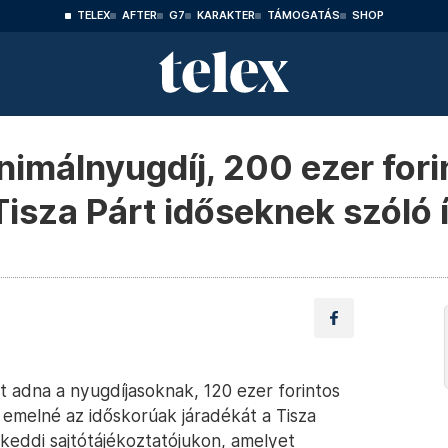
TELEX
AFTER
G7
KARAKTER
TÁMOGATÁS
SHOP
inimálnyugdíj, 200 ezer for
 Tisza Párt időseknek szóló 
át adna a nyugdíjasoknak, 120 ezer forintos
 emelné az időskorúak járadékát a Tisza
keddi sajtótájékoztatójukon, amelyet