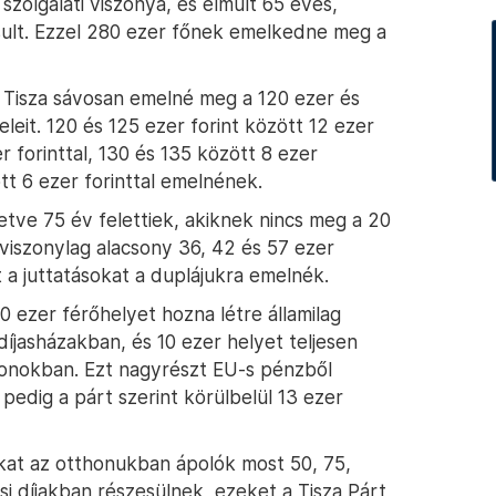
zolgálati viszonya, és elmúlt 65 éves,
osult. Ezzel 280 ezer főnek emelkedne meg a
Tisza sávosan emelné meg a 120 ezer és
eleit. 120 és 125 ezer forint között 12 ezer
r forinttal, 130 és 135 között 8 ezer
ött 6 ezer forinttal emelnének.
letve 75 év felettiek, akiknek nincs meg a 20
viszonylag alacsony 36, 42 és 57 ezer
t a juttatásokat a duplájukra emelnék.
10 ezer férőhelyet hozna létre államilag
íjasházakban, és 10 ezer helyet teljesen
tthonokban. Ezt nagyrészt EU-s pénzből
pedig a párt szerint körülbelül 13 ezer
kat az otthonukban ápolók most 50, 75,
ási díjakban részesülnek, ezeket a Tisza Párt