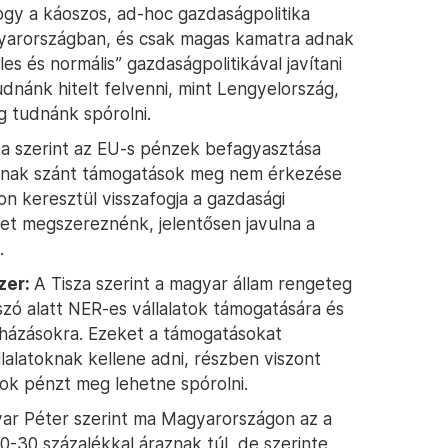
hogy a káoszos, ad-hoc gazdaságpolitika
yarországban, és csak magas kamatra adnak
les és normális” gazdaságpolitikával javítani
dnánk hitelt felvenni, mint Lengyelország,
g tudnánk spórolni.
a szerint az EU-s pénzek befagyasztása
nak szánt támogatások meg nem érkezése
on keresztül visszafogja a gazdasági
t megszereznénk, jelentősen javulna a
.
zer:
A Tisza szerint a magyar állam rengeteg
szó alatt NER-es vállalatok támogatására és
uházásokra. Ezeket a támogatásokat
lalatoknak kellene adni, részben viszont
sok pénzt meg lehetne spórolni.
ar Péter szerint ma Magyarországon az a
0-30 százalékkal áraznak túl, de szerinte