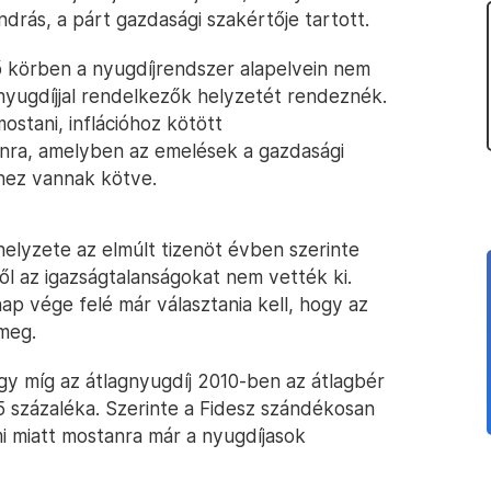
drás, a párt gazdasági szakértője tartott.
ső körben a nyugdíjrendszer alapelvein nem
nyugdíjjal rendelkezők helyzetét rendeznék.
ostani, inflációhoz kötött
anra, amelyben az emelések a gazdasági
ez vannak kötve.
elyzete az elmúlt tizenöt évben szerinte
ől az igazságtalanságokat nem vették ki.
ap vége felé már választania kell, hogy az
meg.
gy míg az átlagnyugdíj 2010-ben az átlagbér
5 százaléka. Szerinte a Fidesz szándékosan
mi miatt mostanra már a nyugdíjasok