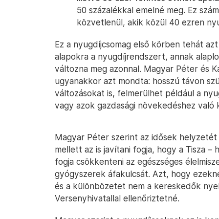
50 százalékkal emelné meg. Ez számí
közvetlenül, akik közül 40 ezren ny
Ez a nyugdíjcsomag első körben tehát azt 
alapokra a nyugdíjrendszert, annak alaplo
változna meg azonnal. Magyar Péter és K
ugyanakkor azt mondta: hosszú távon sz
változásokat is, felmerülhet például a ny
vagy azok gazdasági növekedéshez való 
Magyar Péter szerint az idősek helyzetét
mellett az is javítani fogja, hogy a Tisza 
fogja csökkenteni az egészséges élelmisze
gyógyszerek áfakulcsát. Azt, hogy ezekn
és a különbözetet nem a kereskedők nyel
Versenyhivatallal ellenőriztetné.