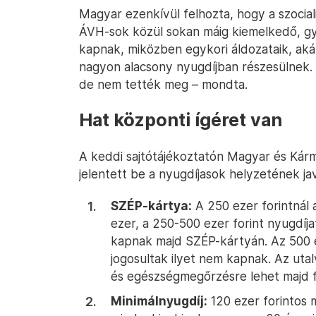
Magyar ezenkívül felhozta, hogy a szociali
ÁVH-sok közül sokan máig kiemelkedő, gyak
kapnak, miközben egykori áldozataik, aká
nagyon alacsony nyugdíjban részesülnek. 
de nem tették meg – mondta.
Hat központi ígéret van
A keddi sajtótájékoztatón Magyar és Kár
jelentett be a nyugdíjasok helyzetének ja
SZÉP-kártya:
A 250 ezer forintnál 
ezer, a 250-500 ezer forint nyugdíja
kapnak majd SZÉP-kártyán. Az 500 e
jogosultak ilyet nem kapnak. Az uta
és egészségmegőrzésre lehet majd f
Minimálnyugdíj:
120 ezer forintos 