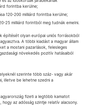
 és az időskorúak járadékának
rd forintba kerülne;
sa 120-200 milliárd forintba kerülne;
20-25 milliárd forintból meg tudnák emelni.
k építését olyan európai uniós forrásokból
agyasztva. A többi kiadást a magyar állam
et a mostani pazarlások, felesleges
 gazdasági növekedés pozitív hatásaiból
melyeknél szerinte több száz- vagy akár
i, illetve be lehetne szedni a
gyarország fizeti a legtöbb kamatot
 hogy az adósság szintje relatív alacsony.