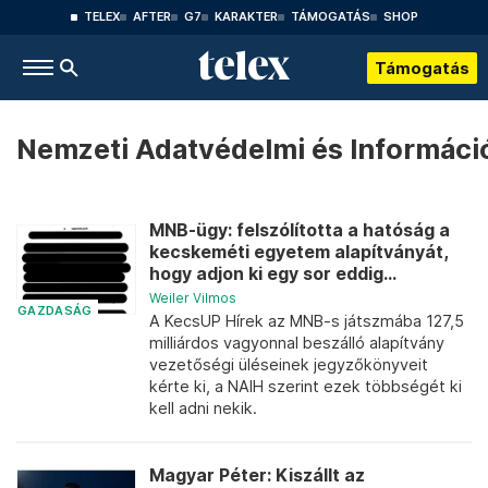
TELEX
AFTER
G7
KARAKTER
TÁMOGATÁS
SHOP
Támogatás
Nemzeti Adatvédelmi és Informác
MNB-ügy: felszólította a hatóság a
kecskeméti egyetem alapítványát,
hogy adjon ki egy sor eddig...
Weiler Vilmos
GAZDASÁG
A KecsUP Hírek az MNB-s játszmába 127,5
milliárdos vagyonnal beszálló alapítvány
vezetőségi üléseinek jegyzőkönyveit
kérte ki, a NAIH szerint ezek többségét ki
kell adni nekik.
Magyar Péter: Kiszállt az