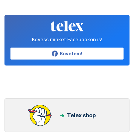
Kövess minket Facebookon is!
Követem!
Telex shop