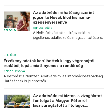
Az adatvédelmi hatóság szerint
jogsértő Novák Előd kismama-
szépségversenye
Ághassi Attila
BELFÖLD
A NAIH felszólította a képviselőt a
jogellenes adatkezelés megszüntetésére.
BELFÖLD
Érzékeny adatok kerülhettek ki egy végrehajtói
irodából, lopás miatt nyomoz a rendőrség
Kaiser Orsolya
A betörést a Nemzeti Adatvédelmi és Információszabadság
Hatóságnak is jelentették.
Az adatvédelmi biztos is vizsgálatot
fontolgat a Magyar Péterről
kiszivárogtatott állítólagos...