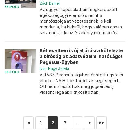
Zách Dániel
BELFÖLD
Az üggyel kapcsolatban megkérdezett
egészségügyi elemző szerint a
mentőszolgálat vezetésének le kell
mondania, ha kiderül, hogy valóban onnan
szivárogtak ki az érzékeny információk.
Két esetben is új eljárásra kötelezte
a bíróság az adatvédelmi hatóságot
Pegasus-ügyben
Iván-Nagy Szilvia
BELFÖLD
A TASZ Pegasus-ügyben érintett ügyfelei
előbb a NAIH-hoz fordultak segítségért.
Ott nem állapítottak meg jogsértést,
viszont legalább titkosítottak.
1
2
3
...
◄
►
►►