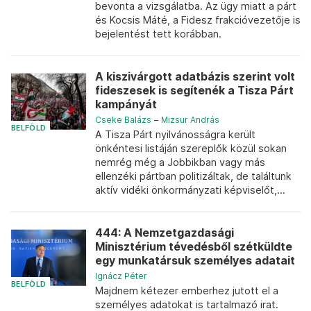
bevonta a vizsgálatba. Az ügy miatt a párt
és Kocsis Máté, a Fidesz frakcióvezetője is
bejelentést tett korábban.
A kiszivárgott adatbázis szerint volt
fideszesek is segítenék a Tisza Párt
kampányát
Cseke Balázs
–
Mizsur András
BELFÖLD
A Tisza Párt nyilvánosságra került
önkéntesi listáján szereplők közül sokan
nemrég még a Jobbikban vagy más
ellenzéki pártban politizáltak, de találtunk
aktív vidéki önkormányzati képviselőt,...
444: A Nemzetgazdasági
Minisztérium tévedésből szétküldte
egy munkatársuk személyes adatait
Ignácz Péter
BELFÖLD
Majdnem kétezer emberhez jutott el a
személyes adatokat is tartalmazó irat.