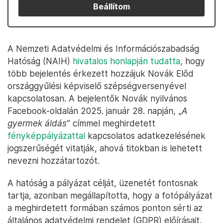
Beállítom
A Nemzeti Adatvédelmi és Információszabadság
Hatóság (NAIH)
hivatalos honlapján tudatta
, hogy
több bejelentés érkezett hozzájuk Novák Előd
országgyűlési képviselő szépségversenyével
kapcsolatosan. A bejelentők Novák nyilvános
Facebook-oldalán 2025. január 28. napján, „
A
gyermek áldás
” címmel meghirdetett
fényképpályázattal
kapcsolatos adatkezelésének
jogszerűségét vitatják, ahová titokban is lehetett
nevezni hozzátartozót.
A hatóság a pályázat célját, üzenetét fontosnak
tartja, azonban megállapította, hogy a fotópályázat
a meghirdetett formában számos ponton sérti az
általános adatvédelmi rendelet (GDPR) előírásait.