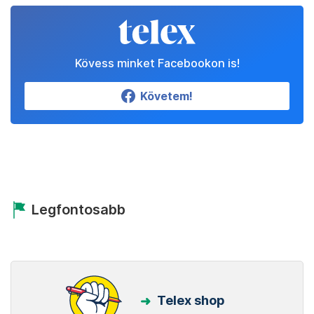
Kövess minket Facebookon is!
Követem!
Legfontosabb
Telex shop