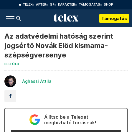
TELEX
AFTER
G7
KARAKTER
TÁMOGATÁS
SHOP
Támogatás
Az adatvédelmi hatóság szerint
jogsértő Novák Előd kismama-
szépségversenye
BELFÖLD
Ághassi Attila
Állítsd be a Telexet
megbízható forrásnak!