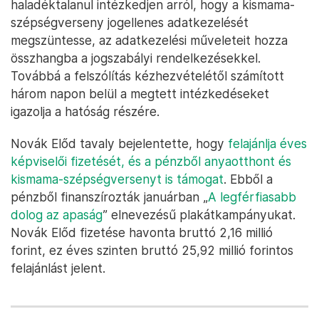
haladéktalanul intézkedjen arról, hogy a kismama-
szépségverseny jogellenes adatkezelését
megszüntesse, az adatkezelési műveleteit hozza
összhangba a jogszabályi rendelkezésekkel.
Továbbá a felszólítás kézhezvételétől számított
három napon belül a megtett intézkedéseket
igazolja a hatóság részére.
Novák Előd tavaly bejelentette, hogy
felajánlja éves
képviselői fizetését, és a pénzből anyaotthont és
kismama-szépségversenyt is támogat
. Ebből a
pénzből finanszírozták januárban „
A legférfiasabb
dolog az apaság
” elnevezésű plakátkampányukat.
Novák Előd fizetése havonta bruttó 2,16 millió
forint, ez éves szinten bruttó 25,92 millió forintos
felajánlást jelent.