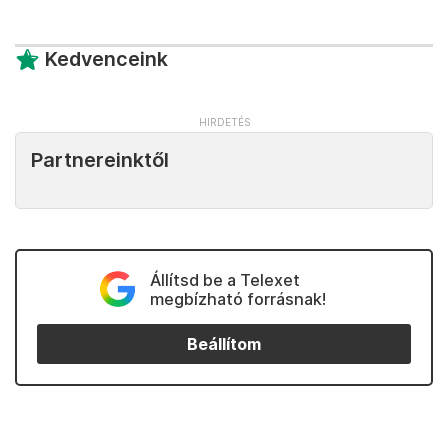
Kedvenceink
Partnereinktől
Állítsd be a Telexet
megbízható forrásnak!
Beállítom