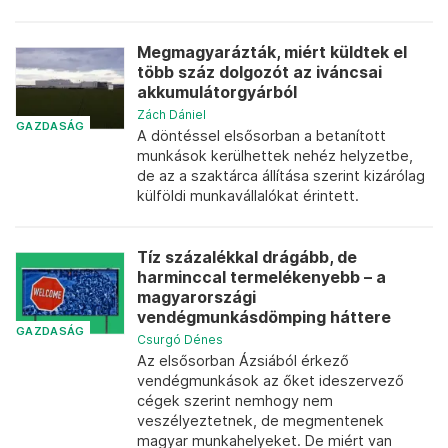
Megmagyarázták, miért küldtek el
több száz dolgozót az iváncsai
akkumulátorgyárból
Zách Dániel
GAZDASÁG
A döntéssel elsősorban a betanított
munkások kerülhettek nehéz helyzetbe,
de az a szaktárca állítása szerint kizárólag
külföldi munkavállalókat érintett.
Tíz százalékkal drágább, de
harminccal termelékenyebb – a
magyarországi
vendégmunkásdömping háttere
GAZDASÁG
Csurgó Dénes
Az elsősorban Ázsiából érkező
vendégmunkások az őket ideszervező
cégek szerint nemhogy nem
veszélyeztetnek, de megmentenek
magyar munkahelyeket. De miért van