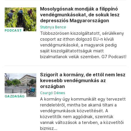
Mosolygósnak mondják a filippínó
vendégmunkásokat, de sokuk lesz
depressziós Magyarországon
Stubnya Bence
PODCAST
Többszörösen kiszolgáltatott, sérülékeny
csoport az itthon dolgozó EU-n kívüli
vendégmunkásoké, a magyarok pedig
saját kiszolgáltatottságuk miatt
bizalmatlanok velük szemben. G7 Podcast!
Szigorít a kormány, de ettől nem lesz
kevesebb vendégmunkás az
országban
Csurgó Dénes
GAZDASÁG
A kormány úgy kommunikált egy tervezett
rendeletéről, mintha be akarná tiltani a
vendégmunkások közvetítését. A
közvetítők nem aggódnak, szerintük
vannak változások a tervben, a közvetítői
biznisz...