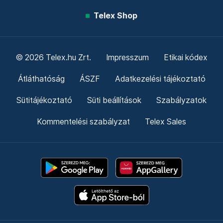
Telex Shop
© 2026 Telex.hu Zrt.
Impresszum
Etikai kódex
Átláthatóság
ÁSZF
Adatkezelési tájékoztató
Sütitájékoztató
Süti beállítások
Szabályzatok
Kommentelési szabályzat
Telex Sales