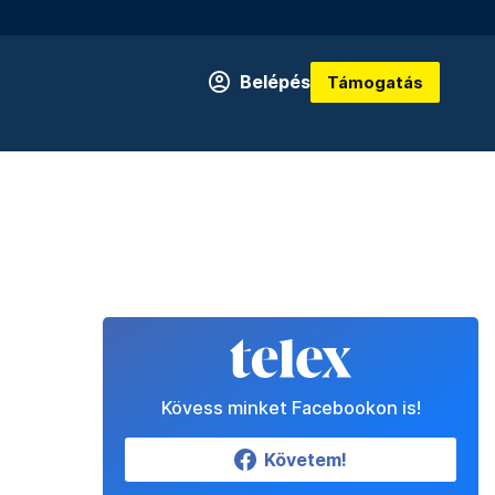
Belépés
Támogatás
Kövess minket Facebookon is!
Követem!