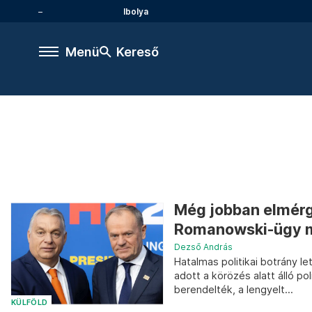
Ibolya
Menü
Kereső
Még jobban elmérg
Romanowski-ügy m
Dezső András
Hatalmas politikai botrány 
adott a körözés alatt álló 
berendelték, a lengyelt...
KÜLFÖLD