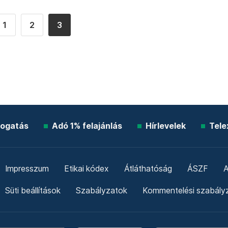
1
2
3
ogatás
Adó 1% felajánlás
Hírlevelek
Tele
Impresszum
Etikai kódex
Átláthatóság
ÁSZF
A
Süti beállítások
Szabályzatok
Kommentelési szabály