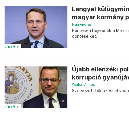
Lengyel külügymini
magyar kormány pol
Iván András
Pénteken bejelentik a Marc
döntéseiket.
KÜLFÖLD
Újabb ellenzéki po
korrupció gyanújá
Weiler Vilmos
Szervezett bűnözéssel vádolj
KÜLFÖLD