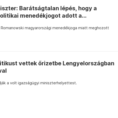
szter: Barátságtalan lépés, hogy a
itikai menedékjogot adott a...
in Romanowski magyarországi menedékjoga miatt meghozott
litikust vettek őrizetbe Lengyelországban
val
ák a volt igazságügyi miniszterhelyettest.