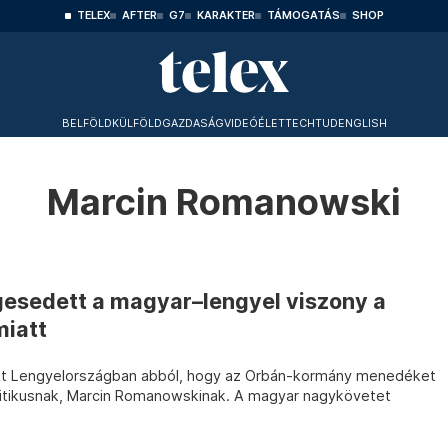
TELEX
AFTER
G7
KARAKTER
TÁMOGATÁS
SHOP
BELFÖLD
KÜLFÖLD
GAZDASÁG
VIDEÓ
ÉLET
TECHTUD
ENGLISH
Marcin Romanowski
esedett a magyar–lengyel viszony a
iatt
lett Lengyelországban abból, hogy az Orbán-kormány menedéket
politikusnak, Marcin Romanowskinak. A magyar nagykövetet