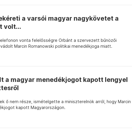
ekéreti a varsói magyar nagykövetet a
 volt...
telefonon vonta felelősségre Orbánt a szervezett bűnözői
 vádolt Marcin Romanowski politikai menedékjoga miatt.
lt a magyar menedékjogot kapott lengyel
tesről
inek ő nem része, ismételgette a miniszterelnök arról, hogy Marcin
ékjogot kapott Magyarországon.