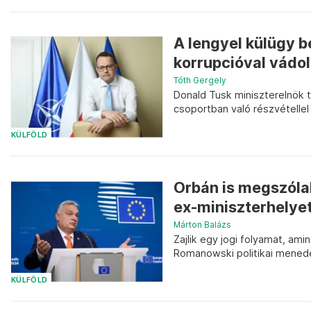
A lengyel külügy b
korrupcióval vádolt
Tóth Gergely
Donald Tusk miniszterelnök 
csoportban való részvétellel
KÜLFÖLD
Orbán is megszóla
ex-miniszterhelyet
Márton Balázs
Zajlik egy jogi folyamat, am
Romanowski politikai mened
KÜLFÖLD