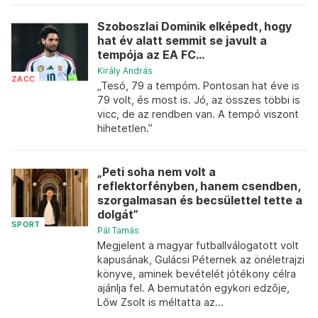
Szoboszlai Dominik elképedt, hogy
hat év alatt semmit se javult a
tempója az EA FC...
Király András
ZACC
„Tesó, 79 a tempóm. Pontosan hat éve is
79 volt, és most is. Jó, az összes többi is
vicc, de az rendben van. A tempó viszont
hihetetlen.”
„Peti soha nem volt a
reflektorfényben, hanem csendben,
szorgalmasan és becsülettel tette a
dolgát”
SPORT
Pál Tamás
Megjelent a magyar futballválogatott volt
kapusának, Gulácsi Péternek az önéletrajzi
könyve, aminek bevételét jótékony célra
ajánlja fel. A bemutatón egykori edzője,
Lőw Zsolt is méltatta az...