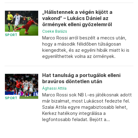
„Hálistennek a végén kijött a
vakond” – Lukács Dániel az
örmények elleni győzelemről
Cseke Balázs
SPORT
Marco Rossi arról beszélt a meccs után,
hogy a második félidőben túlságosan
kiengedtek, és az egyéni hibák miatt ki is
egyenlíthettek volna az örmények.
Hat tanulság a portugálok elleni
bravúros döntetlen után
Ághassi Attila
Marco Rossi sok NB I.-es játékosnak adott
SPORT
már bizalmat, most Lukácsot fedezte fel.
Szalai Attila egyre magabiztosabb lehet,
Kerkez hatékony integrálása a
legfontosabb feladat. Bejött a...