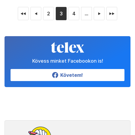
2
3
4
...
◄◄
◄
►
►►
Kövess minket Facebookon is!
Követem!