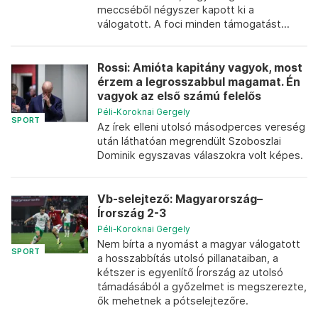
meccséből négyszer kapott ki a
válogatott. A foci minden támogatást...
Rossi: Amióta kapitány vagyok, most
érzem a legrosszabbul magamat. Én
vagyok az első számú felelős
Péli-Koroknai Gergely
SPORT
Az írek elleni utolsó másodperces vereség
után láthatóan megrendült Szoboszlai
Dominik egyszavas válaszokra volt képes.
Vb-selejtező: Magyarország–
Írország 2-3
Péli-Koroknai Gergely
Nem bírta a nyomást a magyar válogatott
SPORT
a hosszabbítás utolsó pillanataiban, a
kétszer is egyenlítő Írország az utolsó
támadásából a győzelmet is megszerezte,
ők mehetnek a pótselejtezőre.