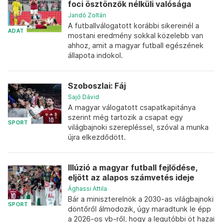
foci ösztönzők nélküli valósága
Jandó Zoltán
A futballválogatott korábbi sikereinél a
ADAT
mostani eredmény sokkal közelebb van
ahhoz, amit a magyar futball egészének
állapota indokol.
Szoboszlai: Fáj
Sajó Dávid
A magyar válogatott csapatkapitánya
szerint még tartozik a csapat egy
SPORT
világbajnoki szerepléssel, szóval a munka
újra elkezdődött.
Illúzió a magyar futball fejlődése,
eljött az alapos számvetés ideje
Ághassi Attila
Bár a miniszterelnök a 2030-as világbajnoki
SPORT
döntőről álmodozik, úgy maradtunk le épp
a 2026-os vb-ről, hogy a legutóbbi öt hazai