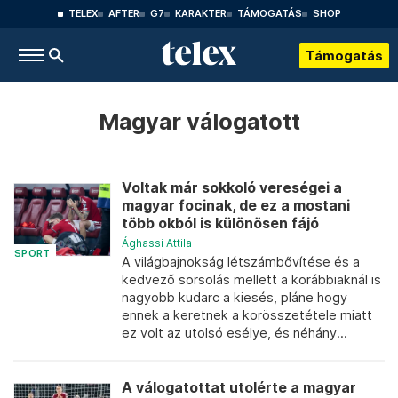
TELEX
AFTER
G7
KARAKTER
TÁMOGATÁS
SHOP
Támogatás
Magyar válogatott
Voltak már sokkoló vereségei a
magyar focinak, de ez a mostani
több okból is különösen fájó
Ághassi Attila
SPORT
A világbajnokság létszámbővítése és a
kedvező sorsolás mellett a korábbiaknál is
nagyobb kudarc a kiesés, pláne hogy
ennek a keretnek a korösszetétele miatt
ez volt az utolsó esélye, és néhány...
A válogatottat utolérte a magyar