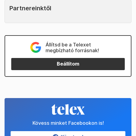
Partnereinktől
Állítsd be a Telexet
megbízható forrásnak!
Beállítom
Kövess minket Facebookon is!