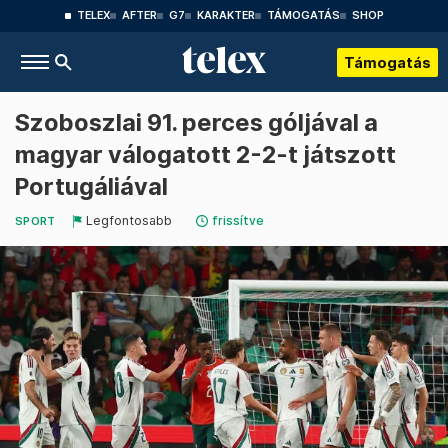
TELEX
AFTER
G7
KARAKTER
TÁMOGATÁS
SHOP
Támogatás
Szoboszlai 91. perces góljával a
magyar válogatott 2-2-t játszott
Portugáliával
Legfontosabb
frissítve
SPORT