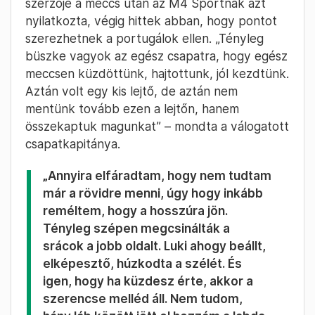
szerzője a meccs után az M4 Sportnak azt
nyilatkozta, végig hittek abban, hogy pontot
szerezhetnek a portugálok ellen. „Tényleg
büszke vagyok az egész csapatra, hogy egész
meccsen küzdöttünk, hajtottunk, jól kezdtünk.
Aztán volt egy kis lejtő, de aztán nem
mentünk tovább ezen a lejtőn, hanem
összekaptuk magunkat” – mondta a válogatott
csapatkapitánya.
„Annyira elfáradtam, hogy nem tudtam
már a rövidre menni, úgy hogy inkább
reméltem, hogy a hosszúra jön.
Tényleg szépen megcsinálták a
srácok a jobb oldalt. Luki ahogy beállt,
elképesztő, húzkodta a szélét. És
igen, hogy ha küzdesz érte, akkor a
szerencse melléd áll. Nem tudom,