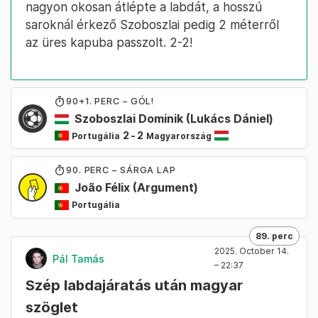
nagyon okosan átlépte a labdát, a hosszú
saroknál érkező Szoboszlai pedig 2 méterről
az üres kapuba passzolt. 2-2!
90
+1
. PERC – GÓL!
Szoboszlai Dominik
(Lukács Dániel)
2
-
2
Portugália
Magyarország
90
. PERC – SÁRGA LAP
João Félix
(Argument)
Portugália
89. perc
2025. October 14.
Pál Tamás
– 22:37
Szép labdajáratás után magyar
szöglet