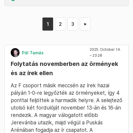
1
2
3
►
2025. October 14.
Pál Tamás
– 23:28
Folytatás novemberben az örmények
és az írek ellen
Az F csoport másik meccsén az írek hazai
pályán 1-0-re legyőzték az örményeket, így 4
ponttal feljöttek a harmadik helyre. A selejtező
utolsó két fordulóját november 13-án és 16-án
rendezik. A magyar válogatott előbb
Jerevánba utazik, majd végül a Puskás
Arénában fogadja az ír csapatot. A