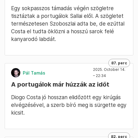
Egy sokpasszos támadás végén szögletre
tisztáztak a portugálok Sallai elől. A szögletet
természetesen Szoboszlai adta be, de ezúttal
Costa el tudta öklözni a hosszú sarok felé
kanyarodó labdát.
87. perc
2025. October 14.
Pál Tamás
– 22:34
A portugálok már húzzák az időt
Diogo Costa jó hosszan elidőzött egy kirúgás
elvégzésével, a szerb bíró meg is sürgette egy
kicsit.
82. perc