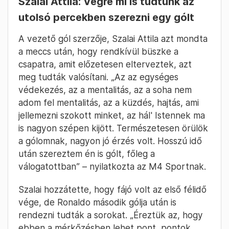
Szalai Attila: Végre mi is tudtunk az
utolsó percekben szerezni egy gólt
A vezető gól szerzője, Szalai Attila azt mondta
a meccs után, hogy rendkívül büszke a
csapatra, amit előzetesen elterveztek, azt
meg tudták valósítani. „Az az egységes
védekezés, az a mentalitás, az a soha nem
adom fel mentalitás, az a küzdés, hajtás, ami
jellemezni szokott minket, az hál' Istennek ma
is nagyon szépen kijött. Természetesen örülök
a gólomnak, nagyon jó érzés volt. Hosszú idő
után szereztem én is gólt, főleg a
válogatottban” – nyilatkozta az M4 Sportnak.
Szalai hozzátette, hogy fájó volt az első félidő
vége, de Ronaldo második gólja után is
rendezni tudták a sorokat. „Éreztük az, hogy
ebben a mérkőzésben lehet pont, pontok,