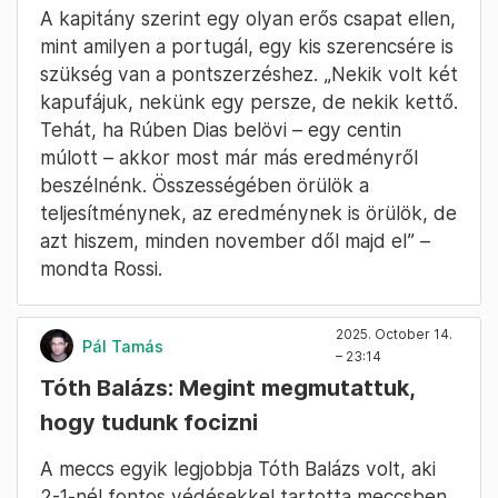
A kapitány szerint egy olyan erős csapat ellen,
mint amilyen a portugál, egy kis szerencsére is
szükség van a pontszerzéshez. „Nekik volt két
kapufájuk, nekünk egy persze, de nekik kettő.
Tehát, ha Rúben Dias belövi – egy centin
múlott – akkor most már más eredményről
beszélnénk. Összességében örülök a
teljesítménynek, az eredménynek is örülök, de
azt hiszem, minden november dől majd el” –
mondta Rossi.
2025. October 14.
Pál Tamás
– 23:14
Tóth Balázs: Megint megmutattuk,
hogy tudunk focizni
A meccs egyik legjobbja Tóth Balázs volt, aki
2-1-nél fontos védésekkel tartotta meccsben