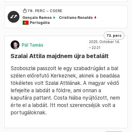
78
. PERC – CSERE
Gonçalo Ramos
Cristiano Ronaldo
Portugália
73. perc
2025. October 14.
Pál Tamás
– 22:21
Szalai Attila majdnem újra betalált
Szoboszlai passzolt le egy szabadrúgást a bal
szélen előrefutó Kerkeznek, akinek a beadása
tökéletes volt Szalai Attilának. A magyar védő
lefejelte a labdát a földre, ami onnan a
kapufára pattant. Costa hiába nyújtózott, nem
érte el a labdát. Itt most szerencséjük volt a
portugáloknak.