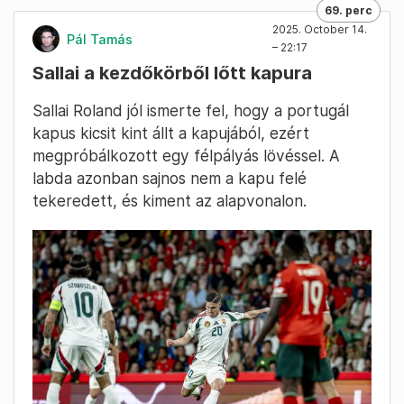
69. perc
2025. October 14.
Pál Tamás
– 22:17
Sallai a kezdőkörből lőtt kapura
Sallai Roland jól ismerte fel, hogy a portugál
kapus kicsit kint állt a kapujából, ezért
megpróbálkozott egy félpályás lövéssel. A
labda azonban sajnos nem a kapu felé
tekeredett, és kiment az alapvonalon.