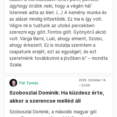
úgyhogy örülök neki, hogy a végén hál'
Istennek adta az élet. (…) A kemény munka és
az alázat mindig kifizetődik. Ez ma is így volt.
Végre mi is tudtunk az utolsó percekben
szerezni egy gólt. Fontos gólt. Gyönyörű akció
volt. Varga Barni, Luki, ahogy elment, Szobo,
ahogy érkezett. Ez is mutatja szerintem a
csapatunk erejét, ezt az egységet, és ezt
szeretnénk továbbvinni a jövőben is” – mondta
Szalai.
2025. October 14.
Pál Tamás
– 23:00
Szoboszlai Dominik: Ha küzdesz érte,
akkor a szerencse melléd áll
Szoboszlai Dominik, a második magyar gól