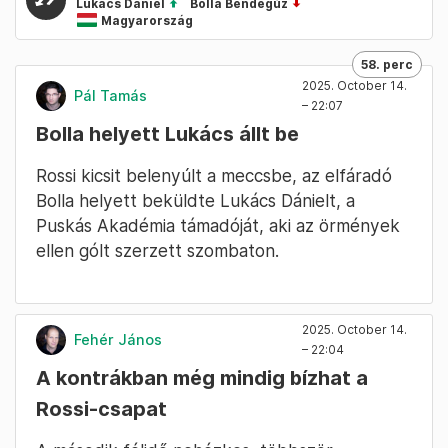
Lukács Dániel
Bolla Bendegúz
Magyarország
58. perc
2025. October 14.
Pál Tamás
– 22:07
Bolla helyett Lukács állt be
Rossi kicsit belenyúlt a meccsbe, az elfáradó
Bolla helyett beküldte Lukács Dánielt, a
Puskás Akadémia támadóját, aki az örmények
ellen gólt szerzett szombaton.
2025. October 14.
Fehér János
– 22:04
A kontrákban még mindig bízhat a
Rossi-csapat