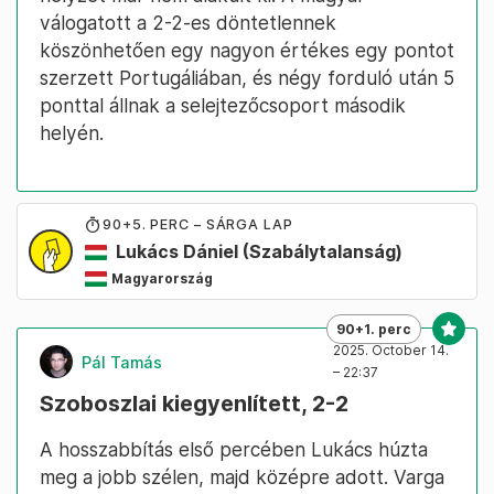
válogatott a 2-2-es döntetlennek
köszönhetően egy nagyon értékes egy pontot
szerzett Portugáliában, és négy forduló után 5
ponttal állnak a selejtezőcsoport második
helyén.
90
+5
. PERC – SÁRGA LAP
Lukács Dániel
(Szabálytalanság)
Magyarország
90+1. perc
2025. October 14.
Pál Tamás
– 22:37
Szoboszlai kiegyenlített, 2-2
A hosszabbítás első percében Lukács húzta
meg a jobb szélen, majd középre adott. Varga