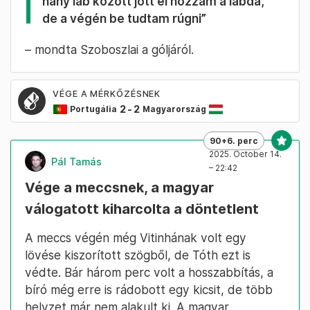
hány láb között jött el hozzám a labda,
de a végén be tudtam rúgni”
– mondta Szoboszlai a góljáról.
VÉGE A MÉRKŐZÉSNEK
2
-
2
Portugália
Magyarország
90+6. perc
2025. October 14.
Pál Tamás
– 22:42
Vége a meccsnek, a magyar
válogatott kiharcolta a döntetlent
A meccs végén még Vitinhának volt egy
lövése kiszorított szögből, de Tóth ezt is
védte. Bár három perc volt a hosszabbítás, a
bíró még erre is rádobott egy kicsit, de több
helyzet már nem alakult ki. A magyar