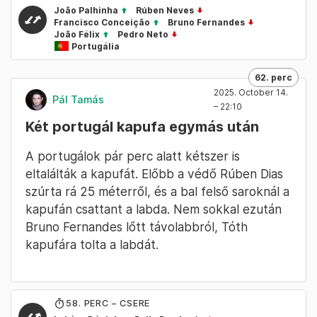
João Palhinha
Rúben Neves
Francisco Conceição
Bruno Fernandes
João Félix
Pedro Neto
Portugália
62. perc
2025. October 14.
Pál Tamás
– 22:10
Két portugál kapufa egymás után
A portugálok pár perc alatt kétszer is
eltalálták a kapufát. Előbb a védő Rúben Dias
szúrta rá 25 méterről, és a bal felső saroknál a
kapufán csattant a labda. Nem sokkal ezután
Bruno Fernandes lőtt távolabbról, Tóth
kapufára tolta a labdát.
58
. PERC – CSERE