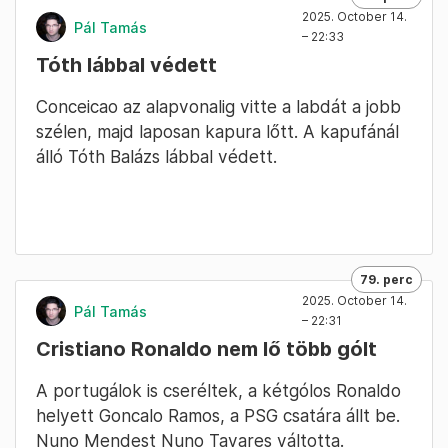
2025. October 14.
Pál Tamás
– 22:33
Tóth lábbal védett
Conceicao az alapvonalig vitte a labdát a jobb
szélen, majd laposan kapura lőtt. A kapufánál
álló Tóth Balázs lábbal védett.
79. perc
2025. October 14.
Pál Tamás
– 22:31
Cristiano Ronaldo nem lő több gólt
A portugálok is cseréltek, a kétgólos Ronaldo
helyett Goncalo Ramos, a PSG csatára állt be.
Nuno Mendest Nuno Tavares váltotta.