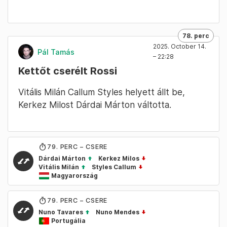
78. perc
2025. October 14.
Pál Tamás
– 22:28
Kettőt cserélt Rossi
Vitális Milán Callum Styles helyett állt be,
Kerkez Milost Dárdai Márton váltotta.
79
. PERC – CSERE
Dárdai Márton
Kerkez Milos
Vitális Milán
Styles Callum
Magyarország
79
. PERC – CSERE
Nuno Tavares
Nuno Mendes
Portugália