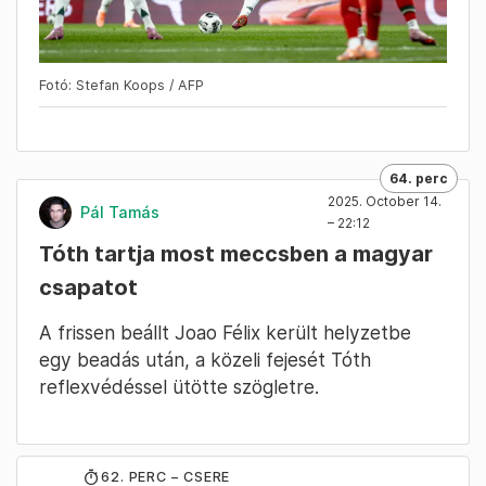
Fotó: Stefan Koops / AFP
64. perc
2025. October 14.
Pál Tamás
– 22:12
Tóth tartja most meccsben a magyar
csapatot
A frissen beállt Joao Félix került helyzetbe
egy beadás után, a közeli fejesét Tóth
reflexvédéssel ütötte szögletre.
62
. PERC – CSERE