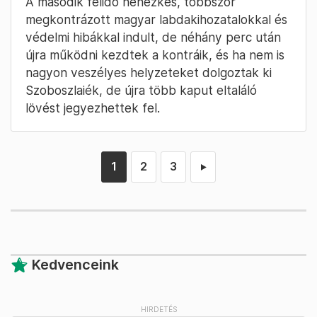
A második félidő nehézkes, többször
megkontrázott magyar labdakihozatalokkal és
védelmi hibákkal indult, de néhány perc után
újra működni kezdtek a kontráik, és ha nem is
nagyon veszélyes helyzeteket dolgoztak ki
Szoboszlaiék, de újra több kaput eltaláló
lövést jegyezhettek fel.
1
2
3
►
Kedvenceink