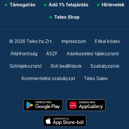
Támogatás
Adó 1% felajánlás
Hírlevelek
Telex Shop
© 2026 Telex.hu Zrt.
Impresszum
Etikai kódex
Átláthatóság
ÁSZF
Adatkezelési tájékoztató
Sütitájékoztató
Süti beállítások
Szabályzatok
Kommentelési szabályzat
Telex Sales