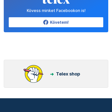
Kövess minket Facebookon is!
Követem!
Telex shop