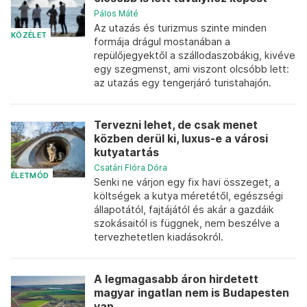
Pálos Máté
Az utazás és turizmus szinte minden
KÖZÉLET
formája drágul mostanában a
repülőjegyektől a szállodaszobákig, kivéve
egy szegmenst, ami viszont olcsóbb lett:
az utazás egy tengerjáró turistahajón.
Tervezni lehet, de csak menet
közben derül ki, luxus-e a városi
kutyatartás
Csatári Flóra Dóra
ÉLETMÓD
Senki ne várjon egy fix havi összeget, a
költségek a kutya méretétől, egészségi
állapotától, fajtájától és akár a gazdáik
szokásaitól is függnek, nem beszélve a
tervezhetetlen kiadásokról.
A legmagasabb áron hirdetett
magyar ingatlan nem is Budapesten
van