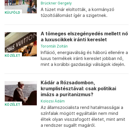
Brückner Gergely
A tüzet már eloltották, a kormányzó
KÜLFÖLD
tűzoltóállomást ígér a szigetnek.
A tömeges elszegényedés mellett nő
a luxuscikkek iránti kereslet
Torontáli Zoltán
Infláció, energiaválság és háború ellenére a
KÖZÉLET
luxus termékek iránti kereslet jobban nő,
mint a korábbi gazdasági válságok idején.
Kádár a Rózsadombon,
krumplistésztával: csak politikai
imázs a puritanizmus?
Kolozsi Ádám
KÖZÉLET
Az államszocialista rend hatalmasságai a
színfalak mögött egyáltalán nem mind
éltek olyan visszafogott életet, mint amit
a rendszer sugallt magáról.