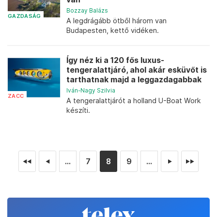
Bozzay Balázs
GAZDASÁG
A legdrágább ötből három van
Budapesten, kettő vidéken.
Így néz ki a 120 fős luxus-
tengeralattjáró, ahol akár esküvőt is
tarthatnak majd a leggazdagabbak
Iván-Nagy Szilvia
ZACC
A tengeralattjárót a holland U-Boat Work
készíti.
...
7
8
9
...
◄◄
◄
►
►►