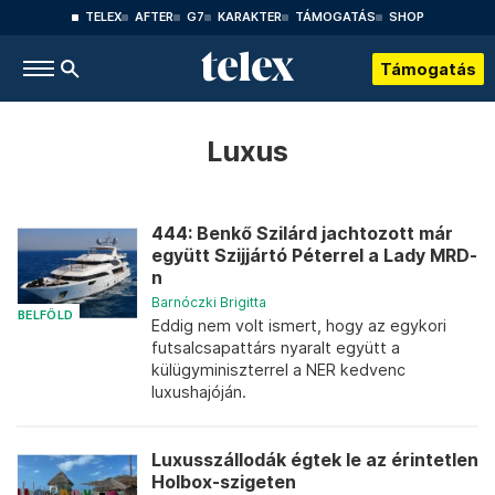
TELEX
AFTER
G7
KARAKTER
TÁMOGATÁS
SHOP
Támogatás
Luxus
444: Benkő Szilárd jachtozott már
együtt Szijjártó Péterrel a Lady MRD-
n
Barnóczki Brigitta
BELFÖLD
Eddig nem volt ismert, hogy az egykori
futsalcsapattárs nyaralt együtt a
külügyminiszterrel a NER kedvenc
luxushajóján.
Luxusszállodák égtek le az érintetlen
Holbox-szigeten