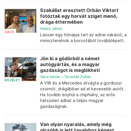
Szakállat eresztett Orbán Viktort
fotóztak egy horvát sziget menő,
drága éttermében
Haász János
ZACC
Lassan egy hónapja tart az adriai vakáció, a
miniszterelnök a borostából továbblépett.
Jön ki a gödörből a német
autógyártás, és a magyar
gazdaságot is meglökheti
Váczi István
–
Torontáli Zoltán
KÖZÉLET
A VW és a Mercedes átvágta a gordiuszi
csomót, drágábban ad el kevesebb autót.
Ha tovább enyhül a chiphiány, az erős
hátszelet adhat a teljes magyar
gazdaságnak.
Van olyan nyaralás, amely még
olcsóbb is lett tavalyhoz képest