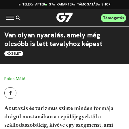
TELEX
AFTER
G7
KARAKTER
TÁMOGATÁS
SHOP
Támogatás
Van olyan nyaralás, amely még
olcsóbb is lett tavalyhoz képest
KÖZÉLET
Pálos Máté
Az utazás és turizmus szinte minden formája
drágul mostanában a repülőjegyektől a
szállodaszobákig, kivéve egy szegmenst, ami