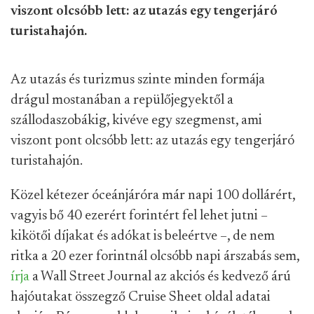
viszont olcsóbb lett: az utazás egy tengerjáró
turistahajón.
Az utazás és turizmus szinte minden formája
drágul mostanában a repülőjegyektől a
szállodaszobákig, kivéve egy szegmenst, ami
viszont pont olcsóbb lett: az utazás egy tengerjáró
turistahajón.
Közel kétezer óceánjáróra már napi 100 dollárért,
vagyis bő 40 ezerért forintért fel lehet jutni –
kikötői díjakat és adókat is beleértve –, de nem
ritka a 20 ezer forintnál olcsóbb napi árszabás sem,
írja
a Wall Street Journal az akciós és kedvező árú
hajóutakat összegző Cruise Sheet oldal adatai