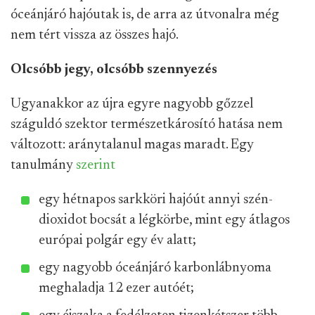
óceánjáró hajóutak is, de arra az útvonalra még
nem tért vissza az összes hajó.
Olcsóbb jegy, olcsóbb szennyezés
Ugyanakkor az újra egyre nagyobb gőzzel
száguldó szektor természetkárosító hatása nem
változott: aránytalanul magas maradt. Egy
tanulmány
szerint
egy hétnapos sarkköri hajóút annyi szén-
dioxidot bocsát a légkörbe, mint egy átlagos
európai polgár egy év alatt;
egy nagyobb óceánjáró karbonlábnyoma
meghaladja 12 ezer autóét;