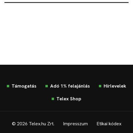
Támogatás
Adó 1% felajánlás
Hírlevelek
Telex Shop
© 2026 Telex.hu Zrt.
Impresszum
Etikai kódex