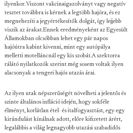
ilyenkor. Viszont vakcinaigazolványt vagy negatív
tesztet továbbra is kérnek a legtöbb hajóra, és ez
megnehezíti a jegyértékesítők dolgát, így lejjebb
viszik az árakat.
Ennek eredményeként az Egyesült
Államokban olcsóbban lehet egy pár napos
hajóútra kabint kivenni, mint egy autópálya
melletti motelláncnál egy kis szobát.
A szektorra
rálátó nyilatkozók szerint még sosem voltak ilyen
alacsonyak a tengeri hajós utazás árai.
Az ilyen utak népszerűségét növelheti a jelentős és
szinte általános infláció idején, hogy sokféle
élményt, korlátlan étel- és italfogyasztást, egy-egy
kirándulást kínálnak adott, előre kifizetett árért,
legalábbis a világ legnagyobb utazási szabadidős