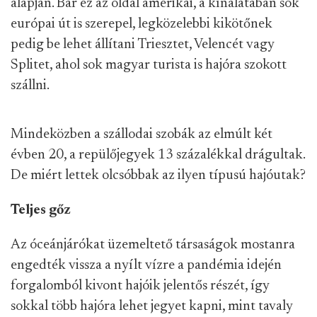
alapján. Bár ez az oldal amerikai, a kínálatában sok
európai út is szerepel, legközelebbi kikötőnek
pedig be lehet állítani Triesztet, Velencét vagy
Splitet, ahol sok magyar turista is hajóra szokott
szállni.
Mindeközben a szállodai szobák az elmúlt két
évben 20, a repülőjegyek 13 százalékkal drágultak.
De miért lettek olcsóbbak az ilyen típusú hajóutak?
Teljes gőz
Az óceánjárókat üzemeltető társaságok mostanra
engedték vissza a nyílt vízre a pandémia idején
forgalomból kivont hajóik jelentős részét, így
sokkal több hajóra lehet jegyet kapni, mint tavaly