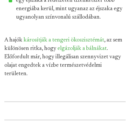
egy éjszaka a fedélzeten tizenkétszer több
energiába kerül, mint ugyanaz az éjszaka egy
ugyanolyan színvonalú szállodában.
A hajók
károsítják a tengeri ökoszisztémát
, az sem
különösen ritka, hogy
elgázolják a bálnákat
.
Előfordult már, hogy illegálisan szennyvizet vagy
olajat engedtek a vízbe természetvédelmi
területen.