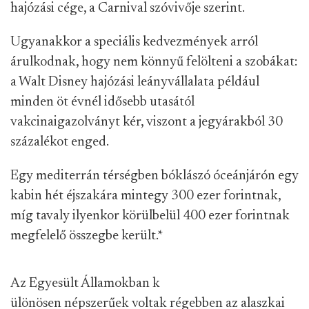
hajózási cége, a Carnival szóvivője szerint.
Ugyanakkor a speciális kedvezmények arról
árulkodnak, hogy nem könnyű felölteni a szobákat:
a Walt Disney hajózási leányvállalata például
minden öt évnél idősebb utasától
vakcinaigazolványt kér, viszont a jegyárakból 30
százalékot enged.
Egy mediterrán térségben bóklászó óceánjárón egy
kabin hét éjszakára mintegy 300 ezer forintnak,
míg tavaly ilyenkor körülbelül 400 ezer forintnak
megfelelő összegbe került.
*
Az Egyesült Államokban k
ülönösen népszerűek voltak régebben az alaszkai