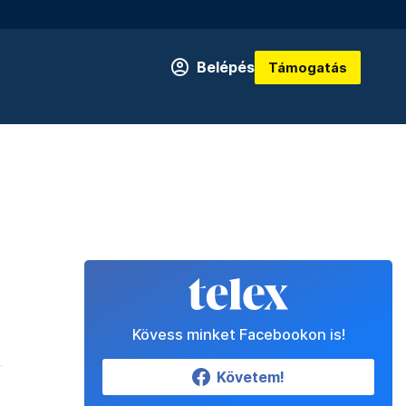
Belépés
Támogatás
Kövess minket Facebookon is!
Követem!