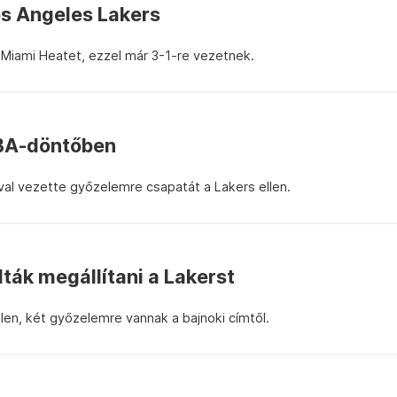
os Angeles Lakers
Miami Heatet, ezzel már 3-1-re vezetnek.
 NBA-döntőben
ával vezette győzelemre csapatát a Lakers ellen.
ák megállítani a Lakerst
en, két győzelemre vannak a bajnoki címtől.