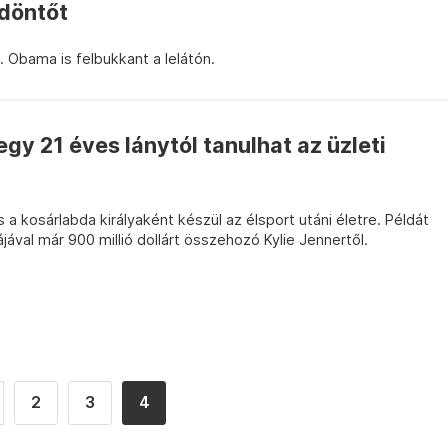
döntőt
 Obama is felbukkant a lelátón.
egy 21 éves lánytól tanulhat az üzleti
a kosárlabda királyaként készül az élsport utáni életre. Példát
val már 900 millió dollárt összehozó Kylie Jennertől.
2
3
4