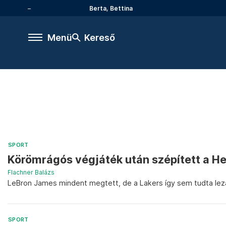
Berta, Bettina
Menü
Kereső
SPORT
Körömrágós végjáték után szépített a H
Flachner Balázs
LeBron James mindent megtett, de a Lakers így sem tudta lezá
SPORT