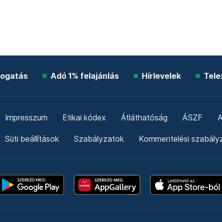
ogatás
Adó 1% felajánlás
Hírlevelek
Tele
Impresszum
Etikai kódex
Átláthatóság
ÁSZF
A
Süti beállítások
Szabályzatok
Kommentelési szabály