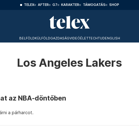
TELEX
AFTER
G7
KARAKTER
TÁMOGATÁS
SHOP
BELFÖLD
KÜLFÖLD
GAZDASÁG
VIDEÓ
ÉLET
TECHTUD
ENGLISH
Los Angeles Lakers
eat az NBA-döntőben
rni a párharcot.