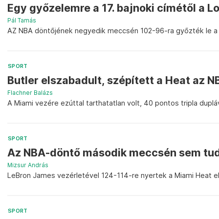
Egy győzelemre a 17. bajnoki címétől a L
Pál Tamás
AZ NBA döntőjének negyedik meccsén 102-96-ra győzték le a 
SPORT
Butler elszabadult, szépített a Heat az
Flachner Balázs
A Miami vezére ezúttal tarthatatlan volt, 40 pontos tripla dupl
SPORT
Az NBA-döntő második meccsén sem tudt
Mizsur András
LeBron James vezérletével 124-114-re nyertek a Miami Heat ell
SPORT