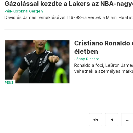
Gázolással kezdte a Lakers az NBA-nagy
Péli-Koroknai Gergely
Davis és James remeklésével 116-98-ra verték a Miami Heatet.
Cristiano Ronaldo 
életben
Jónap Richárd
Ronaldo a foci, LeBron James 
vehetnek a személyes márkájá
PÉNZ
...
◄◄
◄