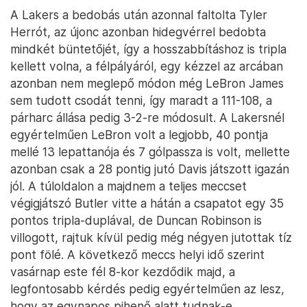
A Lakers a bedobás után azonnal faltolta Tyler
Herrót, az újonc azonban hidegvérrel bedobta
mindkét büntetőjét, így a hosszabbításhoz is tripla
kellett volna, a félpályáról, egy kézzel az arcában
azonban nem meglepő módon még LeBron James
sem tudott csodát tenni, így maradt a 111-108, a
párharc állása pedig 3-2-re módosult. A Lakersnél
egyértelműen LeBron volt a legjobb, 40 pontja
mellé 13 lepattanója és 7 gólpassza is volt, mellette
azonban csak a 28 pontig jutó Davis játszott igazán
jól. A túloldalon a majdnem a teljes meccset
végigjátszó Butler vitte a hátán a csapatot egy 35
pontos tripla-duplával, de Duncan Robinson is
villogott, rajtuk kívül pedig még négyen jutottak tíz
pont fölé. A következő meccs helyi idő szerint
vasárnap este fél 8-kor kezdődik majd, a
legfontosabb kérdés pedig egyértelműen az lesz,
hogy az egynapos pihenő alatt tudnak-e