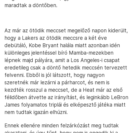
maradtak a döntőben.
Az már az ötödik meccset megelőző napon kiderült,
hogy a Lakers az ötödik meccsre a két éve
debütáló, Kobe Bryant halála miatt azonban idén
különleges jelentéssel bíró Mamba-mezekben
lépnek majd pályára, amit a Los Angeles-i csapat
eredetileg csak a döntő hetedik meccsén tervezett
felvenni. Ebből is jól látszott, hogy nagyon
szeretnék már lezárni a párharcot, és nem is
kezdték rosszul a meccset, de a Heat már az első
félidőben átvette az irányítást, és leginkább LeBron
James folyamatos triplái és elképesztő játéka miatt
nem tudtak igazán elhúzni.
Ennek ellenére minden felzárkózást meg tudtak
akasztani, és úgy tűnt, hogy nem is engedik ki a