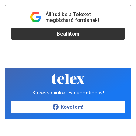
Állítsd be a Telexet
megbízható forrásnak!
Beállítom
Kövess minket Facebookon is!
Követem!