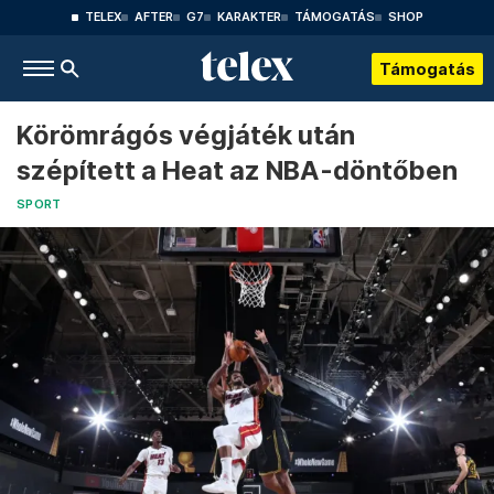
TELEX
AFTER
G7
KARAKTER
TÁMOGATÁS
SHOP
Támogatás
Körömrágós végjáték után
szépített a Heat az NBA-döntőben
SPORT