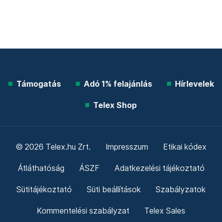
Támogatás
Adó 1% felajánlás
Hírlevelek
Telex Shop
© 2026 Telex.hu Zrt.
Impresszum
Etikai kódex
Átláthatóság
ÁSZF
Adatkezelési tájékoztató
Sütitájékoztató
Süti beállítások
Szabályzatok
Kommentelési szabályzat
Telex Sales