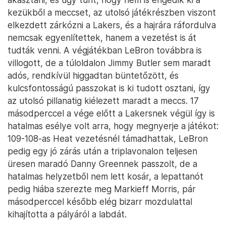
kezükből a meccset, az utolsó játékrészben viszont
elkezdett zárkózni a Lakers, és a hajrára ráfordulva
nemcsak egyenlítettek, hanem a vezetést is át
tudták venni. A végjátékban LeBron továbbra is
villogott, de a túloldalon Jimmy Butler sem maradt
adós, rendkívül higgadtan büntetőzött, és
kulcsfontosságú passzokat is ki tudott osztani, így
az utolsó pillanatig kiélezett maradt a meccs. 17
másodperccel a vége előtt a Lakersnek végül így is
hatalmas esélye volt arra, hogy megnyerje a játékot:
109-108-as Heat vezetésnél támadhattak, LeBron
pedig egy jó zárás után a triplavonalon teljesen
üresen maradó Danny Greennek passzolt, de a
hatalmas helyzetből nem lett kosár, a lepattanót
pedig hiába szerezte meg Markieff Morris, pár
másodperccel később elég bizarr mozdulattal
kihajította a pályáról a labdát.