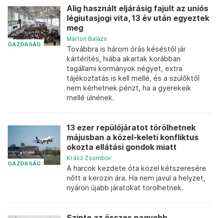
Alig használt eljárásig fajult az uniós
légiutasjogi vita, 13 év után egyeztek
meg
Márton Balázs
GAZDASÁG
Továbbra is három órás késéstől jár
kártérítés, hiába akartak korábban
tagállami kormányok négyet, extra
tájékoztatás is kell mellé, és a szülőktől
nem kérhetnek pénzt, ha a gyerekeik
mellé ülnének.
13 ezer repülőjáratot törölhetnek
májusban a közel-keleti konfliktus
okozta ellátási gondok miatt
Krász Zsombor
GAZDASÁG
A harcok kezdete óta közel kétszeresére
nőtt a kerozin ára. Ha nem javul a helyzet,
nyáron újabb járatokat törölhetnek.
Szinte az összes nagyobb