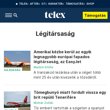
TELEX
AFTER
G7
KARAKTER
TÁMOGATÁS
SHOP
Támogatás
Légitársaság
Amerikai kézbe kerül az egyik
legnagyobb európai fapados
légitársaság, az EasyJet
Madzin Emília
GAZDASÁG
A tranzakció lezárása után a céget több
mint 25 év után kivezetik a tőzsdéről.
Tömegbunyó miatt fordult vissza egy
brit repülő Tenerifére
Molnár Zoltán
Tíz embert tartottak a szigeten a spanyol