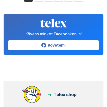
Kövess minket Facebookon is!
Követem!
Telex shop