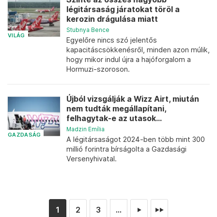
légitársaság járatokat töröl a
kerozin drágulása miatt
Stubnya Bence
VILÁG
Egyelőre nincs szó jelentős
kapacitáscsökkenésről, minden azon múlik,
hogy mikor indul újra a hajóforgalom a
Hormuzi-szoroson.
Újból vizsgálják a Wizz Airt, miután
nem tudták megállapítani,
felhagytak-e az utasok...
Madzin Emília
GAZDASÁG
A légitársaságot 2024-ben több mint 300
millió forintra bírságolta a Gazdasági
Versenyhivatal.
1
2
3
...
►
►►