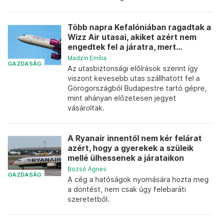
Több napra Kefalóniában ragadtak a
Wizz Air utasai, akiket azért nem
engedtek fel a járatra, mert...
Madzin Emília
GAZDASÁG
Az utasbiztonsági előírások szerint így
viszont kevesebb utas szállhatott fel a
Görögországból Budapestre tartó gépre,
mint ahányan előzetesen jegyet
vásároltak.
A Ryanair innentől nem kér felárat
azért, hogy a gyerekek a szüleik
mellé ülhessenek a járataikon
Bozsó Ágnes
GAZDASÁG
A cég a hatóságok nyomására hozta meg
a döntést, nem csak úgy felebaráti
szeretetből.