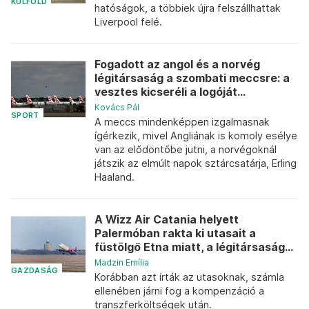
KÜLFÖLD
hatóságok, a többiek újra felszállhattak
Liverpool felé.
Fogadott az angol és a norvég
légitársaság a szombati meccsre: a
vesztes kicseréli a logóját...
Kovács Pál
SPORT
A meccs mindenképpen izgalmasnak
ígérkezik, mivel Angliának is komoly esélye
van az elődöntőbe jutni, a norvégoknál
játszik az elmúlt napok sztárcsatárja, Erling
Haaland.
A Wizz Air Catania helyett
Palermóban rakta ki utasait a
füstölgő Etna miatt, a légitársaság...
Madzin Emília
GAZDASÁG
Korábban azt írták az utasoknak, számla
ellenében járni fog a kompenzáció a
transzferköltségek után.