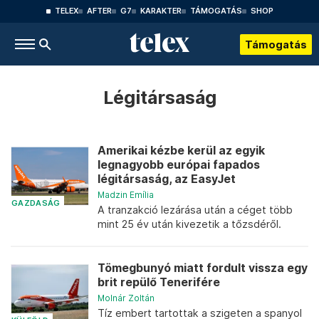
TELEX
AFTER
G7
KARAKTER
TÁMOGATÁS
SHOP
Támogatás
Légitársaság
Amerikai kézbe kerül az egyik
legnagyobb európai fapados
légitársaság, az EasyJet
Madzin Emília
GAZDASÁG
A tranzakció lezárása után a céget több
mint 25 év után kivezetik a tőzsdéről.
Tömegbunyó miatt fordult vissza egy
brit repülő Tenerifére
Molnár Zoltán
Tíz embert tartottak a szigeten a spanyol