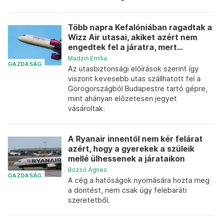
Több napra Kefalóniában ragadtak a
Wizz Air utasai, akiket azért nem
engedtek fel a járatra, mert...
Madzin Emília
GAZDASÁG
Az utasbiztonsági előírások szerint így
viszont kevesebb utas szállhatott fel a
Görögországból Budapestre tartó gépre,
mint ahányan előzetesen jegyet
vásároltak.
A Ryanair innentől nem kér felárat
azért, hogy a gyerekek a szüleik
mellé ülhessenek a járataikon
Bozsó Ágnes
GAZDASÁG
A cég a hatóságok nyomására hozta meg
a döntést, nem csak úgy felebaráti
szeretetből.