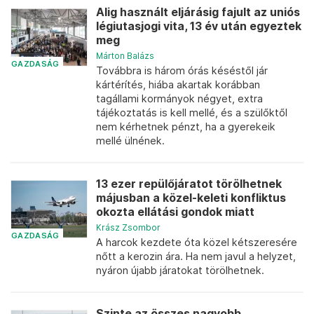
Alig használt eljárásig fajult az uniós
légiutasjogi vita, 13 év után egyeztek
meg
Márton Balázs
GAZDASÁG
Továbbra is három órás késéstől jár
kártérítés, hiába akartak korábban
tagállami kormányok négyet, extra
tájékoztatás is kell mellé, és a szülőktől
nem kérhetnek pénzt, ha a gyerekeik
mellé ülnének.
13 ezer repülőjáratot törölhetnek
májusban a közel-keleti konfliktus
okozta ellátási gondok miatt
Krász Zsombor
GAZDASÁG
A harcok kezdete óta közel kétszeresére
nőtt a kerozin ára. Ha nem javul a helyzet,
nyáron újabb járatokat törölhetnek.
Szinte az összes nagyobb