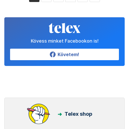
Kövess minket Facebookon is!
Követem!
Telex shop