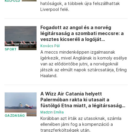
KÜLFÖLD
hatóságok, a többiek újra felszállhattak
Liverpool felé.
Fogadott az angol és a norvég
légitársaság a szombati meccsre: a
vesztes kicseréli a logóját...
Kovács Pál
SPORT
A meccs mindenképpen izgalmasnak
ígérkezik, mivel Angliának is komoly esélye
van az elődöntőbe jutni, a norvégoknál
játszik az elmúlt napok sztárcsatárja, Erling
Haaland.
A Wizz Air Catania helyett
Palermóban rakta ki utasait a
füstölgő Etna miatt, a légitársaság...
Madzin Emília
GAZDASÁG
Korábban azt írták az utasoknak, számla
ellenében járni fog a kompenzáció a
transzferköltségek után.