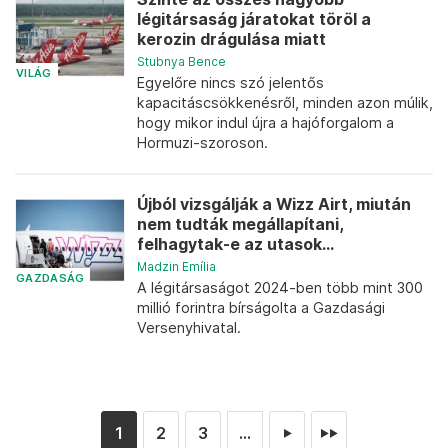
légitársaság járatokat töröl a
kerozin drágulása miatt
Stubnya Bence
VILÁG
Egyelőre nincs szó jelentős
kapacitáscsökkenésről, minden azon múlik,
hogy mikor indul újra a hajóforgalom a
Hormuzi-szoroson.
Újból vizsgálják a Wizz Airt, miután
nem tudták megállapítani,
felhagytak-e az utasok...
Madzin Emília
GAZDASÁG
A légitársaságot 2024-ben több mint 300
millió forintra bírságolta a Gazdasági
Versenyhivatal.
1
2
3
...
►
►►