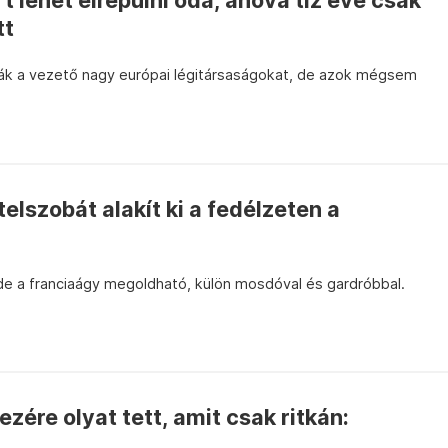
t lehet elrepülni oda, ahova tíz éve csak
tt
ák a vezető nagy európai légitársaságokat, de azok mégsem
elszobát alakít ki a fedélzeten a
e a franciaágy megoldható, külön mosdóval és gardróbbal.
zére olyat tett, amit csak ritkán: