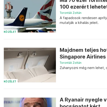
Ma 70 ezer forintér
100 ezerért lehete
Torontáli Zoltán
A fapadosok rendesen aprítj
mutatják a kihalás jeleit.
KÖZÉLET
Majdnem teljes hot
Singapore Airlines
Torontáli Zoltán
Zuhanyozni még nem lehet, d
KÖZÉLET
A Ryanair nyegle ve
bocsánatot kért