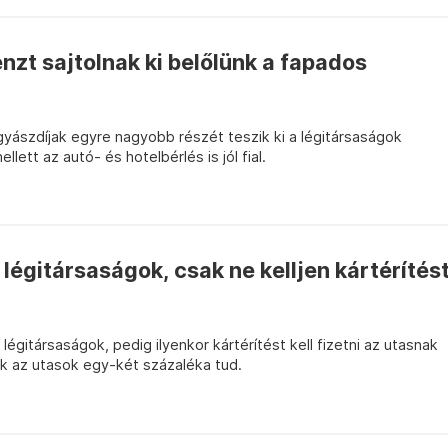
nzt sajtolnak ki belőlünk a fapados
yászdíjak egyre nagyobb részét teszik ki a légitársaságok
lett az autó- és hotelbérlés is jól fial.
 légitársaságok, csak ne kelljen kártérítés
 légitársaságok, pedig ilyenkor kártérítést kell fizetni az utasnak
ak az utasok egy-két százaléka tud.