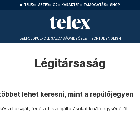
TELEX
AFTER
G7
KARAKTER
TÁMOGATÁS
SHOP
BELFÖLD
KÜLFÖLD
GAZDASÁG
VIDEÓ
ÉLET
TECHTUD
ENGLISH
Légitársaság
többet lehet keresni, mint a repülőjegyen
észül a saját, fedélzeti szolgáltatásokat kínáló egységétől.