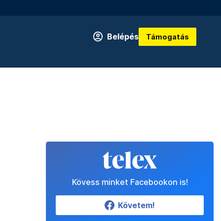
Belépés
Támogatás
Kövess minket Facebookon is!
Követem!