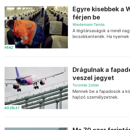
Egyre kisebbek a 
férjen be
Wiedemann Tamás
A légitársaságok a minél na
lecsökkentenék. Ha nyernek p
PÉNZ
Drágulnak a fapad
veszel jegyet
Torontáli Zoltán
Mennek be a fapadosok a közp
hajózó személyzetnek.
KÖZÉLET