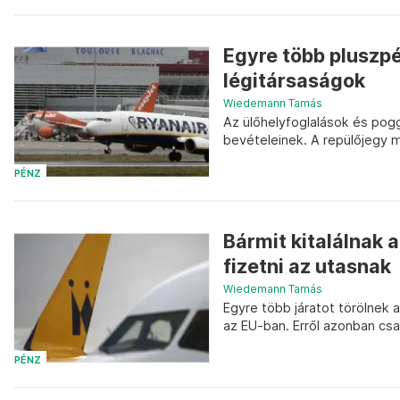
Egyre több pluszpé
légitársaságok
Wiedemann Tamás
Az ülőhelyfoglalások és pogg
bevételeinek. A repülőjegy mel
PÉNZ
Bármit kitalálnak a
fizetni az utasnak
Wiedemann Tamás
Egyre több járatot törölnek a
az EU-ban. Erről azonban cs
PÉNZ