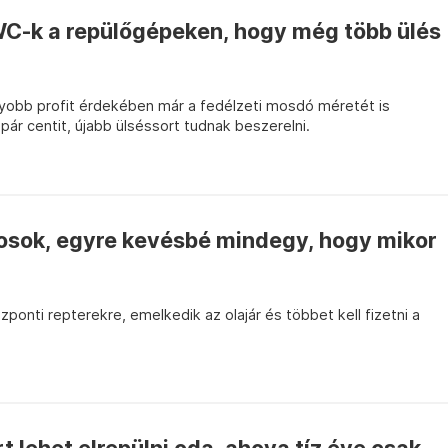
WC-k a repülőgépeken, hogy még több ülés
gyobb profit érdekében már a fedélzeti mosdó méretét is
ár centit, újabb ülséssort tudnak beszerelni.
osok, egyre kevésbé mindegy, hogy mikor
onti repterekre, emelkedik az olajár és többet kell fizetni a