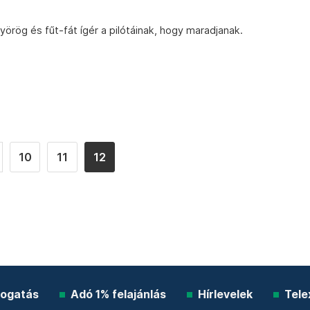
örög és fűt-fát ígér a pilótáinak, hogy maradjanak.
10
11
12
ogatás
Adó 1% felajánlás
Hírlevelek
Tele