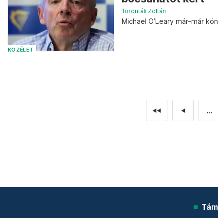
Torontáli Zoltán
Michael O’Leary már-már köny
KÖZÉLET
...
◄◄
◄
Tám