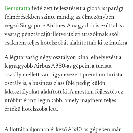
Bemutatta
fedélzeti fejlesztéseit a globális iparági
felmérésekben szinte mindig az élmezőnyben
végző Singapore Airlines. A nagy dobás ezúttal is a
vastag pénztárcájú illetve üzleti utazóknak szól:
csaknem teljes hotelszobát alakítottak ki számukra.
A légitársaság négy osztályon kínál elhelyezést a
legnagyobb Airbus A380-as gépein, a turista
osztály mellett van úgynevezett prémium turista
osztály is, a business class fölé pedig külön
lakosztályokat alakított ki. A mostani fejlesztés ez
utóbbit érinti leginkább, amely majdnem teljes
értékű hotelszoba lett.
A flottába újonnan érkező A380-as gépeken már