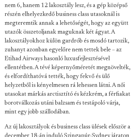
nem 6, hanem 12 lakosztály lesz, és a gép középső
részén elhelyezkedő business class utasoknál is
megteremtik annak a lehetőségét, hogy az együtt
utazók összetoljanak maguknak két ágyat. A
lakosztályokhoz külön gardrób és mosdó tartozik,
zuhanyt azonban egyelőre nem tettek bele – az
Etihad Airways hasonló luxusfejlesztésével
ellentétben. A tévé képernyőméretét megnövelték,
és elfordíthatóvá tették, hogy fekvő és ülő
helyzetből is kényelmesen rá lehessen látni. A női
utasokat márkás arctisztító és kézkrém, a férfiakat
borotválkozás utáni balzsam és testápoló várja,
mint egy jobb szállodában.
Az új lakosztályok és business class ülések először a
december 18-án induló Szingapúr-Sydney járaton