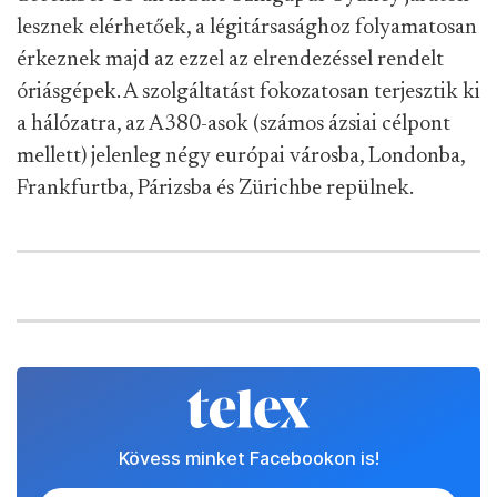
lesznek elérhetőek, a légitársasághoz folyamatosan
érkeznek majd az ezzel az elrendezéssel rendelt
óriásgépek. A szolgáltatást fokozatosan terjesztik ki
a hálózatra, az A380-asok (számos ázsiai célpont
mellett) jelenleg négy európai városba, Londonba,
Frankfurtba, Párizsba és Zürichbe repülnek.
Kövess minket Facebookon is!