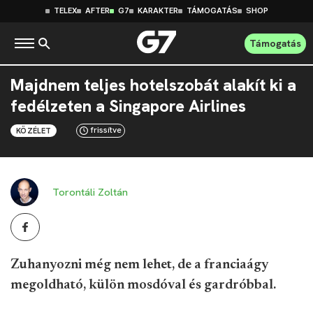
TELEX
AFTER
G7
KARAKTER
TÁMOGATÁS
SHOP
Támogatás
Majdnem teljes hotelszobát alakít ki a
fedélzeten a Singapore Airlines
frissítve
KÖZÉLET
Torontáli Zoltán
Zuhanyozni még nem lehet, de a franciaágy
megoldható, külön mosdóval és gardróbbal.