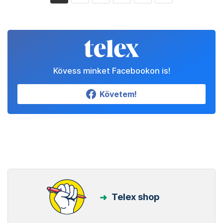
Kövess minket Facebookon is!
Követem!
Telex shop