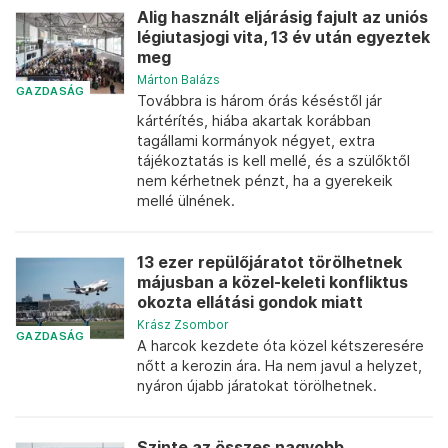
Alig használt eljárásig fajult az uniós
légiutasjogi vita, 13 év után egyeztek
meg
Márton Balázs
GAZDASÁG
Továbbra is három órás késéstől jár
kártérítés, hiába akartak korábban
tagállami kormányok négyet, extra
tájékoztatás is kell mellé, és a szülőktől
nem kérhetnek pénzt, ha a gyerekeik
mellé ülnének.
13 ezer repülőjáratot törölhetnek
májusban a közel-keleti konfliktus
okozta ellátási gondok miatt
Krász Zsombor
GAZDASÁG
A harcok kezdete óta közel kétszeresére
nőtt a kerozin ára. Ha nem javul a helyzet,
nyáron újabb járatokat törölhetnek.
Szinte az összes nagyobb