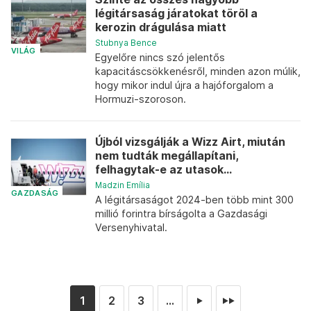
légitársaság járatokat töröl a
kerozin drágulása miatt
Stubnya Bence
VILÁG
Egyelőre nincs szó jelentős
kapacitáscsökkenésről, minden azon múlik,
hogy mikor indul újra a hajóforgalom a
Hormuzi-szoroson.
Újból vizsgálják a Wizz Airt, miután
nem tudták megállapítani,
felhagytak-e az utasok...
Madzin Emília
GAZDASÁG
A légitársaságot 2024-ben több mint 300
millió forintra bírságolta a Gazdasági
Versenyhivatal.
1
2
3
...
►
►►