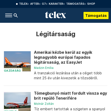
TELEX
AFTER
G7
KARAKTER
TÁMOGATÁS
SHOP
Támogatás
Légitársaság
Amerikai kézbe kerül az egyik
legnagyobb európai fapados
légitársaság, az EasyJet
Madzin Emília
GAZDASÁG
A tranzakció lezárása után a céget több
mint 25 év után kivezetik a tőzsdéről.
Tömegbunyó miatt fordult vissza egy
brit repülő Tenerifére
Molnár Zoltán
Tíz embert tartottak a szigeten a spanyol