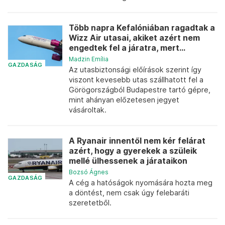
Több napra Kefalóniában ragadtak a
Wizz Air utasai, akiket azért nem
engedtek fel a járatra, mert...
Madzin Emília
GAZDASÁG
Az utasbiztonsági előírások szerint így
viszont kevesebb utas szállhatott fel a
Görögországból Budapestre tartó gépre,
mint ahányan előzetesen jegyet
vásároltak.
A Ryanair innentől nem kér felárat
azért, hogy a gyerekek a szüleik
mellé ülhessenek a járataikon
Bozsó Ágnes
GAZDASÁG
A cég a hatóságok nyomására hozta meg
a döntést, nem csak úgy felebaráti
szeretetből.