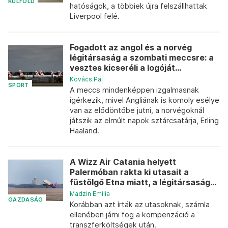
KÜLFÖLD
hatóságok, a többiek újra felszállhattak
Liverpool felé.
Fogadott az angol és a norvég
légitársaság a szombati meccsre: a
vesztes kicseréli a logóját...
Kovács Pál
SPORT
A meccs mindenképpen izgalmasnak
ígérkezik, mivel Angliának is komoly esélye
van az elődöntőbe jutni, a norvégoknál
játszik az elmúlt napok sztárcsatárja, Erling
Haaland.
A Wizz Air Catania helyett
Palermóban rakta ki utasait a
füstölgő Etna miatt, a légitársaság...
Madzin Emília
GAZDASÁG
Korábban azt írták az utasoknak, számla
ellenében járni fog a kompenzáció a
transzferköltségek után.