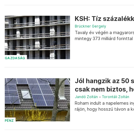
KSH: Tíz százalékk
Brückner Gergely
Tavaly év végén a magyarorszá
mintegy 373 milliárd forinttal
GAZDASÁG
Jól hangzik az 50
csak nem biztos, 
Jandó Zoltán
–
Torontáli Zoltán
Roham indult a napelemes in
rájön, hogy hosszú távon a ko
PÉNZ