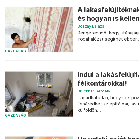
A lakásfelújítókna
és hogyan is kelle
Bozzay Balázs
Rengeteg idő, hogy utánajár
irodahálózat segíthet ebben.
GAZDASÁG
Indul a lakásfelújí
félkontárokkal!
Brückner Gergely
Tagadhatatlan, hogy sok poz
Fehéredhet az építőipar, javu
külföldön...
GAZDASÁG