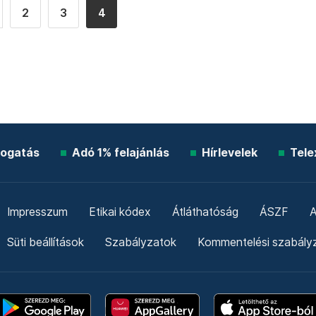
2
3
4
ogatás
Adó 1% felajánlás
Hírlevelek
Tele
Impresszum
Etikai kódex
Átláthatóság
ÁSZF
A
Süti beállítások
Szabályzatok
Kommentelési szabály