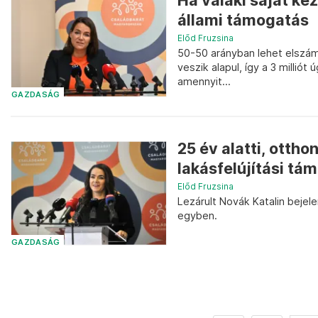
Ha valaki saját kez
állami támogatás
Előd Fruzsina
50-50 arányban lehet elszám
veszik alapul, így a 3 milliót
amennyit...
GAZDASÁG
25 év alatti, ottho
lakásfelújítási tá
Előd Fruzsina
Lezárult Novák Katalin bejel
egyben.
GAZDASÁG