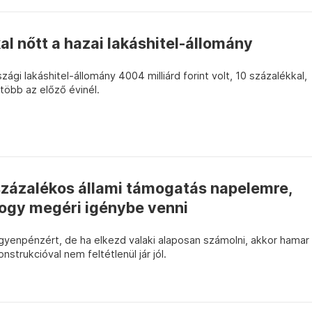
al nőtt a hazai lakáshitel-állomány
gi lakáshitel-állomány 4004 milliárd forint volt, 10 százalékkal,
 több az előző évinél.
 százalékos állami támogatás napelemre,
hogy megéri igénybe venni
gyenpénzért, de ha elkezd valaki alaposan számolni, akkor hamar
nstrukcióval nem feltétlenül jár jól.