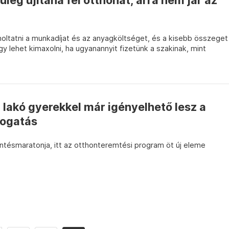
űleg újítaná fel otthonát, arra nem jár az
oltatni a munkadíjat és az anyagköltséget, és a kisebb összeget
 úgy lehet kimaxolni, ha ugyanannyit fizetünk a szakinak, mint
n lakó gyerekkel már igényelhető lesz a
mogatás
entésmaratonja, itt az otthonteremtési program öt új eleme