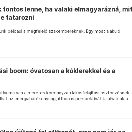
k fontos lenne, ha valaki elmagyarázná, mi
ne tatarozni
junk például a megfelelő szakembereknek. Egy most alakuló
tási boom: óvatosan a kóklerekkel és a
itívuma van a méretes kormányzati lakásfelújítási ösztönzésnek.
lhat az energiahatékonyság, itthon is perspektívát találhatnak a