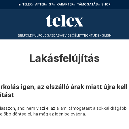
TELEX
AFTER
G7
KARAKTER
TÁMOGATÁS
SHOP
BELFÖLD
KÜLFÖLD
GAZDASÁG
VIDEÓ
ÉLET
TECHTUD
ENGLISH
Lakásfelújítás
kolás igen, az elszálló árak miatt újra kell
ítást
álasszon, ahol nem viszi el az állami támogatást a sokkal drágább
 előbb döntse el, ha még az idén belevágna.