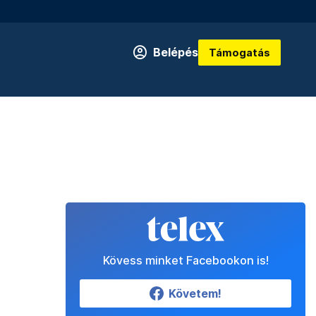
Belépés
Támogatás
Kövess minket Facebookon is!
Követem!