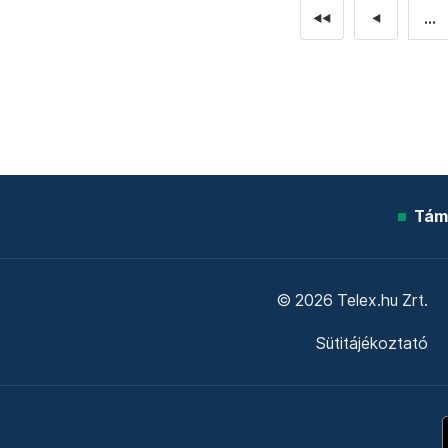
...
◄◄
◄
Tám
© 2026 Telex.hu Zrt.
Sütitájékoztató