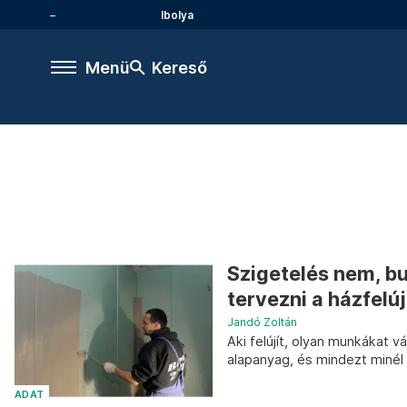
Ibolya
Menü
Kereső
Szigetelés nem, bur
tervezni a házfelúj
Jandó Zoltán
Aki felújít, olyan munkákat v
alapanyag, és mindezt minél
ADAT