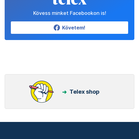
Kövess minket Facebookon is!
Követem!
Telex shop