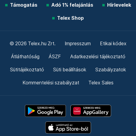
Támogatás
Adó 1% felajánlás
Hírlevelek
Telex Shop
© 2026 Telex.hu Zrt.
Impresszum
Etikai kódex
Átláthatóság
ÁSZF
Adatkezelési tájékoztató
Sütitájékoztató
Süti beállítások
Szabályzatok
Kommentelési szabályzat
Telex Sales