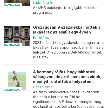
Nádor András
GAZDASÁG
Az MNB bejelentette legújabb zöldhitel-
programját.
Országosan 9 százalékkal nőttek a
lakásárak az elmúlt egy évben
Bánáti Anna
2024 második negyedévében stagnáltak a
GAZDASÁG
lakásárak, éves alapon azonban már más a
helyzet. A legjobban a Dél-Alföldön lőttek
ki az árak.
A kormány rájött, hogy lakhatási
válság van, de arról nem beszélnek,
mennyit rontottak a helyzeten...
Előd Fruzsina
GAZDASÁG
Az állami lakáspolitika hosszú évtizedek
óta csak a keresletet fűti az
ingatlanpiacon. A Fidesz-kormányok még
egy lapáttal rátettek a korábbi gyakorlatra,