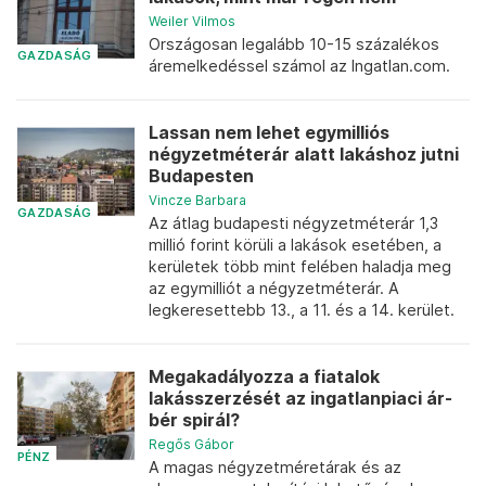
Weiler Vilmos
Országosan legalább 10-15 százalékos
GAZDASÁG
áremelkedéssel számol az Ingatlan.com.
Lassan nem lehet egymilliós
négyzetméterár alatt lakáshoz jutni
Budapesten
Vincze Barbara
GAZDASÁG
Az átlag budapesti négyzetméterár 1,3
millió forint körüli a lakások esetében, a
kerületek több mint felében haladja meg
az egymilliót a négyzetméterár. A
legkeresettebb 13., a 11. és a 14. kerület.
Megakadályozza a fiatalok
lakásszerzését az ingatlanpiaci ár-
bér spirál?
Regős Gábor
PÉNZ
A magas négyzetméretárak és az