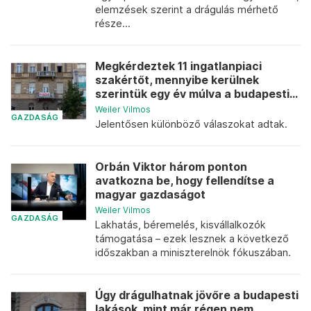
elemzések szerint a drágulás mérhető
része...
Megkérdeztek 11 ingatlanpiaci
szakértőt, mennyibe kerülnek
szerintük egy év múlva a budapesti...
Weiler Vilmos
GAZDASÁG
Jelentősen különböző válaszokat adtak.
Orbán Viktor három ponton
avatkozna be, hogy fellendítse a
magyar gazdaságot
Weiler Vilmos
GAZDASÁG
Lakhatás, béremelés, kisvállalkozók
támogatása – ezek lesznek a következő
időszakban a miniszterelnök fókuszában.
Úgy drágulhatnak jövőre a budapesti
lakások, mint már régen nem