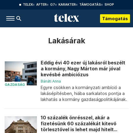
TELEX
AFTER
G7
KARAKTER
TÁMOGATÁS
SHOP
Támogatás
Lakásárak
Eddig évi 40 ezer új lakásról beszélt
a kormány, Nagy Márton már jóval
kevésbé ambiciózus
Bánáti Anna
GAZDASÁG
Egyre csökken a kormányzati ambíció a
lakásépítésben, hiába sarkalatos pontja a
lakhatás a kormány gazdaságpolitikájának.
10 százalék önrésszel, akár a
fizetésünk 60 százalékát kitevő
törlesztővel is lehet majd hitelt...