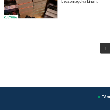
becsomagolva kínálni.
KULTÚRA
1
Tám