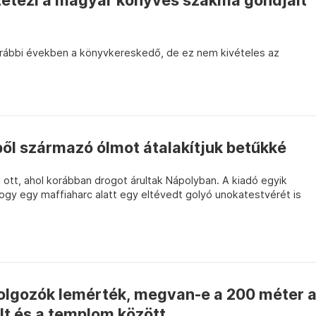
 tetézi a magyar könyves szakma gondjait
orábbi években a könyvkereskedő, de ez nem kivételes az
ől származó ólmot átalakítjuk betűkké
ott, ahol korábban drogot árultak Nápolyban. A kiadó egyik
 hogy egy maffiaharc alatt egy eltévedt golyó unokatestvérét is
olgozók lemérték, megvan-e a 200 méter 
lt és a templom között