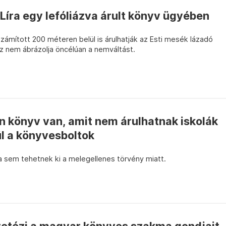
Líra egy lefóliázva árult könyv ügyében
zámított 200 méteren belül is árulhatják az Esti mesék lázadó
az nem ábrázolja öncélúan a nemváltást.
 könyv van, amit nem árulhatnak iskolák
l a könyvesboltok
ba sem tehetnek ki a melegellenes törvény miatt.