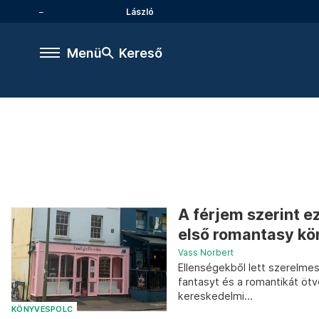
László
Menü
Kereső
A férjem szerint e
első romantasy kö
Vass Norbert
Ellenségekből lett szerelmes
fantasyt és a romantikát ötv
kereskedelmi...
KÖNYVESPOLC