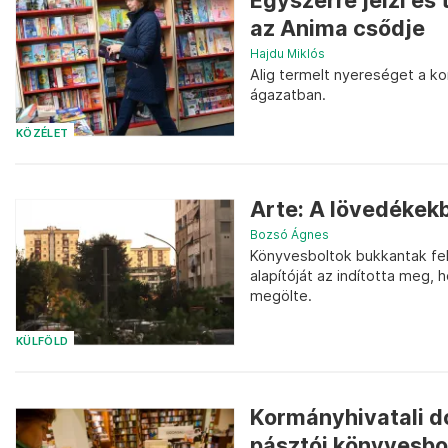
Egyszerre jelzi és
az Anima csődje
Hajdu Miklós
Alig termelt nyereséget a k
ágazatban.
KÖZÉLET
Arte: A lövedékekb
Bozsó Ágnes
Könyvesboltok bukkantak fel 
alapítóját az indította meg,
megölte.
KÜLFÖLD
Kormányhivatali d
pásztói könyvesbo