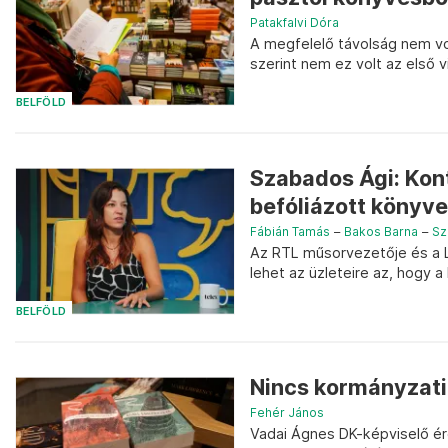
Patakfalvi Dóra
A megfelelő távolság nem vo
szerint nem ez volt az első v
BELFÖLD
Szabados Ági: Kont
befóliázott könyv
Fábián Tamás
–
Bakos Barna
–
Sz
Az RTL műsorvezetője és a Li
lehet az üzleteire az, hogy a
BELFÖLD
Nincs kormányzati 
Fehér János
Vadai Ágnes DK-képviselő ér