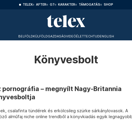
TELEX
AFTER
G7
KARAKTER
TÁMOGATÁS
SHOP
BELFÖLD
KÜLFÖLD
GAZDASÁG
VIDEÓ
ÉLET
TECHTUD
ENGLISH
Könyvesbolt
z pornográfia – megnyílt Nagy-Britannia
nyvesboltja
ek, csalafinta tündérek és erkölcsileg szürke sárkánylovasok. A
öző alműfaj niche online trendből a könyvkiadás egyik legnagyob