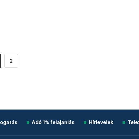
2
ogatás
Adó 1% felajánlás
Hírlevelek
Tele