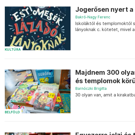
Jogerősen nyert a 
Bakró-Nagy Ferenc
Iskoláktól és templomoktól s
lányoknak c. kötetet, mivel 
KULTÚRA
Majdnem 300 olyan
és templomok körü
Barnóczki Brigitta
30 olyan van, amit a kirakat
BELFÖLD