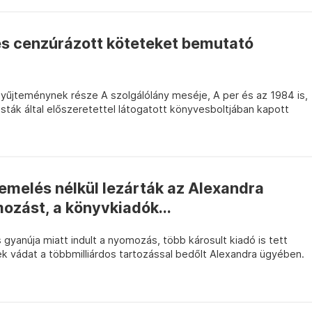
 és cenzúrázott köteteket bemutató
gyűjteménynek része A szolgálólány meséje, A per és az 1984 is,
isták által előszeretettel látogatott könyvesboltjában kapott
emelés nélkül lezárták az Alexandra
ozást, a könyvkiadók...
 gyanúja miatt indult a nyomozás, több károsult kiadó is tett
k vádat a többmilliárdos tartozással bedőlt Alexandra ügyében.