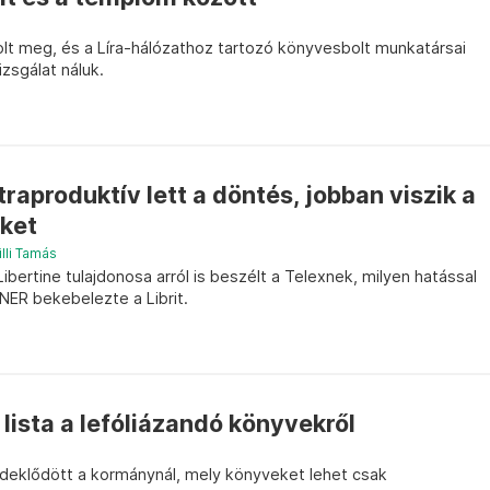
lt meg, és a Líra-hálózathoz tartozó könyvesbolt munkatársai
izsgálat náluk.
raproduktív lett a döntés, jobban viszik a
eket
illi Tamás
bertine tulajdonosa arról is beszélt a Telexnek, milyen hatással
 NER bekebelezte a Librit.
lista a lefóliázandó könyvekről
deklődött a kormánynál, mely könyveket lehet csak