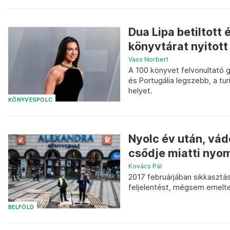
Dua Lipa betiltott
könyvtárat nyitott
Vass Norbert
A 100 könyvet felvonultató 
és Portugália legszebb, a tur
helyet.
KÖNYVESPOLC
Nyolc év után, vád
csődje miatti nyom
Kovács Pál
2017 februárjában sikkasztás
feljelentést, mégsem emelte
BELFÖLD