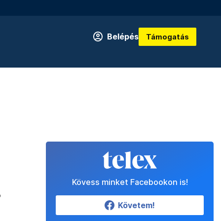
Belépés
Támogatás
Kövess minket Facebookon is!
b
Követem!