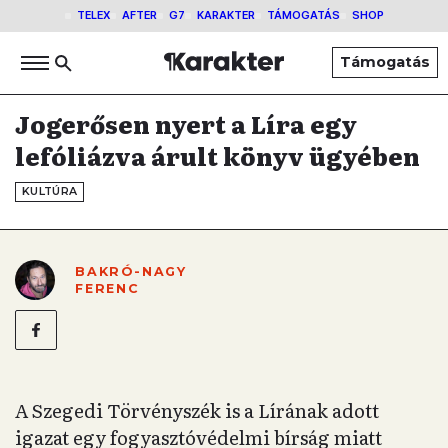
TELEX
AFTER
G7
KARAKTER
TÁMOGATÁS
SHOP
Támogatás
Jogerősen nyert a Líra egy
lefóliázva árult könyv ügyében
KULTÚRA
BAKRÓ-NAGY
FERENC
A Szegedi Törvényszék is a Lírának adott
igazat egy fogyasztóvédelmi bírság miatt