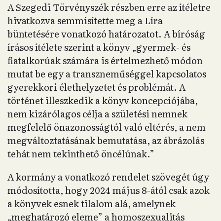
A Szegedi Törvényszék részben erre az ítéletre
hivatkozva semmisítette meg a Líra
büntetésére vonatkozó határozatot. A bíróság
írásos ítélete szerint a könyv „gyermek- és
fiatalkorúak számára is értelmezhető módon
mutat be egy a transzneműséggel kapcsolatos
gyerekkori élethelyzetet és problémát. A
történet illeszkedik a könyv koncepciójába,
nem kizárólagos célja a születési nemnek
megfelelő önazonosságtól való eltérés, a nem
megváltoztatásának bemutatása, az ábrázolás
tehát nem tekinthető öncélúnak.”
A kormány a vonatkozó rendelet szövegét úgy
módosította, hogy 2024 május 8-ától csak azok
a könyvek esnek tilalom alá, amelynek
„meghatározó eleme” a homoszexualitás