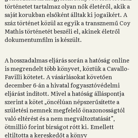
történetet tartalmaz olyan nők életéről, akik a
saját korukban elsőként álltak ki jogaikért. A
száz történet közül az egyik a transznemű Coy
Mathis történetét beszéli el, akinek életről
dokumentumfilm is készült.
A hosszadalmas eljárás során a hatóság online
is megrendelt több könyvet, köztük a Cavallo-
Favilli kötetet. A vásárlásokat követően
december 6-án a hivatal fogyasztóvédelmi
eljárást indított. Mivel a hatóság álláspontja
szerint a kötet „öncélúan népszerűsítette a
születési nemnek megfelelő önazonosságtól
való eltérést és a nem megváltoztatását”,
ötmillió forint bírságot rótt ki. Emellett
eltiltotta a kereskedőt a könyv