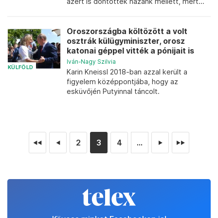
azért is döntöttek hazánk mellett, mert...
Oroszországba költözött a volt
osztrák külügyminiszter, orosz
katonai géppel vitték a pónijait is
Iván-Nagy Szilvia
KÜLFÖLD
Karin Kneissl 2018-ban azzal került a
figyelem középpontjába, hogy az
esküvőjén Putyinnal táncolt.
2
3
4
...
◄◄
◄
►
►►