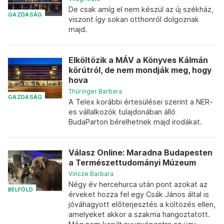
De csak amíg el nem készül az új székház,
GAZDASÁG
viszont így sokan otthonról dolgoznak
majd.
Elköltözik a MÁV a Könyves Kálmán
körútról, de nem mondják meg, hogy
hova
Thüringer Barbara
GAZDASÁG
A Telex korábbi értesülései szerint a NER-
es vállalkozók tulajdonában álló
BudaParton bérelhetnek majd irodákat.
Válasz Online: Maradna Budapesten
a Természettudományi Múzeum
Vincze Barbara
Négy év hercehurca után pont azokat az
BELFÖLD
érveket hozza fel egy Csák János által is
jóváhagyott előterjesztés a költözés ellen,
amelyeket akkor a szakma hangoztatott.