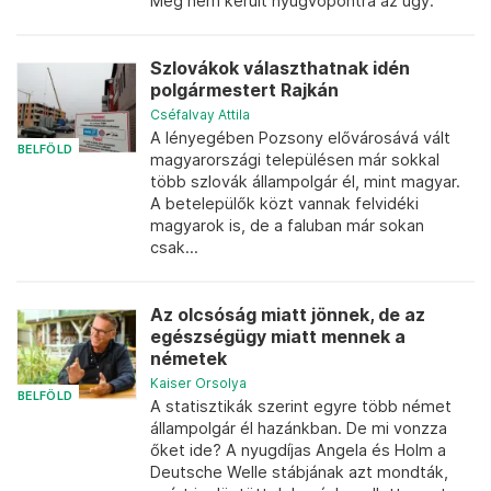
Még nem került nyugvópontra az ügy.
Szlovákok választhatnak idén
polgármestert Rajkán
Cséfalvay Attila
A lényegében Pozsony elővárosává vált
BELFÖLD
magyarországi településen már sokkal
több szlovák állampolgár él, mint magyar.
A betelepülők közt vannak felvidéki
magyarok is, de a faluban már sokan
csak...
Az olcsóság miatt jönnek, de az
egészségügy miatt mennek a
németek
Kaiser Orsolya
BELFÖLD
A statisztikák szerint egyre több német
állampolgár él hazánkban. De mi vonzza
őket ide? A nyugdíjas Angela és Holm a
Deutsche Welle stábjának azt mondták,