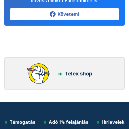
Kövess minket Facebookon is!
Követem!
Telex shop
Támogatás
Adó 1% felajánlás
Hírlevelek