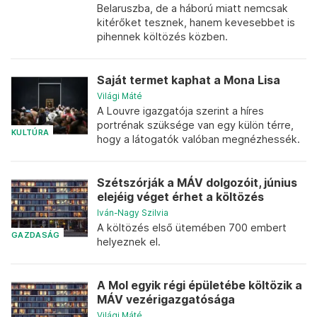
Belaruszba, de a háború miatt nemcsak
kitérőket tesznek, hanem kevesebbet is
pihennek költözés közben.
Saját termet kaphat a Mona Lisa
Világi Máté
A Louvre igazgatója szerint a híres
portrénak szüksége van egy külön térre,
KULTÚRA
hogy a látogatók valóban megnézhessék.
Szétszórják a MÁV dolgozóit, június
elejéig véget érhet a költözés
Iván-Nagy Szilvia
A költözés első ütemében 700 embert
GAZDASÁG
helyeznek el.
A Mol egyik régi épületébe költözik a
MÁV vezérigazgatósága
Világi Máté