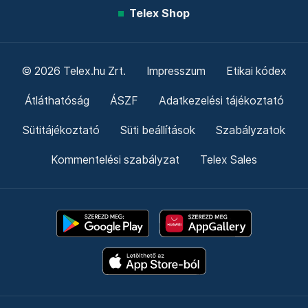
Telex Shop
© 2026 Telex.hu Zrt.
Impresszum
Etikai kódex
Átláthatóság
ÁSZF
Adatkezelési tájékoztató
Sütitájékoztató
Süti beállítások
Szabályzatok
Kommentelési szabályzat
Telex Sales