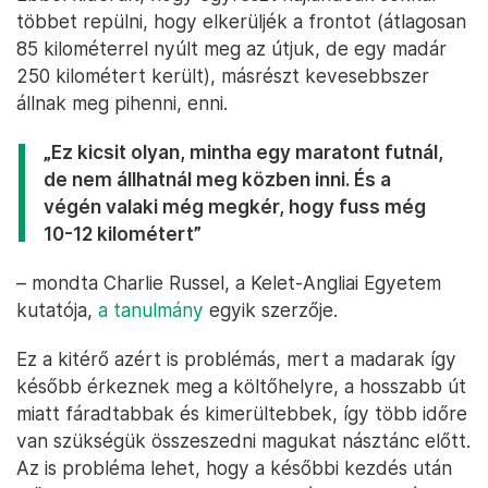
többet repülni, hogy elkerüljék a frontot (átlagosan
85 kilométerrel nyúlt meg az útjuk, de egy madár
250 kilométert került), másrészt kevesebbszer
állnak meg pihenni, enni.
„Ez kicsit olyan, mintha egy maratont futnál,
de nem állhatnál meg közben inni. És a
végén valaki még megkér, hogy fuss még
10-12 kilométert”
– mondta Charlie Russel, a Kelet-Angliai Egyetem
kutatója,
a tanulmány
egyik szerzője.
Ez a kitérő azért is problémás, mert a madarak így
később érkeznek meg a költőhelyre, a hosszabb út
miatt fáradtabbak és kimerültebbek, így több időre
van szükségük összeszedni magukat násztánc előtt.
Az is probléma lehet, hogy a későbbi kezdés után