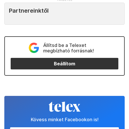
Partnereinktől
Állítsd be a Telexet
megbízható forrásnak!
Beállítom
Kövess minket Facebookon is!