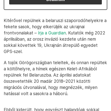
Kitérővel repülnek a belaruszi szaporodóhelyekre a
fekete sasok, hogy elkerüljék az ukrajnai
frontvonalakat –
írja a Guardian
. Kutatók még 2022
áprilisában, az orosz invázió kezdete után nem
sokkal követtek 19, Ukrajnán átrepülő egyedet
GPS-szel.
A tojók Görögországban teleltek, és onnan repültek
a költőhelyre, a hímek egészen Kelet-Afrikából
repülnek fel Belaruszba. Az áprilisi adatokat
összevetették 20 madár 2018–2021 közötti
migrációs útvonalával, hogy megnézzék, milyen
hatással volt a sasokra a háború.
Ebből kiderült, hogy egyrészt hajlandóak sokkal