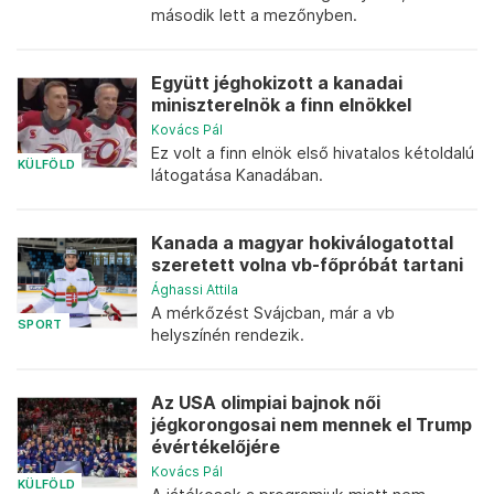
második lett a mezőnyben.
Együtt jéghokizott a kanadai
miniszterelnök a finn elnökkel
Kovács Pál
Ez volt a finn elnök első hivatalos kétoldalú
KÜLFÖLD
látogatása Kanadában.
Kanada a magyar hokiválogatottal
szeretett volna vb-főpróbát tartani
Ághassi Attila
A mérkőzést Svájcban, már a vb
SPORT
helyszínén rendezik.
Az USA olimpiai bajnok női
jégkorongosai nem mennek el Trump
évértékelőjére
Kovács Pál
KÜLFÖLD