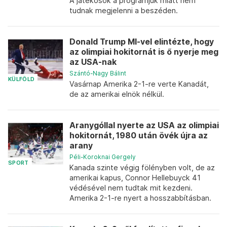
A játékosok a programjuk miatt nem
tudnak megjelenni a beszéden.
Donald Trump MI-vel elintézte, hogy
az olimpiai hokitornát is ő nyerje meg
az USA-nak
Szántó-Nagy Bálint
KÜLFÖLD
Vasárnap Amerika 2-1-re verte Kanadát,
de az amerikai elnök nélkül.
Aranygóllal nyerte az USA az olimpiai
hokitornát, 1980 után övék újra az
arany
Péli-Koroknai Gergely
SPORT
Kanada szinte végig fölényben volt, de az
amerikai kapus, Connor Hellebuyck 41
védésével nem tudtak mit kezdeni.
Amerika 2-1-re nyert a hosszabbításban.