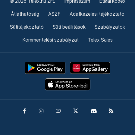
© 2026 Telex.hu Zrt.
Impresszum
Etikai kódex
Átláthatóság
ÁSZF
Adatkezelési tájékoztató
Sütitájékoztató
Süti beállítások
Szabályzatok
Kommentelési szabályzat
Telex Sales