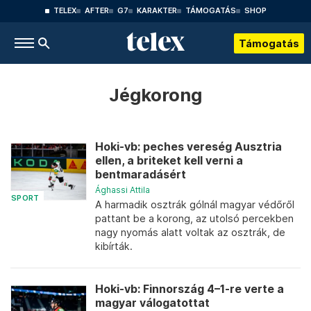
TELEX
AFTER
G7
KARAKTER
TÁMOGATÁS
SHOP
Támogatás
Jégkorong
Hoki-vb: peches vereség Ausztria
ellen, a briteket kell verni a
bentmaradásért
Ághassi Attila
SPORT
A harmadik osztrák gólnál magyar védőről
pattant be a korong, az utolsó percekben
nagy nyomás alatt voltak az osztrák, de
kibírták.
Hoki-vb: Finnország 4–1-re verte a
magyar válogatottat