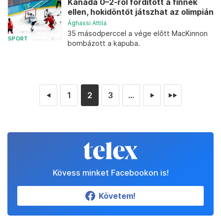
Kanada 0–2-ről fordított a finnek
ellen, hokidöntőt játszhat az olimpián
Ághassi Attila
35 másodperccel a vége előtt MacKinnon
SPORT
bombázott a kapuba.
1
2
3
...
◄
►
►►
Kövess minket Facebookon is!
Követem!