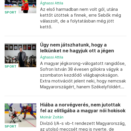
Ághassi Attila
Az első harmadban nem volt gól, utána
SPORT
kettőt ütöttek a finnek, erre Sebők még
válaszolt, de a folytatásban még jött
kettő.
Úgy nem játszhatunk, hogy a
lelkünket ne hagyjuk ott a jégen
Ághassi Attila
A magyar jégkorong-válogatott rangidőse,
SPORT
Sofron István 38 évesen gólokra vágyik a
szombaton kezdődő világbajnokságon.
Extra motivációt jelent neki, hogy nemcsak
Magyarországért, hanem Székelyföldért...
Hiába a norvégverés, nem jutottak
fel az elitligába a magyar női hokisok
Molnár Zoltán
Divízió I/A-s vb-t rendezett Magyarország,
SPORT
az utolsó meccsét meg is nyerte, de