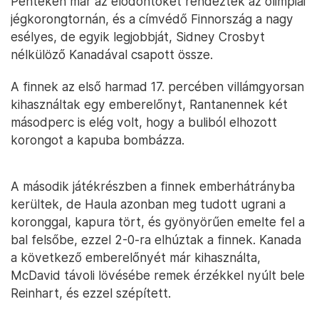
Pénteken már az elődöntőket rendezték az olimpiai
jégkorongtornán, és a címvédő Finnország a nagy
esélyes, de egyik legjobbját, Sidney Crosbyt
nélkülöző Kanadával csapott össze.
A finnek az első harmad 17. percében villámgyorsan
kihasználtak egy emberelőnyt, Rantanennek két
másodperc is elég volt, hogy a buliból elhozott
korongot a kapuba bombázza.
A második játékrészben a finnek emberhátrányba
kerültek, de Haula azonban meg tudott ugrani a
koronggal, kapura tört, és gyönyörűen emelte fel a
bal felsőbe, ezzel 2-0-ra elhúztak a finnek. Kanada
a következő emberelőnyét már kihasználta,
McDavid távoli lövésébe remek érzékkel nyúlt bele
Reinhart, és ezzel szépített.