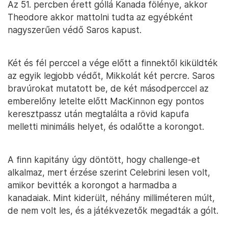
Az 51. percben érett góllá Kanada fölénye, akkor
Theodore akkor mattolni tudta az egyébként
nagyszerűen védő Saros kapust.
Két és fél perccel a vége előtt a finnektől kiküldték
az egyik legjobb védőt, Mikkolát két percre. Saros
bravúrokat mutatott be, de két másodperccel az
emberelőny letelte előtt MacKinnon egy pontos
keresztpassz után megtalálta a rövid kapufa
melletti minimális helyet, és odalőtte a korongot.
A finn kapitány úgy döntött, hogy challenge-et
alkalmaz, mert érzése szerint Celebrini lesen volt,
amikor bevitték a korongot a harmadba a
kanadaiak. Mint kiderült, néhány milliméteren múlt,
de nem volt les, és a játékvezetők megadták a gólt.