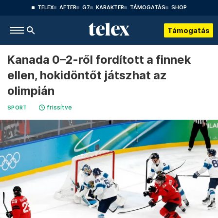
TELEX
AFTER
G7
KARAKTER
TÁMOGATÁS
SHOP
Támogatás
Kanada 0–2-ről fordított a finnek
ellen, hokidöntőt játszhat az
olimpián
frissítve
SPORT