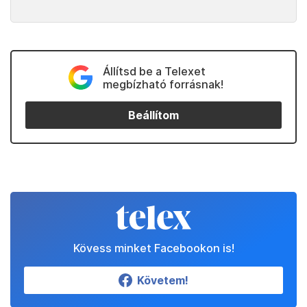
Állítsd be a Telexet
megbízható forrásnak!
Beállítom
Kövess minket Facebookon is!
Követem!