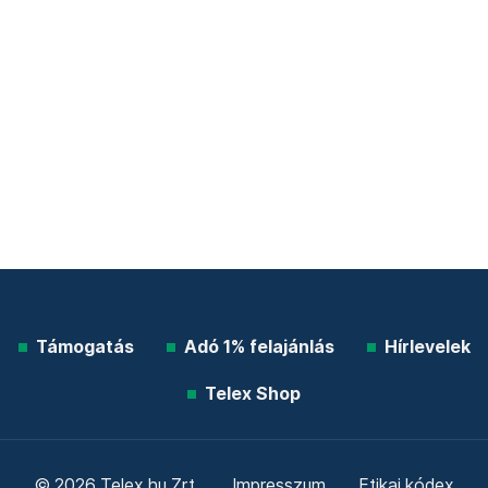
Támogatás
Adó 1% felajánlás
Hírlevelek
Telex Shop
© 2026 Telex.hu Zrt.
Impresszum
Etikai kódex