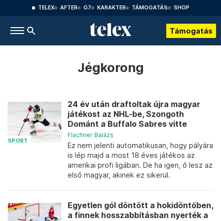
TELEX
AFTER
G7
KARAKTER
TÁMOGATÁS
SHOP
Támogatás
Jégkorong
24 év után draftoltak újra magyar
játékost az NHL-be, Szongoth
Dománt a Buffalo Sabres vitte
Flachner Balázs
SPORT
Ez nem jelenti automatikusan, hogy pályára
is lép majd a most 18 éves játékos az
amerikai profi ligában. De ha igen, ő lesz az
első magyar, akinek ez sikerül.
Egyetlen gól döntött a hokidöntőben,
a finnek hosszabbításban nyerték a