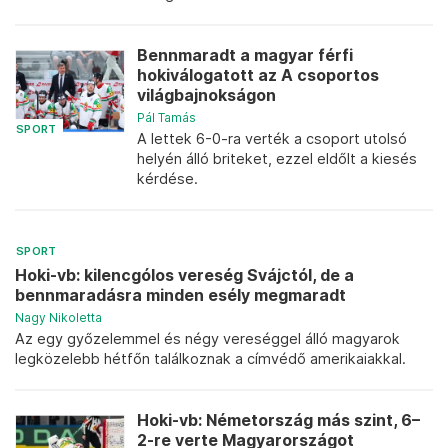
Bennmaradt a magyar férfi
hokiválogatott az A csoportos
világbajnokságon
Pál Tamás
SPORT
A lettek 6-0-ra verték a csoport utolsó
helyén álló briteket, ezzel eldőlt a kiesés
kérdése.
SPORT
Hoki-vb: kilencgólos vereség Svájctól, de a
bennmaradásra minden esély megmaradt
Nagy Nikoletta
Az egy győzelemmel és négy vereséggel álló magyarok
legközelebb hétfőn találkoznak a címvédő amerikaiakkal.
Hoki-vb: Németország más szint, 6–
2-re verte Magyarországot