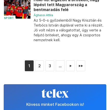
lépést tett Magyarország a
bentmaradás felé
Ághassi Attila
SPORT
Az 5–0-s győzelemből Nagy Krisztián és
Terbócs István duplával vette ki a részét.
Jó volt nézni a válogatottat, úgy verte a
feljutó briteket, ahogy egy A csoportos
nemzetnek kell.
1
2
3
...
►
►►
Kövess minket Facebookon is!