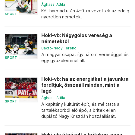
Ághassi Attila
Két harmad után 4–0-ra vezettek az eddig
SPORT
nyeretlen németek.
Hoki-vb: Négygólos vereség a
németektől
Bakró-Nagy Ferenc
A magyar csapat így három vereséggel és
SPORT
egy győzelemmel áll.
Hoki-vb: ha az energiákat a javunkra
fordítjuk, összeáll minden, mint a
legó
Ághassi Attila
SPORT
A kapitány kultúrát épít, és méltatta a
tartaléksorból előlépő, a britek ellen
duplázó Nagy Krisztián hozzáállását.
Hoki-vb: átgázolt a briteken, nagy