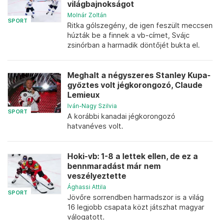
világbajnokságot
Molnár Zoltán
SPORT
Ritka gólszegény, de igen feszült meccsen
húzták be a finnek a vb-címet, Svájc
zsinórban a harmadik döntőjét bukta el.
Meghalt a négyszeres Stanley Kupa-
győztes volt jégkorongozó, Claude
Lemieux
Iván-Nagy Szilvia
SPORT
A korábbi kanadai jégkorongozó
hatvanéves volt.
Hoki-vb: 1-8 a lettek ellen, de ez a
bennmaradást már nem
veszélyeztette
Ághassi Attila
SPORT
Jövőre sorrendben harmadszor is a világ
16 legjobb csapata közt játszhat magyar
válogatott.