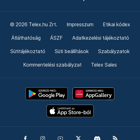
© 2026 Telex.hu Zrt.
Impresszum
Etikai kódex
Átláthatóság
ÁSZF
Adatkezelési tájékoztató
Sütitájékoztató
Süti beállítások
Szabályzatok
Kommentelési szabályzat
Telex Sales