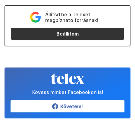
Állítsd be a Telexet
megbízható forrásnak!
Beállítom
Kövess minket Facebookon is!
Követem!