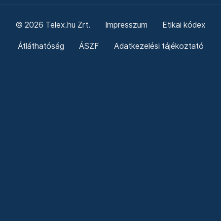
© 2026 Telex.hu Zrt.
Impresszum
Etikai kódex
Átláthatóság
ÁSZF
Adatkezelési tájékoztató
Sütitájékoztató
Süti beállítások
Szabályzatok
Kommentelési szabályzat
Telex Sales