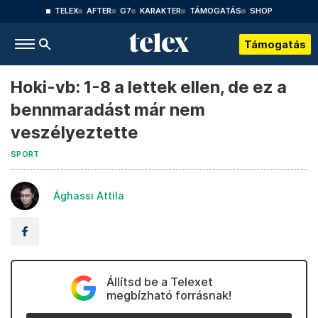
TELEX
AFTER
G7
KARAKTER
TÁMOGATÁS
SHOP
Támogatás
Hoki-vb: 1-8 a lettek ellen, de ez a
bennmaradást már nem
veszélyeztette
SPORT
Ághassi Attila
Állítsd be a Telexet
megbízható forrásnak!