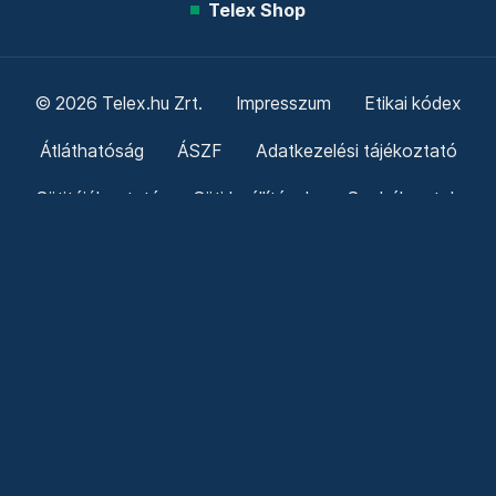
Telex Shop
© 2026 Telex.hu Zrt.
Impresszum
Etikai kódex
Átláthatóság
ÁSZF
Adatkezelési tájékoztató
Sütitájékoztató
Süti beállítások
Szabályzatok
Kommentelési szabályzat
Telex Sales