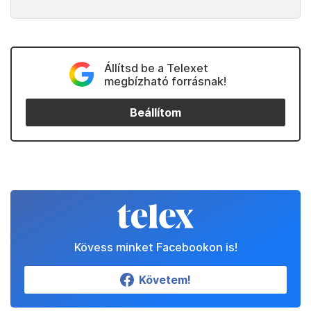
Állítsd be a Telexet
megbízható forrásnak!
Beállítom
Kövess minket Facebookon is!
Követem!