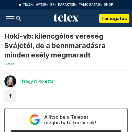
TELEX
AFTER
G7
KARAKTER
TÁMOGATÁS
SHOP
Támogatás
Hoki-vb: kilencgólos vereség
Svájctól, de a bennmaradásra
minden esély megmaradt
SPORT
Nagy Nikoletta
Állítsd be a Telexet
megbízható forrásnak!