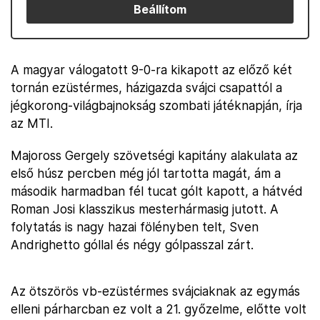
Beállítom
A magyar válogatott 9-0-ra kikapott az előző két
tornán ezüstérmes, házigazda svájci csapattól a
jégkorong-világbajnokság szombati játéknapján, írja
az MTI.
Majoross Gergely szövetségi kapitány alakulata az
első húsz percben még jól tartotta magát, ám a
második harmadban fél tucat gólt kapott, a hátvéd
Roman Josi klasszikus mesterhármasig jutott. A
folytatás is nagy hazai fölényben telt, Sven
Andrighetto góllal és négy gólpasszal zárt.
Az ötszörös vb-ezüstérmes svájciaknak az egymás
elleni párharcban ez volt a 21. győzelme, előtte volt