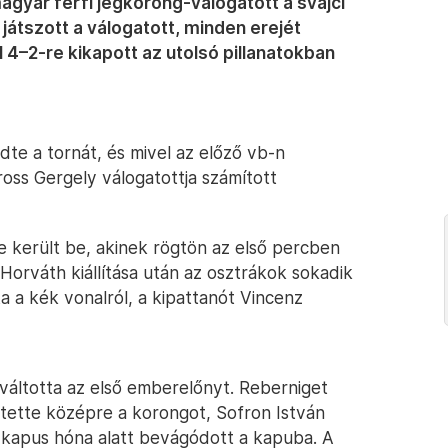
agyar férfi jégkorong-válogatott a svájci
 játszott a válogatott, minden erejét
 4–2-re kikapott az utolsó pillanatokban
dte a tornát, és mivel az előző vb-n
oss Gergely válogatottja számított
e került be, akinek rögtön az első percben
 Horváth kiállítása után az osztrákok sokadik
a a kék vonalról, a kipattanót Vincenz
váltotta az első emberelőnyt. Reberniget
 tette középre a korongot, Sofron István
 kapus hóna alatt bevágódott a kapuba. A