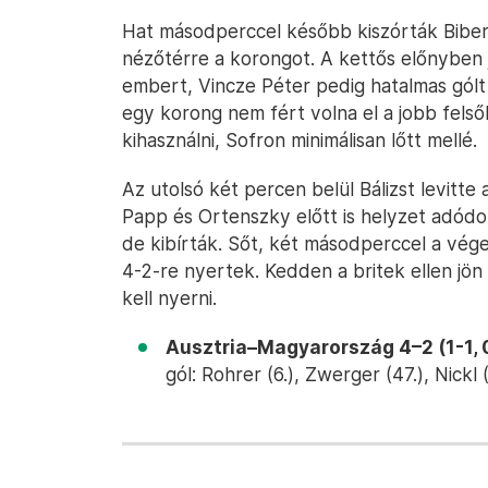
Hat másodperccel később kiszórták Biber
nézőtérre a korongot. A kettős előnyben 
embert, Vincze Péter pedig hatalmas gólt 
egy korong nem fért volna el a jobb felső
kihasználni, Sofron minimálisan lőtt mellé.
Az utolsó két percen belül Bálizst levitte
Papp és Ortenszky előtt is helyzet adódot
de kibírták. Sőt, két másodperccel a vége
4-2-re nyertek. Kedden a britek ellen jö
kell nyerni.
Ausztria–Magyarország 4–2 (1-1, 0
gól: Rohrer (6.), Zwerger (47.), Nickl (