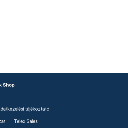
x Shop
datkezelési tájékoztató
zat
Telex Sales