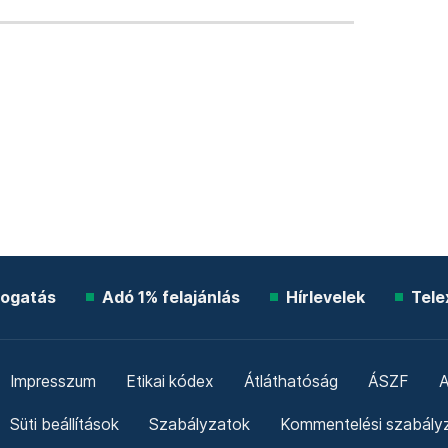
ogatás
Adó 1% felajánlás
Hírlevelek
Tele
Impresszum
Etikai kódex
Átláthatóság
ÁSZF
A
Süti beállítások
Szabályzatok
Kommentelési szabály