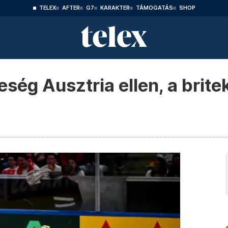
TELEX
AFTER
G7
KARAKTER
TÁMOGATÁS
SHOP
ég Ausztria ellen, a briteke