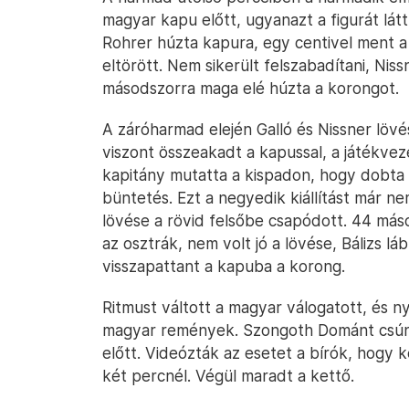
magyar kapu előtt, ugyanazt a figurát látt
Rohrer húzta kapura, egy centivel ment a 
eltörött. Nem sikerült felszabadítani, Nis
másodszorra maga elé húzta a korongot.
A záróharmad elején Galló és Nissner lövés
viszont összeakadt a kapussal, a játékvez
kapitány mutatta a kispadon, hogy dobta
büntetés. Ezt a negyedik kiállítást már n
lövése a rövid felsőbe csapódott. 44 má
az osztrák, nem volt jó a lövése, Bálizs láb
visszapattant a kapuba a korong.
Ritmust váltott a magyar válogatott, és ny
magyar remények. Szongoth Dománt csúny
előtt. Videózták az esetet a bírók, hogy k
két percnél. Végül maradt a kettő.