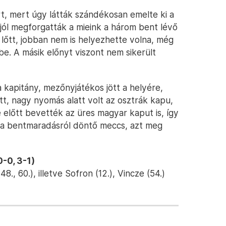
t, mert úgy látták szándékosan emelte ki a
jól megforgatták a mieink a három bent lévő
lőtt, jobban nem is helyezhette volna, még
be. A másik előnyt viszont nem sikerült
 a kapitány, mezőnyjátékos jött a helyére,
t, nagy nyomás alatt volt az osztrák kapu,
 előtt bevették az üres magyar kaput is, így
n a bentmaradásról döntő meccs, azt meg
-0, 3-1)
48., 60.), illetve Sofron (12.), Vincze (54.)