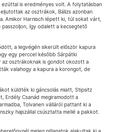
 ezúttal is eredményes volt. A folytatásban
eljutottak az osztrákok, Bálizs azonban
a. Amikor Harnisch lépett ki, túl sokat várt,
 passzoljon, így odalett a kecsegtető
ött, a legvégén sikerült először kapura
hogy egy perccel később Sárpátki
or az osztrákoknak is gondot okozott a
ttatták valahogy a kapura a korongot, de
kot küldték ki gáncsolás miatt, Stipsitz
t, Erdély Csanád megiramodott a
rmadba, Tolvanen válláról pattant ki a
szky hajszállal csúsztatta mellé a pakkot.
erelőnynél meleg pillanatok alakultak ki a