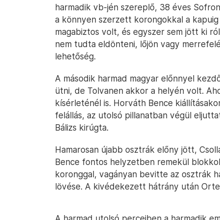
harmadik vb-jén szereplő, 38 éves Sofron
a könnyen szerzett korongokkal a kapuig 
magabiztos volt, és egyszer sem jött ki ról
nem tudta eldönteni, lőjön vagy merrefelé
lehetőség.
A második harmad magyar előnnyel kezdőd
ütni, de Tolvanen akkor a helyén volt. A
kísérleténél is. Horváth Bence kiállításak
felállás, az utolsó pillanatban végül elju
Bálizs kirúgta.
Hamarosan újabb osztrák előny jött, Csollá
Bence fontos helyzetben remekül blokkol
koronggal, vagányan bevitte az osztrák ha
lövése. A kivédekezett hátrány után Orten
A harmad utolsó perceiben a harmadik emb