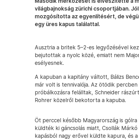
Második mérkőzését is elveszítette a m
világbajnokság zürichi csoportjában. Jól
mozgósította az egyenlítésért, de végül
egy üres kapus találattal.
Ausztria a britek 5–2-es legyőzésével kez
bejutottak a nyolc közé, emiatt nem Major
esélyesnek.
A kapuban a kapitány váltott, Bálizs Benc
már volt is tennivalója. Az ötödik percben
próbálkozásra felálltak, Schneider rászúrt
Rohrer közelről bekotorta a kapuba.
Öt perccel később Magyarország is gólra 
küldték ki gáncsolás miatt, Csollák Márkó
kapásból nagy erővel küldte kapura, és a