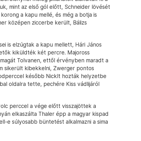
uk, mint az első gól előtt, Schneider lövését
korong a kapu mellé, és még a botja is
sner középen ziccerbe került, Bálizs
ei is elzúgtak a kapu mellett, Hári János
etők kiküldték két percre. Majoross
 magát Tolvanen, ettől érvényben maradt a
em sikerült kibekkelni, Zwerger pontos
sodperccel később Nicklt hozták helyzetbe
bal oldalra tette, pechére Kiss vádlijáról
olc perccel a vége előtt visszajöttek a
án elkaszálta Thaler épp a magyar kispad
ell-e súlyosabb büntetést alkalmazni a sima