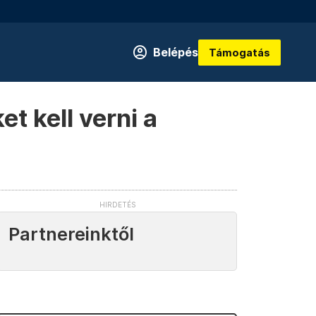
Belépés
Támogatás
t kell verni a
Partnereinktől