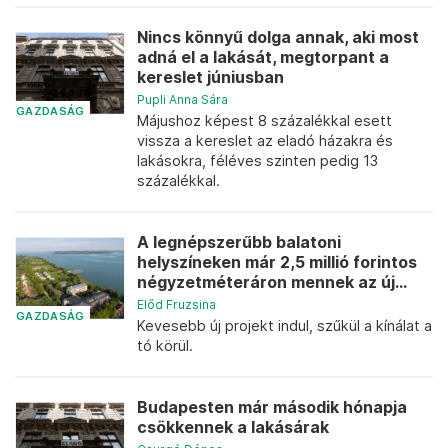
Nincs könnyű dolga annak, aki most
adná el a lakását, megtorpant a
kereslet júniusban
Pupli Anna Sára
GAZDASÁG
Májushoz képest 8 százalékkal esett
vissza a kereslet az eladó házakra és
lakásokra, féléves szinten pedig 13
százalékkal.
A legnépszerűbb balatoni
helyszíneken már 2,5 millió forintos
négyzetméteráron mennek az új...
Előd Fruzsina
GAZDASÁG
Kevesebb új projekt indul, szűkül a kínálat a
tó körül.
Budapesten már második hónapja
csökkennek a lakásárak