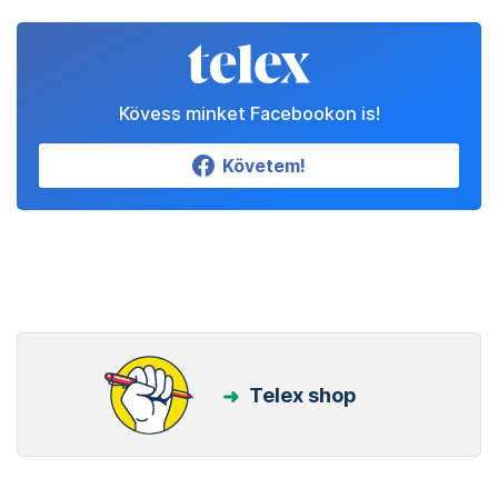
Kövess minket Facebookon is!
Követem!
Telex shop