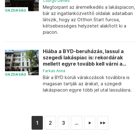
Csurgó Dénes
Megtorpant az áremelkedés a lakáspiacon,
GAZDASÁG
bár az ingatlanközvetítő oldalak adataiban
látszik, hogy az Otthon Start furcsa,
kétsebességes helyzetet alakított ki a
piacon.
Hiába a BYD-beruházás, lassul a
szegedi lakáspiac is: rekordárak
mellett egyre tovább kell várni a...
Farkas Anna
GAZDASÁG
Bár a BYD körüli várakozások továbbra is
magasan tartják az árakat, a szegedi
lakáspiacon egyre több jel utal lassulásra.
1
2
3
...
►
►►