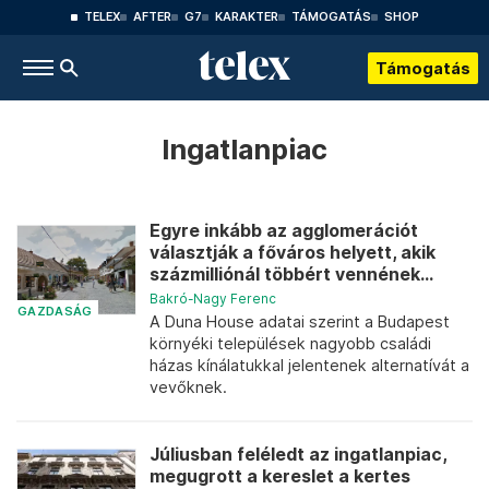
TELEX
AFTER
G7
KARAKTER
TÁMOGATÁS
SHOP
Támogatás
Ingatlanpiac
Egyre inkább az agglomerációt
választják a főváros helyett, akik
százmilliónál többért vennének...
Bakró-Nagy Ferenc
GAZDASÁG
A Duna House adatai szerint a Budapest
környéki települések nagyobb családi
házas kínálatukkal jelentenek alternatívát a
vevőknek.
Júliusban feléledt az ingatlanpiac,
megugrott a kereslet a kertes