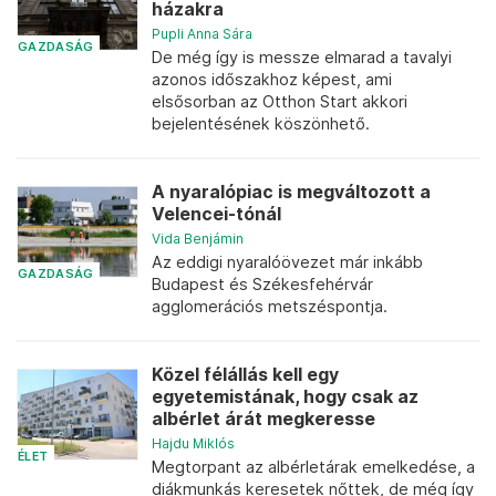
házakra
Pupli Anna Sára
GAZDASÁG
De még így is messze elmarad a tavalyi
azonos időszakhoz képest, ami
elsősorban az Otthon Start akkori
bejelentésének köszönhető.
A nyaralópiac is megváltozott a
Velencei-tónál
Vida Benjámin
Az eddigi nyaralóövezet már inkább
GAZDASÁG
Budapest és Székesfehérvár
agglomerációs metszéspontja.
Közel félállás kell egy
egyetemistának, hogy csak az
albérlet árát megkeresse
Hajdu Miklós
ÉLET
Megtorpant az albérletárak emelkedése, a
diákmunkás keresetek nőttek, de még így