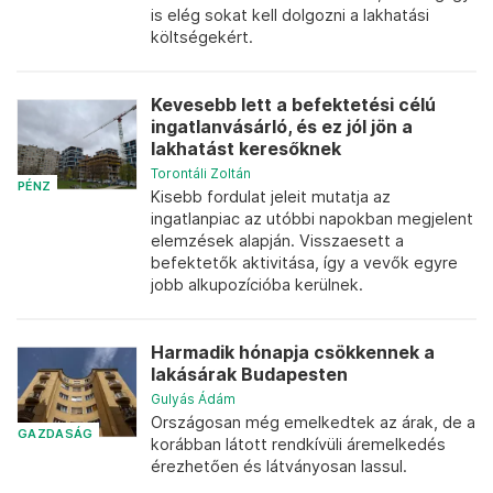
is elég sokat kell dolgozni a lakhatási
költségekért.
Kevesebb lett a befektetési célú
ingatlanvásárló, és ez jól jön a
lakhatást keresőknek
Torontáli Zoltán
PÉNZ
Kisebb fordulat jeleit mutatja az
ingatlanpiac az utóbbi napokban megjelent
elemzések alapján. Visszaesett a
befektetők aktivitása, így a vevők egyre
jobb alkupozícióba kerülnek.
Harmadik hónapja csökkennek a
lakásárak Budapesten
Gulyás Ádám
Országosan még emelkedtek az árak, de a
GAZDASÁG
korábban látott rendkívüli áremelkedés
érezhetően és látványosan lassul.