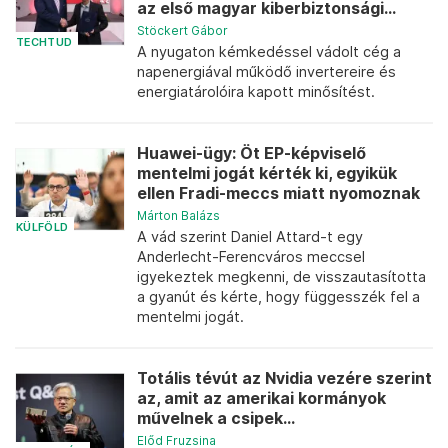
az első magyar kiberbiztonsági...
Stöckert Gábor
TECHTUD
A nyugaton kémkedéssel vádolt cég a
napenergiával működő invertereire és
energiatárolóira kapott minősítést.
Huawei-ügy: Öt EP-képviselő
mentelmi jogát kérték ki, egyikük
ellen Fradi-meccs miatt nyomoznak
Márton Balázs
KÜLFÖLD
A vád szerint Daniel Attard-t egy
Anderlecht-Ferencváros meccsel
igyekeztek megkenni, de visszautasította
a gyanút és kérte, hogy függesszék fel a
mentelmi jogát.
Totális tévút az Nvidia vezére szerint
az, amit az amerikai kormányok
művelnek a csipek...
Előd Fruzsina