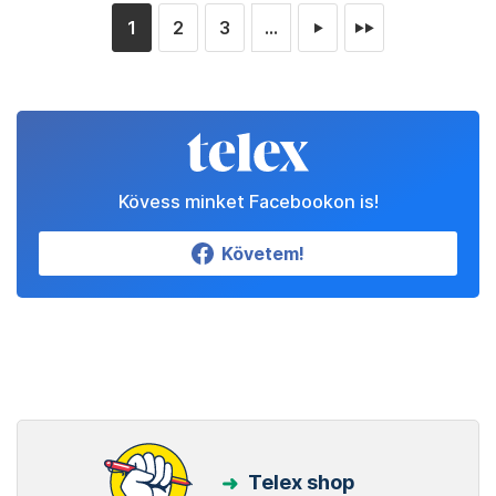
1
2
3
...
►
►►
Kövess minket Facebookon is!
Követem!
Telex shop