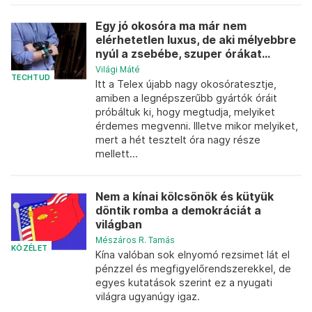
Egy jó okosóra ma már nem
elérhetetlen luxus, de aki mélyebbre
nyúl a zsebébe, szuper órákat...
Világi Máté
TECHTUD
Itt a Telex újabb nagy okosóratesztje,
amiben a legnépszerűbb gyártók óráit
próbáltuk ki, hogy megtudja, melyiket
érdemes megvenni. Illetve mikor melyiket,
mert a hét tesztelt óra nagy része
mellett...
Nem a kínai kölcsönök és kütyük
döntik romba a demokráciát a
világban
Mészáros R. Tamás
KÖZÉLET
Kína valóban sok elnyomó rezsimet lát el
pénzzel és megfigyelőrendszerekkel, de
egyes kutatások szerint ez a nyugati
világra ugyanúgy igaz.