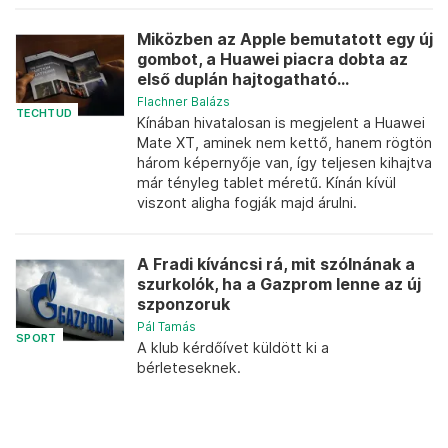
Miközben az Apple bemutatott egy új
gombot, a Huawei piacra dobta az
első duplán hajtogatható...
Flachner Balázs
TECHTUD
Kínában hivatalosan is megjelent a Huawei
Mate XT, aminek nem kettő, hanem rögtön
három képernyője van, így teljesen kihajtva
már tényleg tablet méretű. Kínán kívül
viszont aligha fogják majd árulni.
A Fradi kíváncsi rá, mit szólnának a
szurkolók, ha a Gazprom lenne az új
szponzoruk
Pál Tamás
SPORT
A klub kérdőívet küldött ki a
bérleteseknek.