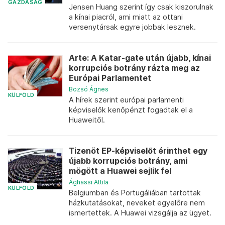
GAZDASÁG
Jensen Huang szerint így csak kiszorulnak
a kínai piacról, ami miatt az ottani
versenytársak egyre jobbak lesznek.
Arte: A Katar-gate után újabb, kínai
korrupciós botrány rázta meg az
Európai Parlamentet
Bozsó Ágnes
KÜLFÖLD
A hírek szerint európai parlamenti
képviselők kenőpénzt fogadtak el a
Huaweitől.
Tizenöt EP-képviselőt érinthet egy
újabb korrupciós botrány, ami
mögött a Huawei sejlik fel
Ághassi Attila
KÜLFÖLD
Belgiumban és Portugáliában tartottak
házkutatásokat, neveket egyelőre nem
ismertettek. A Huawei vizsgálja az ügyet.