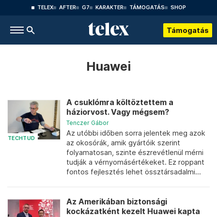
TELEX
AFTER
G7
KARAKTER
TÁMOGATÁS
SHOP
Támogatás
Huawei
A csuklómra költöztettem a
háziorvost. Vagy mégsem?
Tenczer Gábor
Az utóbbi időben sorra jelentek meg azok
TECHTUD
az okosórák, amik gyártóik szerint
folyamatosan, szinte észrevétlenül mérni
tudják a vérnyomásértékeket. Ez roppant
fontos fejlesztés lehet össztársadalmi...
Az Amerikában biztonsági
kockázatként kezelt Huawei kapta