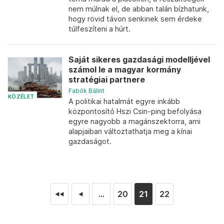
nem múlnak el, de abban talán bízhatunk,
hogy rövid távon senkinek sem érdeke
túlfeszíteni a húrt.
Saját sikeres gazdasági modelljével
számol le a magyar kormány
stratégiai partnere
Fabók Bálint
KÖZÉLET
A politikai hatalmát egyre inkább
központosító Hszi Csin-ping befolyása
egyre nagyobb a magánszektorra, ami
alapjaiban változtathatja meg a kínai
gazdaságot.
...
20
21
22
◄◄
◄