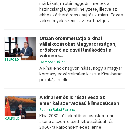
márkákat, miután aggódni mertek a
hszincsiangi ujgurok helyzete, illetve az
ehhez köthető rossz sajtójuk miatt. Egyes
vélemények szerint az eset azt jelzi,...
Orbán örömmel látja a kínai
vállalkozásokat Magyarországon,
erősítené az együttműködést a
vakcinák...
BELFÖLD
Dömötör Bálint
A kínai elnök nagyon hálás, hogy a magyar
kormány egyértelműen kitart a Kína-barát
politikája mellett.
A kínai elnök is részt vesz az
amerikai szervezésű klímacsúcson
Szalma Baksi Ferenc
Kína 2030-tól jelentősen csökkenteni
KÜLFÖLD
akarja a szén-dioxid-kibocsátását, és
2060-ra karbonsemleges lenne.