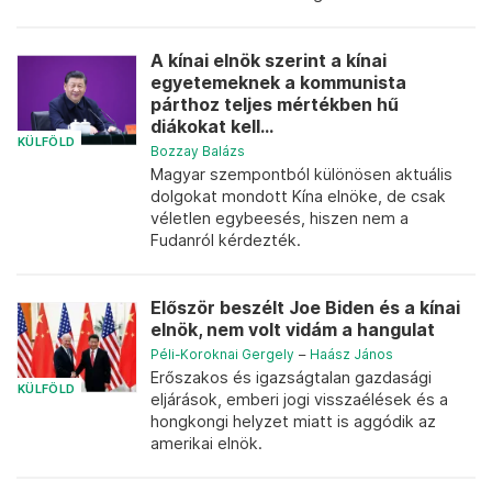
A kínai elnök szerint a kínai
egyetemeknek a kommunista
párthoz teljes mértékben hű
diákokat kell...
KÜLFÖLD
Bozzay Balázs
Magyar szempontból különösen aktuális
dolgokat mondott Kína elnöke, de csak
véletlen egybeesés, hiszen nem a
Fudanról kérdezték.
Először beszélt Joe Biden és a kínai
elnök, nem volt vidám a hangulat
Péli-Koroknai Gergely
–
Haász János
Erőszakos és igazságtalan gazdasági
KÜLFÖLD
eljárások, emberi jogi visszaélések és a
hongkongi helyzet miatt is aggódik az
amerikai elnök.