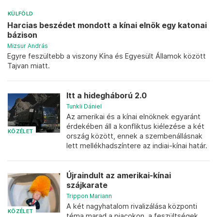
KÜLFÖLD
Harcias beszédet mondott a kínai elnök egy katonai
bázison
Mizsur András
Egyre feszültebb a viszony Kína és Egyesült Államok között
Tajvan miatt.
Itt a hidegháború 2.0
Tunkli Dániel
Az amerikai és a kínai elnöknek egyaránt
érdekében áll a konfliktus kiélezése a két
KÖZÉLET
ország között, ennek a szembenállásnak
lett mellékhadszíntere az indiai-kínai határ.
Újraindult az amerikai-kínai
szájkarate
Trippon Mariann
A két nagyhatalom rivalizálása központi
KÖZÉLET
téma marad a piacokon, a feszültségek