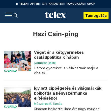
TELEX
AFTER
G7
KARAKTER
TÁMOGATÁS
SHOP
Támogatás
Hszi Csin-ping
Véget ér a kétgyermekes
családpolitika Kínában
Dömötör Bálint
Három gyereket is vállalhatnak majd a
KÜLFÖLD
kínaiak.
Így lett cipőégetés és világmárkák
bojkottja a kényszermunka
elítéléséből
Mészáros R. Tamás
KÜLFÖLD
Kínában bojkotthullám ért nagy nyugati