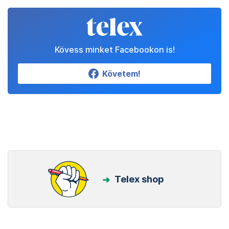
Kövess minket Facebookon is!
Követem!
Telex shop