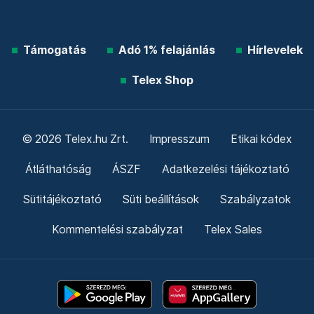
Támogatás
Adó 1% felajánlás
Hírlevelek
Telex Shop
© 2026 Telex.hu Zrt.
Impresszum
Etikai kódex
Átláthatóság
ÁSZF
Adatkezelési tájékoztató
Sütitájékoztató
Süti beállítások
Szabályzatok
Kommentelési szabályzat
Telex Sales