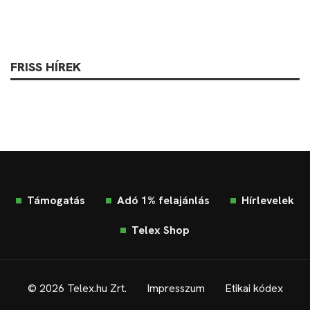
FRISS HÍREK
Támogatás
Adó 1% felajánlás
Hírlevelek
Telex Shop
© 2026 Telex.hu Zrt.
Impresszum
Etikai kódex