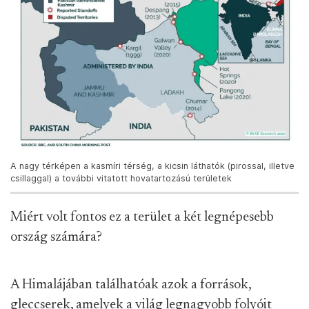
A nagy térképen a kasmíri térség, a kicsin láthatók (pirossal, illetve
csillaggal) a további vitatott hovatartozású területek
Miért volt fontos ez a terület a két legnépesebb
ország számára?
A Himalájában találhatóak azok a források,
gleccserek, amelyek a világ legnagyobb folyóit