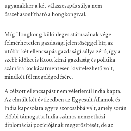
ugyanakkor a két válaszcsapás súlya nem
összehasonlítható a hongkongival.
Míg Hongkong különleges státuszának vége
felmérhetetlen gazdasági jelentőséggel bír, az
utóbbi két ellencsapás gazdasági súlya zéró, így a
szebb időket is látott kínai gazdaság és politika
számára kockázatmentesen kivitelezhető volt,
mindkét fél megelégedésére.
A célzott ellencsapást nem véletlenül India kapta.
Az elmúlt két évtizedben az Egyesült Államok és
India kapcsolata egyre szorosabbá vált, amely során
előbbi támogatta India számos nemzetközi
diplomáciai pozíciójának megerősítését, de az