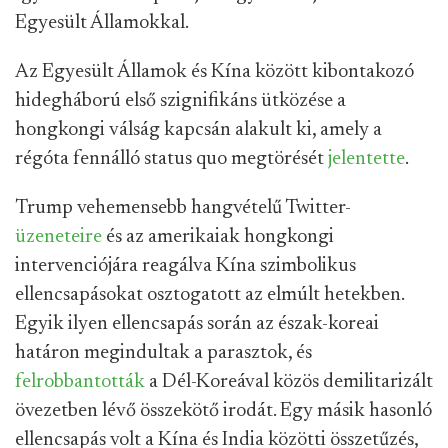
Egyesült Államokkal.
Az Egyesült Államok és Kína között kibontakozó
hidegháború első szignifikáns ütközése a
hongkongi válság kapcsán alakult ki, amely a
régóta fennálló status quo megtörését
jelentette
.
Trump vehemensebb hangvételű Twitter-
üzeneteire
és az amerikaiak hongkongi
intervenciójára reagálva Kína szimbolikus
ellencsapásokat osztogatott az elmúlt hetekben.
Egyik ilyen ellencsapás során az észak-koreai
határon megindultak a parasztok, és
felrobbantották
a Dél-Koreával közös demilitarizált
övezetben lévő összekötő irodát. Egy másik hasonló
ellencsapás volt a Kína és India közötti összetűzés,