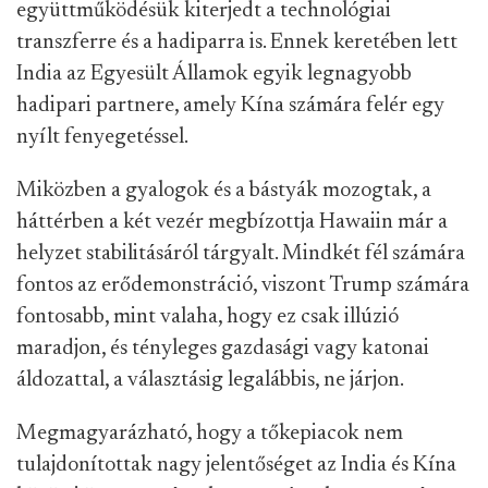
együttműködésük kiterjedt a technológiai
transzferre és a hadiparra is. Ennek keretében lett
India az Egyesült Államok egyik legnagyobb
hadipari partnere, amely Kína számára felér egy
nyílt fenyegetéssel.
Miközben a gyalogok és a bástyák mozogtak, a
háttérben a két vezér megbízottja Hawaiin már a
helyzet stabilitásáról tárgyalt. Mindkét fél számára
fontos az erődemonstráció, viszont Trump számára
fontosabb, mint valaha, hogy ez csak illúzió
maradjon, és tényleges gazdasági vagy katonai
áldozattal, a választásig legalábbis, ne járjon.
Megmagyarázható, hogy a tőkepiacok nem
tulajdonítottak nagy jelentőséget az India és Kína