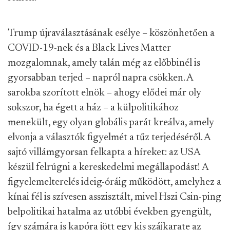
Trump újraválasztásának esélye – köszönhetően a
COVID-19-nek és a Black Lives Matter
mozgalomnak, amely talán még az előbbinél is
gyorsabban terjed – napról napra csökken. A
sarokba szorított elnök – ahogy elődei már oly
sokszor, ha égett a ház – a külpolitikához
menekült, egy olyan globális parát kreálva, amely
elvonja a választók figyelmét a tűz terjedéséről. A
sajtó villámgyorsan felkapta a híreket: az USA
készül felrúgni a kereskedelmi megállapodást! A
figyelemelterelés ideig-óráig működött, amelyhez a
kínai fél is szívesen asszisztált, mivel Hszi Csin-ping
belpolitikai hatalma az utóbbi években gyengült,
így számára is kapóra jött egy kis szájkarate az