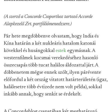
(A szerző a Concorde Csoporthoz tartozó Accorde
Alapkezelő Zrt. portfóliómenedzsere.)
Pár hete megdöbbenve olvastam, hogy India és
Kína határán a két nukleáris hatalom katonái
kövekkel és husángokkal
estek
egymásnak. A
westernfilmek kocsmai verekedéséhez hasonló
összecsapás több tucat halálos áldozattal járt. A
döbbenetem mégse ennek szólt, ilyen párévente
előfordul a két ország vitatott határterületén (igaz,
halálesetre több évtizede nem volt példa), sokkal
inkább annak, hogy senkit se érdekelt.
A Concordeblog csapatában két meghatározó