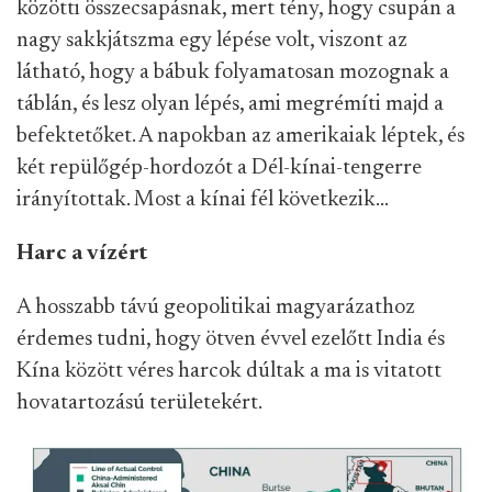
közötti összecsapásnak, mert tény, hogy csupán a
nagy sakkjátszma egy lépése volt, viszont az
látható, hogy a bábuk folyamatosan mozognak a
táblán, és lesz olyan lépés, ami megrémíti majd a
befektetőket. A napokban az amerikaiak léptek, és
két repülőgép-hordozót a Dél-kínai-tengerre
irányítottak. Most a kínai fél következik…
Harc a vízért
A hosszabb távú geopolitikai magyarázathoz
érdemes tudni, hogy ötven évvel ezelőtt India és
Kína között véres harcok dúltak a ma is vitatott
hovatartozású területekért.