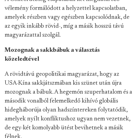
vélemény formálódott a helyzettel kapcsolatban,
amelyek részben vagy egészben kapcsolódnak, de
az egyik inkább rövid-, míg a másik hosszú távú
magyarázattal szolgál.
Mozognak a sakkbábuk a választás
közeledtével
A rövidtávú geopolitikai magyarázat, hogy az
USA-Kína sakkjátszmában kis szünet után újra
mozognak a bábuk. A hegemón szuperhatalom és a
második vonalból felemelkedő kihívó globális
hidegháborúja olyan hadszíntereken folytatódik,
amelyek nyílt konfliktushoz ugyan nem vezetnek,
de egy-két komolyabb ütést bevihetnek a másik
félnek.