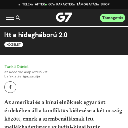
TELEX
AFTER
G7
KARAKTER
TÁMOGATÁS
SHOP
Támogatás
Itt a hidegháború 2.0
KÖZÉLET
Tunkli Dániel
az Accorde Alapkezelő Zrt.
befektetési igazgatója
Az amerikai és a kínai elnöknek egyaránt
érdekében áll a konfliktus kiélezése a két ország
között, ennek a szembenállásnak lett
mellékhadszíntere az indiai-kínai határ.