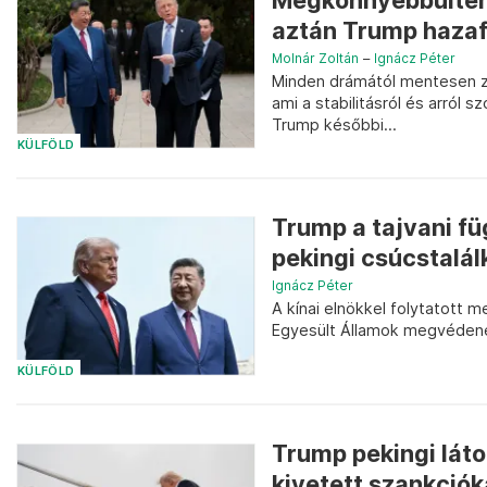
Megkönnyebbülten n
aztán Trump hazaf
Molnár Zoltán
–
Ignácz Péter
Minden drámától mentesen zaj
ami a stabilitásról és arról 
Trump későbbi...
KÜLFÖLD
Trump a tajvani füg
pekingi csúcstalál
Ignácz Péter
A kínai elnökkel folytatott
Egyesült Államok megvédené
KÜLFÖLD
Trump pekingi lát
kivetett szankcióka