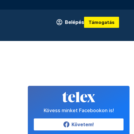
Belépés
Támogatás
Kövess minket Facebookon is!
Követem!