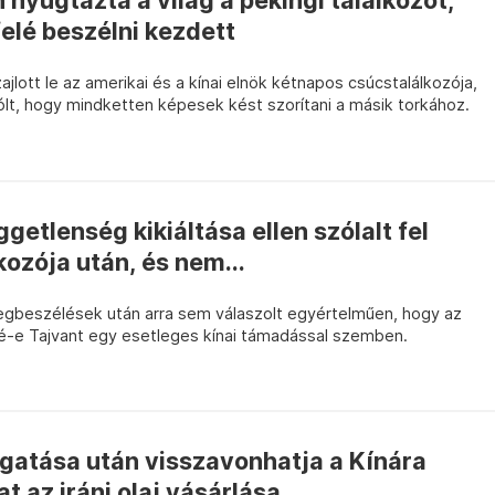
yugtázta a világ a pekingi találkozót,
elé beszélni kezdett
lott le az amerikai és a kínai elnök kétnapos csúcstalálkozója,
szólt, hogy mindketten képesek kést szorítani a másik torkához.
getlenség kikiáltása ellen szólalt fel
kozója után, és nem...
 megbeszélések után arra sem válaszolt egyértelműen, hogy az
-e Tajvant egy esetleges kínai támadással szemben.
ogatása után visszavonhatja a Kínára
t az iráni olaj vásárlása...