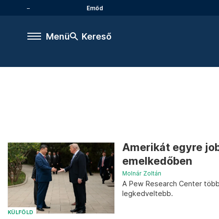
Emőd
Menü
Kereső
Amerikát egyre job
emelkedőben
Molnár Zoltán
A Pew Research Center több 
legkedveltebb.
KÜLFÖLD