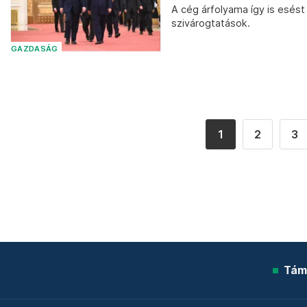
A cég árfolyama így is esést 
szivárogtatások.
GAZDASÁG
1
2
3
Tám