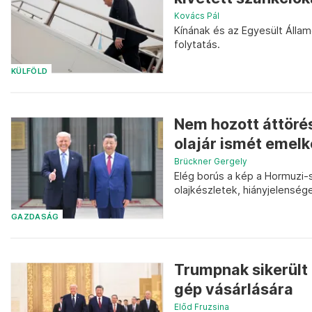
Kovács Pál
Kínának és az Egyesült Állam
folytatás.
KÜLFÖLD
Nem hozott áttörés
olajár ismét emelk
Brückner Gergely
Elég borús a kép a Hormuzi-
olajkészletek, hiányjelensége
GAZDASÁG
Trumpnak sikerült 
gép vásárlására
Előd Fruzsina