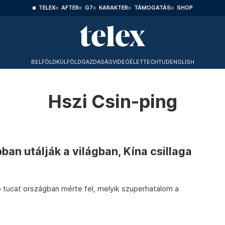
TELEX
AFTER
G7
KARAKTER
TÁMOGATÁS
SHOP
BELFÖLD
KÜLFÖLD
GAZDASÁG
VIDEÓ
ÉLET
TECHTUD
ENGLISH
Hszi Csin-ping
ban utálják a világban, Kína csillaga
tucat országban mérte fel, melyik szuperhatalom a