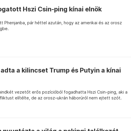
gatott Hszi Csin-ping kínai elnök
tt Phenjanba, pár héttel azután, hogy az amerikai és az orosz
ngbe.
dta a kilincset Trump és Putyin a kínai
ndkét vezetőt erős pozícióból fogadhatta Hszi Csin-ping, aki a
fliktust elítélte, de az orosz–ukrán háborúról nem ejtett szót.