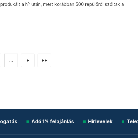
produkált a hír után, mert korábban 500 repülőről szóltak a
...
►
►►
ogatás
Adó 1% felajánlás
Hírlevelek
Tele