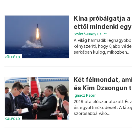
Kína próbálgatja 
ettől mindenki egy
Szántó-Nagy Bálint
A világ harmadik legnagyobb 
kényszeríti, hogy újabb véd
sarkában kullog, miközben...
KÜLFÖLD
Két félmondat, amir
és Kim Dzsongun t
Ignácz Péter
2019 óta először utazott És
és együttműködését. A látog
szorosabbá váló...
KÜLFÖLD