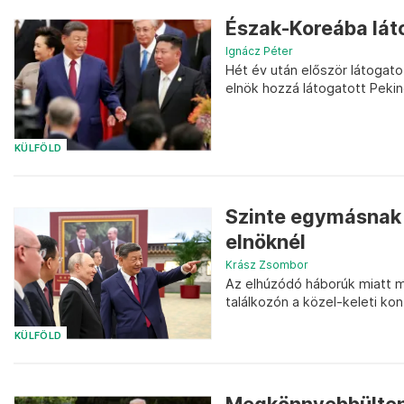
Észak-Koreába láto
Ignácz Péter
Hét év után először látogato
elnök hozzá látogatott Peki
KÜLFÖLD
Szinte egymásnak a
elnöknél
Krász Zsombor
Az elhúzódó háborúk miatt mi
találkozón a közel-keleti kon
KÜLFÖLD