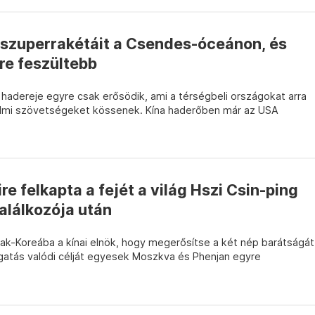
a szuperrakétáit a Csendes-óceánon, és
re feszültebb
hadereje egyre csak erősödik, ami a térségbeli országokat arra
elmi szövetségeket kössenek. Kína haderőben már az USA
e felkapta a fejét a világ Hszi Csin-ping
alálkozója után
zak-Koreába a kínai elnök, hogy megerősítse a két nép barátságát
atás valódi célját egyesek Moszkva és Phenjan egyre