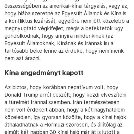
összességében az amerikai–kínai tárgyalás, vagy az,
hogy hiába szeretné az Egyesült Államok és Kína is
a konfliktus lezárását, egyelőre nem jött közelebb a
megnyugtató végkifejlet, mégis a befektetők úgy
gondolkodnak, hogy annyira mindenkinek (az
Egyesült Államoknak, Kínának és Iránnak is) a
tartósabb béke lenne az érdeke, hogy nem merik
nem azt árazni.
Kína engedményt kapott
Az biztos, hogy korábban negatívum volt, hogy
Donald Trump arról beszélt, hogy kezdi elveszíteni
a türelmét Iránnal szemben. Irán természetesen
nem volt érdekelt abban, hogy a két nagyhatalom
közeledjen, így gyorsan közölte, hogy a kínai hajók
áthaladhatnak a Hormuzi-szoroson, és állítólag az
elmúlt két napban 30 kínai hajó már át is jutott a