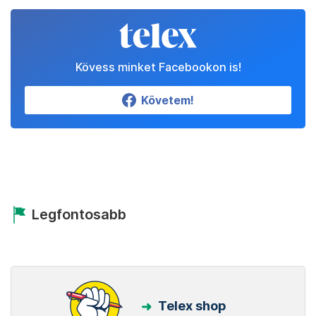
Kövess minket Facebookon is!
Követem!
Legfontosabb
Telex shop