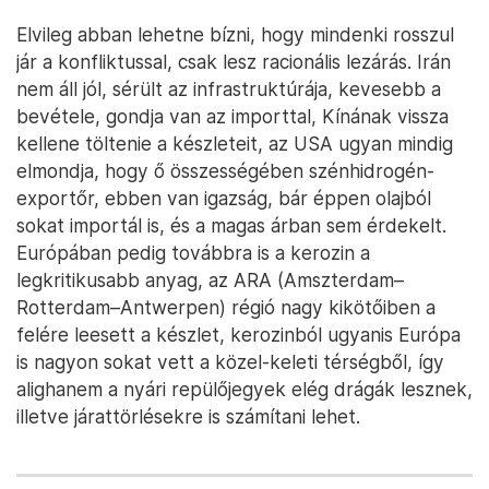
Elvileg abban lehetne bízni, hogy mindenki rosszul
jár a konfliktussal, csak lesz racionális lezárás. Irán
nem áll jól, sérült az infrastruktúrája, kevesebb a
bevétele, gondja van az importtal, Kínának vissza
kellene töltenie a készleteit, az USA ugyan mindig
elmondja, hogy ő összességében szénhidrogén-
exportőr, ebben van igazság, bár éppen olajból
sokat importál is, és a magas árban sem érdekelt.
Európában pedig továbbra is a kerozin a
legkritikusabb anyag, az ARA (Amszterdam–
Rotterdam–Antwerpen) régió nagy kikötőiben a
felére leesett a készlet, kerozinból ugyanis Európa
is nagyon sokat vett a közel-keleti térségből, így
alighanem a nyári repülőjegyek elég drágák lesznek,
illetve járattörlésekre is számítani lehet.