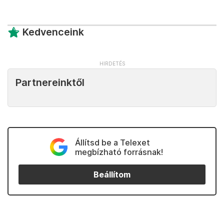
Kedvenceink
Partnereinktől
Állítsd be a Telexet
megbízható forrásnak!
Beállítom