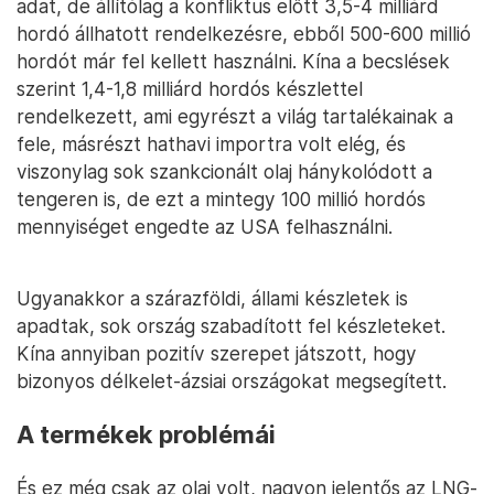
adat, de állítólag a konfliktus előtt 3,5-4 milliárd
hordó állhatott rendelkezésre, ebből 500-600 millió
hordót már fel kellett használni. Kína a becslések
szerint 1,4-1,8 milliárd hordós készlettel
rendelkezett, ami egyrészt a világ tartalékainak a
fele, másrészt hathavi importra volt elég, és
viszonylag sok szankcionált olaj hánykolódott a
tengeren is, de ezt a mintegy 100 millió hordós
mennyiséget engedte az USA felhasználni.
Ugyanakkor a szárazföldi, állami készletek is
apadtak, sok ország szabadított fel készleteket.
Kína annyiban pozitív szerepet játszott, hogy
bizonyos délkelet-ázsiai országokat megsegített.
A termékek problémái
És ez még csak az olaj volt, nagyon jelentős az LNG-