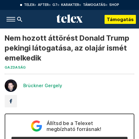
TELEX
AFTER
G7
KARAKTER
TÁMOGATÁS
SHOP
Támogatás
Nem hozott áttörést Donald Trump
pekingi látogatása, az olajár ismét
emelkedik
GAZDASÁG
Brückner Gergely
Állítsd be a Telexet
megbízható forrásnak!