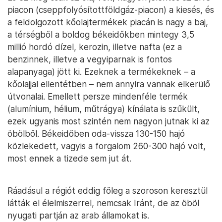
piacon (cseppfolyósítottföldgáz-piacon) a kiesés, és
a feldolgozott kőolajtermékek piacán is nagy a baj,
a térségből a boldog békeidőkben mintegy 3,5
millió hordó dízel, kerozin, illetve nafta (ez a
benzinnek, illetve a vegyiparnak is fontos
alapanyaga) jött ki. Ezeknek a termékeknek – a
kőolajjal ellentétben – nem annyira vannak elkerülő
útvonalai. Emellett persze mindenféle termék
(alumínium, hélium, műtrágya) kínálata is szűkült,
ezek ugyanis most szintén nem nagyon jutnak ki az
öbölből. Békeidőben oda-vissza 130-150 hajó
közlekedett, vagyis a forgalom 260-300 hajó volt,
most ennek a tizede sem jut át.
Ráadásul a régiót eddig főleg a szoroson keresztül
látták el élelmiszerrel, nemcsak Iránt, de az öböl
nyugati partján az arab államokat is.