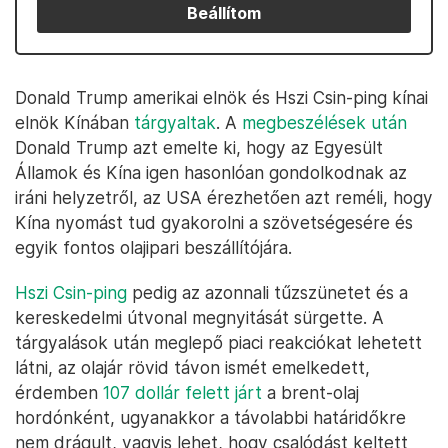
Beállítom
Donald Trump amerikai elnök és Hszi Csin-ping kínai
elnök Kínában
tárgyaltak
. A
megbeszélések után
Donald Trump azt emelte ki, hogy az Egyesült
Államok és Kína igen hasonlóan gondolkodnak az
iráni helyzetről, az USA érezhetően azt reméli, hogy
Kína nyomást tud gyakorolni a szövetségesére és
egyik fontos olajipari beszállítójára.
Hszi Csin-ping
pedig az azonnali tűzszünetet és a
kereskedelmi útvonal megnyitását sürgette. A
tárgyalások után meglepő piaci reakciókat lehetett
látni, az olajár rövid távon ismét emelkedett,
érdemben
107 dollár felett járt
a brent-olaj
hordónként, ugyanakkor a távolabbi határidőkre
nem drágult, vagyis lehet, hogy csalódást keltett