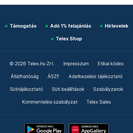
Támogatás
Adó 1% felajánlás
Hírlevelek
Telex Shop
© 2026 Telex.hu Zrt.
Impresszum
Etikai kódex
Átláthatóság
ÁSZF
Adatkezelési tájékoztató
Sütitájékoztató
Süti beállítások
Szabályzatok
Kommentelési szabályzat
Telex Sales