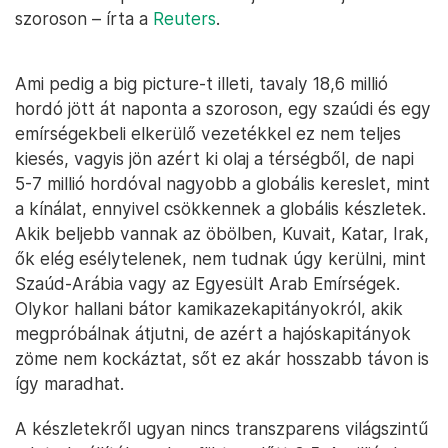
szoroson – írta a
Reuters
.
Ami pedig a big picture-t illeti, tavaly 18,6 millió
hordó jött át naponta a szoroson, egy szaúdi és egy
emírségekbeli elkerülő vezetékkel ez nem teljes
kiesés, vagyis jön azért ki olaj a térségből, de napi
5-7 millió hordóval nagyobb a globális kereslet, mint
a kínálat, ennyivel csökkennek a globális készletek.
Akik beljebb vannak az öbölben, Kuvait, Katar, Irak,
ők elég esélytelenek, nem tudnak úgy kerülni, mint
Szaúd-Arábia vagy az Egyesült Arab Emírségek.
Olykor hallani bátor kamikazekapitányokról, akik
megpróbálnak átjutni, de azért a hajóskapitányok
zöme nem kockáztat, sőt ez akár hosszabb távon is
így maradhat.
A készletekről ugyan nincs transzparens világszintű