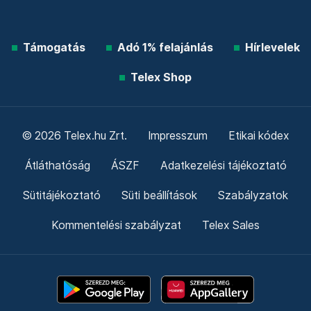
Támogatás
Adó 1% felajánlás
Hírlevelek
Telex Shop
© 2026 Telex.hu Zrt.
Impresszum
Etikai kódex
Átláthatóság
ÁSZF
Adatkezelési tájékoztató
Sütitájékoztató
Süti beállítások
Szabályzatok
Kommentelési szabályzat
Telex Sales