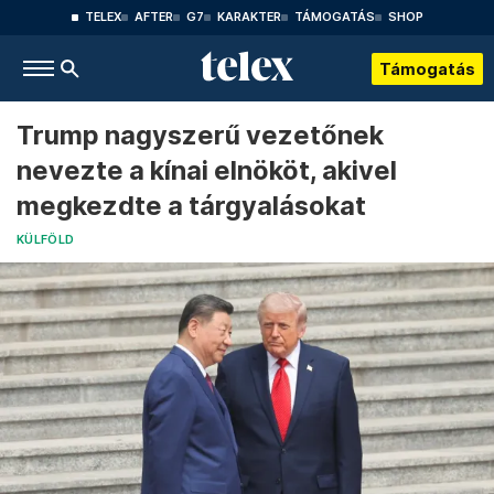
TELEX
AFTER
G7
KARAKTER
TÁMOGATÁS
SHOP
Támogatás
Trump nagyszerű vezetőnek
nevezte a kínai elnököt, akivel
megkezdte a tárgyalásokat
KÜLFÖLD