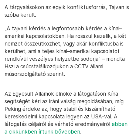
A tárgyalásokon az egyik konfliktusforrás, Tajvan is
szóba került.
„A tajvani kérdés a legfontosabb kérdés a kínai–
amerikai kapcsolatokban. Ha rosszul kezelik, a két
nemzet összeütközhet, vagy akár konfliktusba is
kerülhet, ami a teljes kínai–amerikai kapcsolatot
rendkívül veszélyes helyzetbe sodorja” – mondta
Hszi a csúcstalálkozójukon a CCTV állami
műsorszolgáltató szerint.
Az Egyesült Államok elnöke a látogatáson Kína
segítségét kéri az iráni válság megoldásában, míg
Peking érdeke az, hogy stabil és kiszámítható
kereskedelmi kapcsolata legyen az USA-val. A
látogatás céljairól és várható eredményeiről
ebben
a cikkünkben írtunk bővebben
.