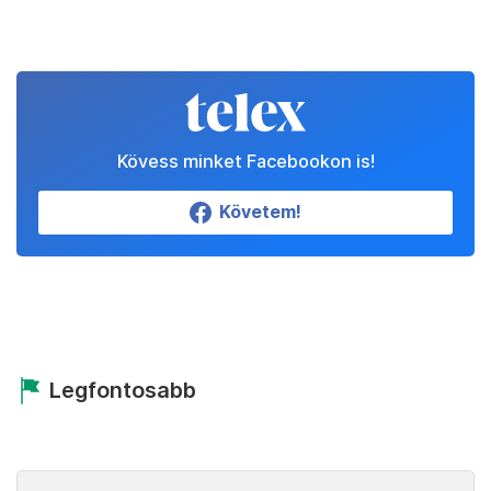
Kövess minket Facebookon is!
Követem!
Legfontosabb