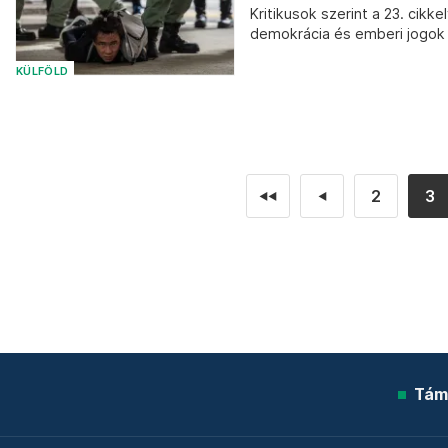
Kritikusok szerint a 23. cikk
demokrácia és emberi jogok
KÜLFÖLD
2
3
◄◄
◄
Tám