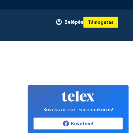
Belépés
Támogatás
Kövess minket Facebookon is!
Követem!