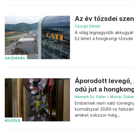
Az év tőzsdei sze
Csurgó Dénes
A világ legnagyobb akkugyár
Ez lehet a hongkongi tőzsde
GAZDASÁG
Áporodott levegő,
odú jut a hongkon
Németh Sz. Péter
–
Molnár Zoltán
Embernek nem való tömegnyo
kormányzat 2049-re felszámo
amiket sokszor még...
KÜLFÖLD