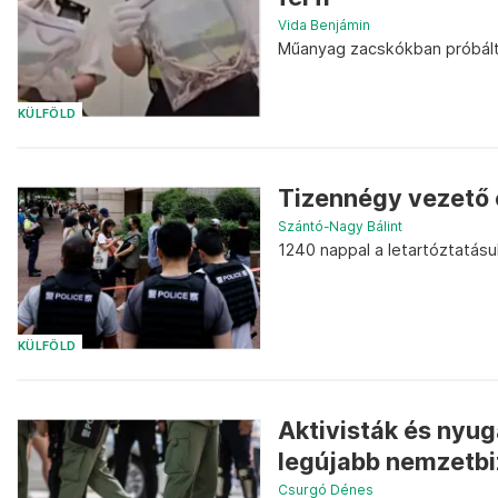
Vida Benjámin
Műanyag zacskókban próbálta 
KÜLFÖLD
Tizennégy vezető e
Szántó-Nagy Bálint
1240 nappal a letartóztatásu
KÜLFÖLD
Aktivisták és nyu
legújabb nemzetbi
Csurgó Dénes