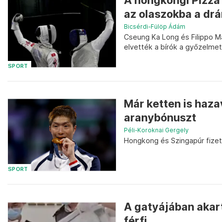
A hongkongi Pizza 
az olaszokba a dr
Bicsérdi-Fülöp Ádám
Cseung Ka Long és Filippo Ma
elvették a bírók a győzelmet
SPORT
Már ketten is hazav
aranybónuszt
Péli-Koroknai Gergely
Hongkong és Szingapúr fizet
SPORT
A gatyájában akar
férfi