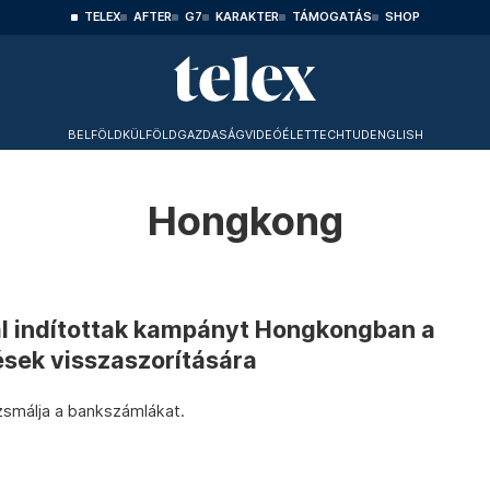
TELEX
AFTER
G7
KARAKTER
TÁMOGATÁS
SHOP
BELFÖLD
KÜLFÖLD
GAZDASÁG
VIDEÓ
ÉLET
TECHTUD
ENGLISH
Hongkong
l indítottak kampányt Hongkongban a
ések visszaszorítására
smálja a bankszámlákat.