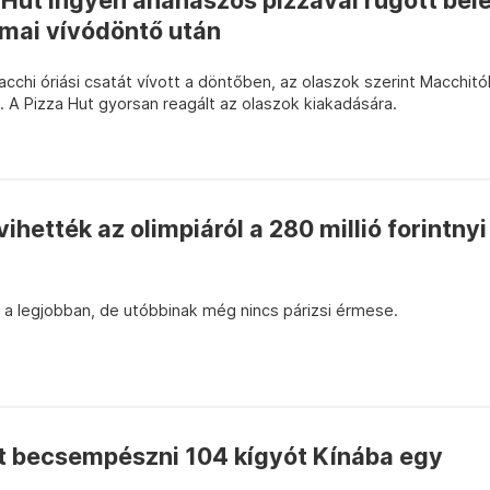
Hut ingyen ananászos pizzával rúgott bel
ámai vívódöntő után
cchi óriási csatát vívott a döntőben, az olaszok szerint Macchitó
. A Pizza Hut gyorsan reagált az olaszok kiakadására.
ihették az olimpiáról a 280 millió forintnyi
 a legjobban, de utóbbinak még nincs párizsi érmese.
t becsempészni 104 kígyót Kínába egy