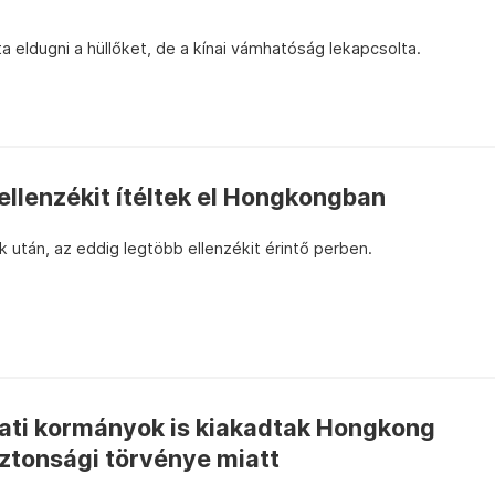
eldugni a hüllőket, de a kínai vámhatóság lekapcsolta.
llenzékit ítéltek el Hongkongban
k után, az eddig legtöbb ellenzékit érintő perben.
gati kormányok is kiakadtak Hongkong
ztonsági törvénye miatt