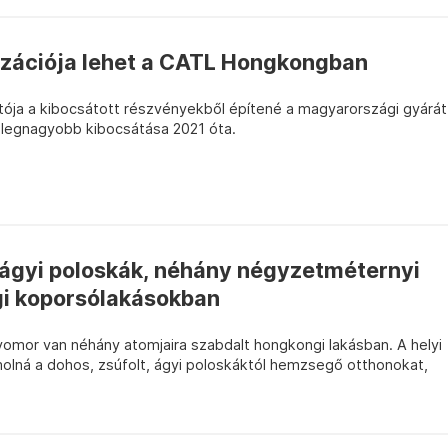
nzációja lehet a CATL Hongkongban
tója a kibocsátott részvényekből építené a magyarországi gyárát
 legnagyobb kibocsátása 2021 óta.
 ágyi poloskák, néhány négyzetméternyi
gi koporsólakásokban
mor van néhány atomjaira szabdalt hongkongi lakásban. A helyi
lná a dohos, zsúfolt, ágyi poloskáktól hemzsegő otthonokat,