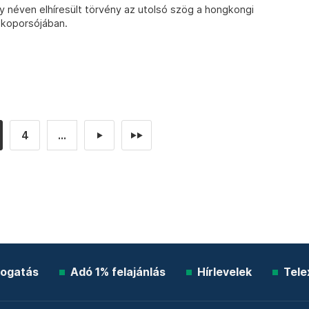
ely néven elhíresült törvény az utolsó szög a hongkongi
 koporsójában.
4
...
►
►►
ogatás
Adó 1% felajánlás
Hírlevelek
Tele