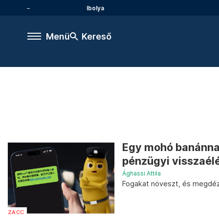
Ibolya
Menü
Kereső
Egy mohó banánna
pénzügyi visszaél
Ághassi Attila
Fogakat növeszt, és megdéz
ZACC