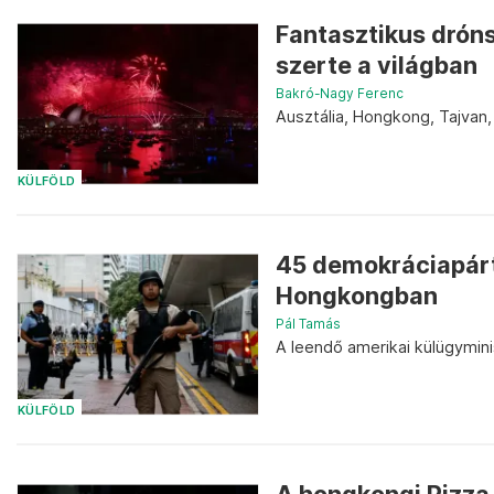
Fantasztikus dróns
szerte a világban
Bakró-Nagy Ferenc
Ausztália, Hongkong, Tajvan, 
KÜLFÖLD
45 demokráciapárti
Hongkongban
Pál Tamás
A leendő amerikai külügyminis
KÜLFÖLD