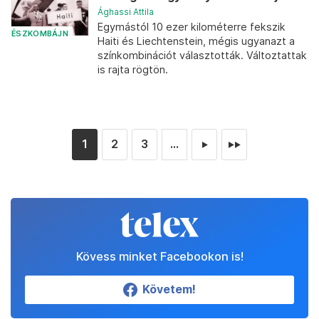
Ághassi Attila
Egymástól 10 ezer kilométerre fekszik
ÉSZKOMBÁJN
Haiti és Liechtenstein, mégis ugyanazt a
színkombinációt választották. Változtattak
is rajta rögtön.
1
2
3
...
►
►►
Kövess minket Facebookon is!
Követem!