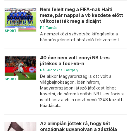
Nem felelt meg a FIFA-nak Haiti
meze, pár nappal a vb kezdete előtt
változtatták meg a dizájnt
Pál Tamás
SPORT
A nemzetközi szövetség kifogásolta a
háborús jelenetet ábrázoló felszerelést.
40 éve nem volt ennyi NB I.-es
játékos a foci-vb-n
Péli-Koroknai Gergely
De akkor Magyarország is ott volt a
SPORT
világbajnokságon. Idén három,
Magyarországon játszó játékost lehet
követni, de három korábbi NB I.-es focista
is ott lesz a vb-n részt vevő 1248 között.
Ráadásul...
Az olimpián jöttek rá, hogy két
országnak ugyanolyan a zászlója