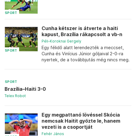
SPORT
Cunha kétszer is átverte a haiti
kapust, Brazília rákapcsolt a vb-n
Péli-Koroknai Gergely
Egy félidő alatt lerendezték a meccset,
SPORT
Cunha és Vinícius Júnior góljaival 2-0-ra
nyertek, de a továbbjutás még nincs meg.
SPORT
Brazília–Haiti 3-0
Telex Robot
Egy megpattanó lövéssel Skócia
nemcsak Haitit győzte le, hanem
vezeti is a csoportját
Fehér János