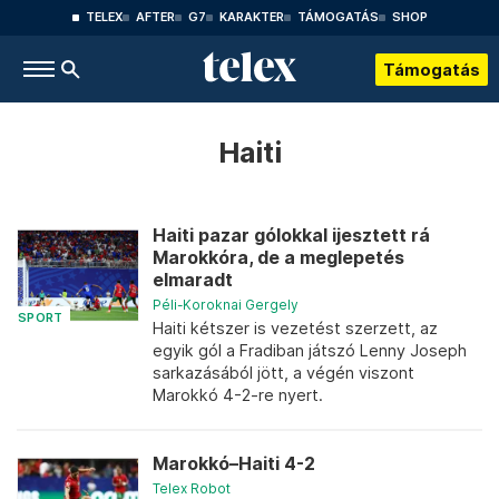
TELEX
AFTER
G7
KARAKTER
TÁMOGATÁS
SHOP
Támogatás
Haiti
Haiti pazar gólokkal ijesztett rá
Marokkóra, de a meglepetés
elmaradt
Péli-Koroknai Gergely
SPORT
Haiti kétszer is vezetést szerzett, az
egyik gól a Fradiban játszó Lenny Joseph
sarkazásából jött, a végén viszont
Marokkó 4-2-re nyert.
Marokkó–Haiti 4-2
Telex Robot