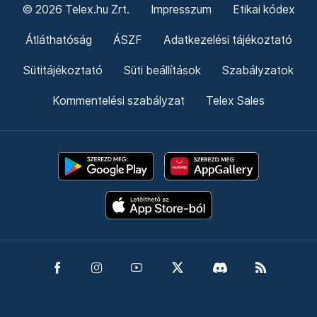
© 2026 Telex.hu Zrt.
Impresszum
Etikai kódex
Átláthatóság
ÁSZF
Adatkezelési tájékoztató
Sütitájékoztató
Süti beállítások
Szabályzatok
Kommentelési szabályzat
Telex Sales