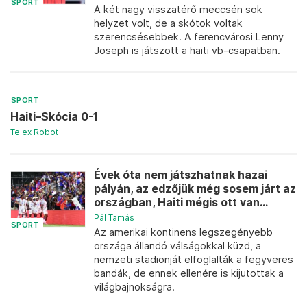
SPORT
A két nagy visszatérő meccsén sok
helyzet volt, de a skótok voltak
szerencsésebbek. A ferencvárosi Lenny
Joseph is játszott a haiti vb-csapatban.
SPORT
Haiti–Skócia 0-1
Telex Robot
Évek óta nem játszhatnak hazai
pályán, az edzőjük még sosem járt az
országban, Haiti mégis ott van...
Pál Tamás
SPORT
Az amerikai kontinens legszegényebb
országa állandó válságokkal küzd, a
nemzeti stadionját elfoglalták a fegyveres
bandák, de ennek ellenére is kijutottak a
világbajnokságra.