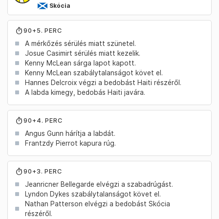
Skócia
90+5. PERC
A mérkőzés sérülés miatt szünetel.
Josue Casimirt sérülés miatt kezelik.
Kenny McLean sárga lapot kapott.
Kenny McLean szabálytalanságot követ el.
Hannes Delcroix végzi a bedobást Haiti részéről.
A labda kimegy, bedobás Haiti javára.
90+4. PERC
Angus Gunn hárítja a labdát.
Frantzdy Pierrot kapura rúg.
90+3. PERC
Jeanricner Bellegarde elvégzi a szabadrúgást.
Lyndon Dykes szabálytalanságot követ el.
Nathan Patterson elvégzi a bedobást Skócia
részéről.