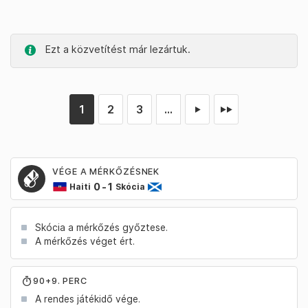
Ezt a közvetítést már lezártuk.
1
2
3
...
►
►►
VÉGE A MÉRKŐZÉSNEK
0
-
1
Haiti
Skócia
Skócia a mérkőzés győztese.
A mérkőzés véget ért.
90+9. PERC
A rendes játékidő vége.