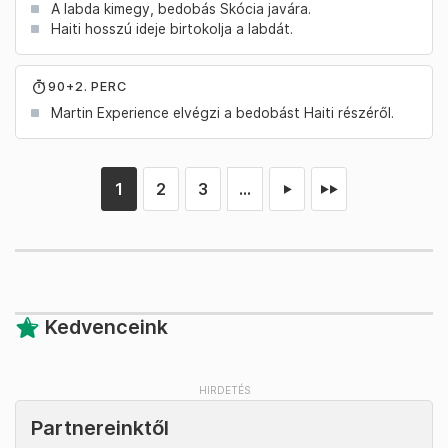
A labda kimegy, bedobás Skócia javára.
Haiti hosszú ideje birtokolja a labdát.
90+2. PERC
Martin Experience elvégzi a bedobást Haiti részéről.
1
2
3
...
►
►►
Kedvenceink
Partnereinktől