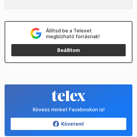
Állítsd be a Telexet
megbízható forrásnak!
Beállítom
Kövess minket Facebookon is!
Követem!