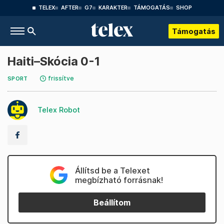
TELEX
AFTER
G7
KARAKTER
TÁMOGATÁS
SHOP
Támogatás
Haiti–Skócia 0-1
frissítve
SPORT
Telex Robot
Állítsd be a Telexet
megbízható forrásnak!
Beállítom