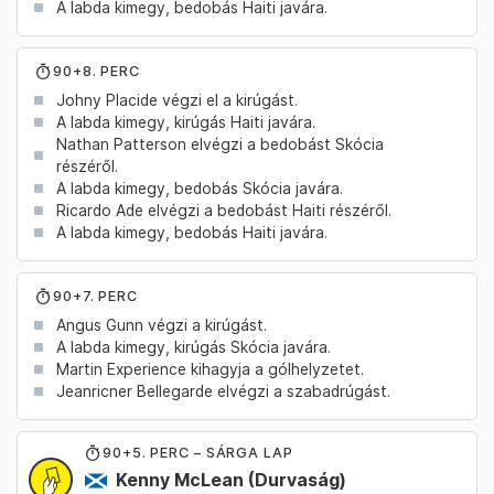
A labda kimegy, bedobás Haiti javára.
90+8. PERC
Johny Placide végzi el a kirúgást.
A labda kimegy, kirúgás Haiti javára.
Nathan Patterson elvégzi a bedobást Skócia
részéről.
A labda kimegy, bedobás Skócia javára.
Ricardo Ade elvégzi a bedobást Haiti részéről.
A labda kimegy, bedobás Haiti javára.
90+7. PERC
Angus Gunn végzi a kirúgást.
A labda kimegy, kirúgás Skócia javára.
Martin Experience kihagyja a gólhelyzetet.
Jeanricner Bellegarde elvégzi a szabadrúgást.
90
+5
. PERC – SÁRGA LAP
Kenny McLean
(Durvaság)