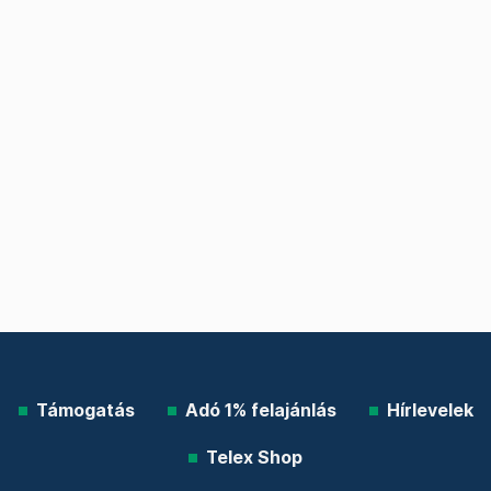
Támogatás
Adó 1% felajánlás
Hírlevelek
Telex Shop