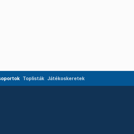
soportok
Toplisták
Játékoskeretek