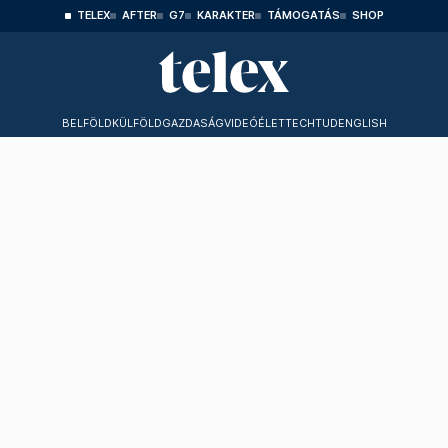
TELEX
AFTER
G7
KARAKTER
TÁMOGATÁS
SHOP
BELFÖLD
KÜLFÖLD
GAZDASÁG
VIDEÓ
ÉLET
TECHTUD
ENGLISH