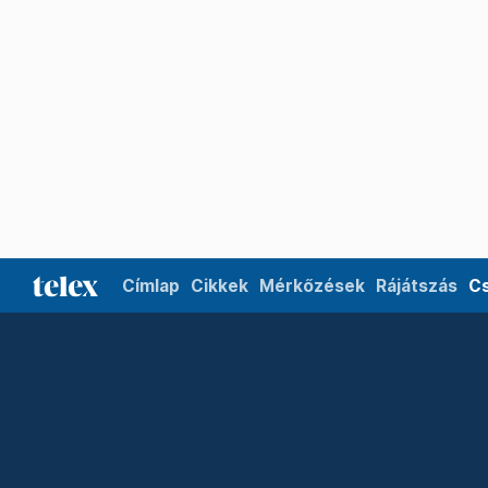
Címlap
Cikkek
Mérkőzések
Rájátszás
C