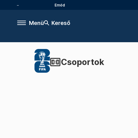
Emőd
Menü
Kereső
Csoportok