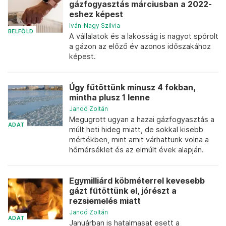
gázfogyasztás márciusban a 2022-
eshez képest
Iván-Nagy Szilvia
BELFÖLD
A vállalatok és a lakosság is nagyot spórolt
a gázon az előző év azonos időszakához
képest.
Úgy fűtöttünk mínusz 4 fokban,
mintha plusz 1 lenne
Jandó Zoltán
Megugrott ugyan a hazai gázfogyasztás a
ADAT
múlt heti hideg miatt, de sokkal kisebb
mértékben, mint amit várhattunk volna a
hőmérséklet és az elmúlt évek alapján.
Egymilliárd köbméterrel kevesebb
gázt fűtöttünk el, jórészt a
rezsiemelés miatt
Jandó Zoltán
ADAT
Januárban is hatalmasat esett a