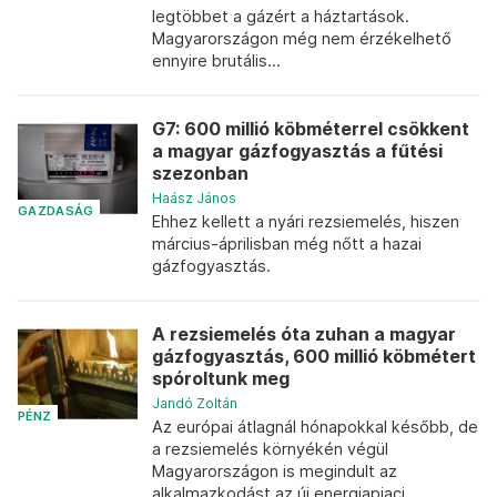
legtöbbet a gázért a háztartások.
Magyarországon még nem érzékelhető
ennyire brutális...
G7: 600 millió köbméterrel csökkent
a magyar gázfogyasztás a fűtési
szezonban
Haász János
GAZDASÁG
Ehhez kellett a nyári rezsiemelés, hiszen
március-áprilisban még nőtt a hazai
gázfogyasztás.
A rezsiemelés óta zuhan a magyar
gázfogyasztás, 600 millió köbmétert
spóroltunk meg
Jandó Zoltán
PÉNZ
Az európai átlagnál hónapokkal később, de
a rezsiemelés környékén végül
Magyarországon is megindult az
alkalmazkodást az új energiapiaci