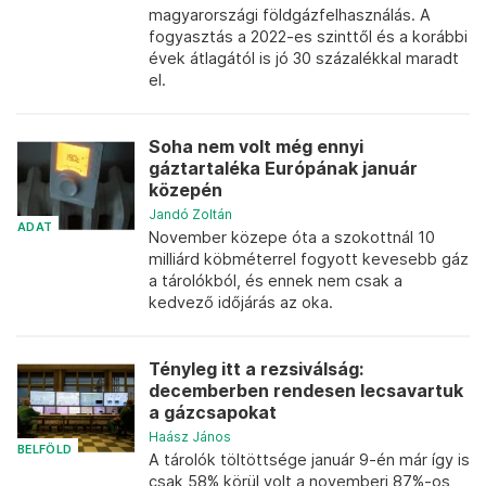
magyarországi földgázfelhasználás. A
fogyasztás a 2022-es szinttől és a korábbi
évek átlagától is jó 30 százalékkal maradt
el.
Soha nem volt még ennyi
gáztartaléka Európának január
közepén
Jandó Zoltán
ADAT
November közepe óta a szokottnál 10
milliárd köbméterrel fogyott kevesebb gáz
a tárolókból, és ennek nem csak a
kedvező időjárás az oka.
Tényleg itt a rezsiválság:
decemberben rendesen lecsavartuk
a gázcsapokat
Haász János
BELFÖLD
A tárolók töltöttsége január 9-én már így is
csak 58% körül volt a novemberi 87%-os