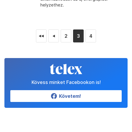
helyzethez.
2
3
4
◄◄
◄
Kövess minket Facebookon is!
Követem!