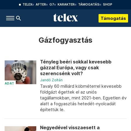
TELEX
AFTER
G7
KARAKTER
TÁMOGATÁS
SHOP
Támogatás
Gázfogyasztás
Tényleg beéri sokkal kevesebb
gázzal Európa, vagy csak
szerencsénk volt?
Jandó Zoltán
ADAT
Tavaly 60 milliárd köbméterrel kevesebb
földgázt égettek el az uniós
tagállamokban, mint 2021-ben. Egyetlen év
alatt a fogyasztás hetedét-nyolcadát
építettük le.
Negyedével visszaesett a