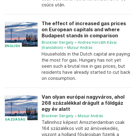
csúcs után.
The effect of increased gas prices
on European capitals and where
Budapest stands in comparison
Brückner Gergely
–
Andrea Horváth Kávai
ENGLISH
(translation)
–
Mizsur András
Households in the Dutch capital are paying
the most for gas. Hungary has not yet
seen such a brutal rise in gas prices, but
residents have already started to cut back
on consumption.
Van olyan európai nagyváros, ahol
268 százalékkal drágult a földgáz
egy év alatt
Brückner Gergely
–
Mizsur András
GAZDASÁG
Tallinnhoz képest Amszterdamban csak
164 százalékos volt az árnövekedés,
viszont a holland fővárosban fizetik a