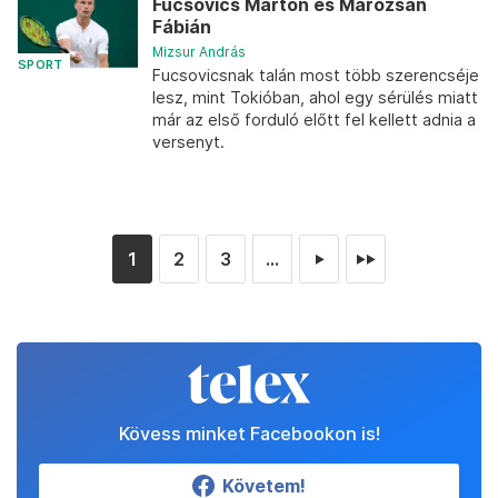
Fucsovics Márton és Marozsán
Fábián
Mizsur András
SPORT
Fucsovicsnak talán most több szerencséje
lesz, mint Tokióban, ahol egy sérülés miatt
már az első forduló előtt fel kellett adnia a
versenyt.
1
2
3
...
►
►►
Kövess minket Facebookon is!
Követem!