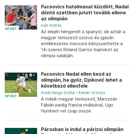
Fucsovics hatalmasat küzdött, Nadal
döntő szettben jutott tovább ellene
az olimpián
Iván András
SPORT
Az elején hengerelt a spanyol, de aztán a
magyar teniszező szoros és igazán
emlékezetes meccsre kényszerítette a
14-szeres Roland Garros-bajnokot az
olimpia salakján.
Fucsovics Nadal ellen kezd az
olimpián, ha győz, Djoković lehet a
következő ellenfele
Aradi Hanga Zsófia
–
Kaiser Orsolya
SPORT
A másik magyar teniszező, Marozsán
Fábián pedig francia riválisával, Ugo
Humbert-rel csap össze.
Párosban is indul a párizsi olimpián