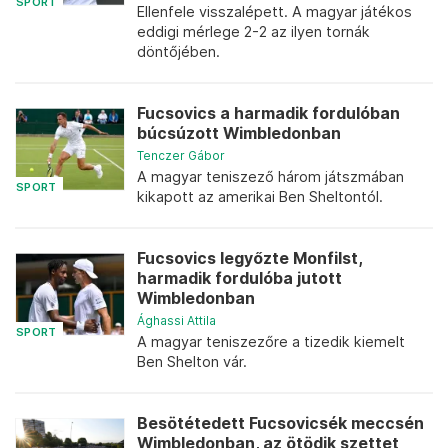
SPORT
Ellenfele visszalépett. A magyar játékos
eddigi mérlege 2-2 az ilyen tornák
döntőjében.
Fucsovics a harmadik fordulóban
búcsúzott Wimbledonban
Tenczer Gábor
A magyar teniszező három játszmában
SPORT
kikapott az amerikai Ben Sheltontól.
Fucsovics legyőzte Monfilst,
harmadik fordulóba jutott
Wimbledonban
Ághassi Attila
SPORT
A magyar teniszezőre a tizedik kiemelt
Ben Shelton vár.
Besötétedett Fucsovicsék meccsén
Wimbledonban, az ötödik szettet