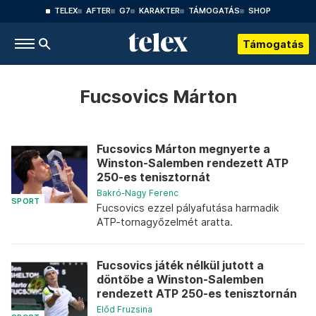
TELEX
AFTER
G7
KARAKTER
TÁMOGATÁS
SHOP
Támogatás
Fucsovics Márton
Fucsovics Márton megnyerte a
Winston-Salemben rendezett ATP
250-es tenisztornát
Bakró-Nagy Ferenc
SPORT
Fucsovics ezzel pályafutása harmadik
ATP-tornagyőzelmét aratta.
Fucsovics játék nélkül jutott a
döntőbe a Winston-Salemben
rendezett ATP 250-es tenisztornán
Előd Fruzsina