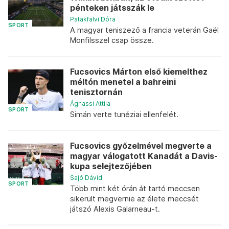
pénteken játsszák le
Patakfalvi Dóra
SPORT
A magyar teniszező a francia veterán Gaël
Monfilsszel csap össze.
Fucsovics Márton első kiemelthez
méltón menetel a bahreini
tenisztornán
Ághassi Attila
SPORT
Simán verte tunéziai ellenfelét.
Fucsovics győzelmével megverte a
magyar válogatott Kanadát a Davis-
kupa selejtezőjében
Sajó Dávid
SPORT
Több mint két órán át tartó meccsen
sikerült megvernie az élete meccsét
játszó Alexis Galarneau-t.