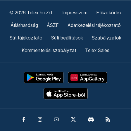
© 2026 Telex.hu Zrt.
Impresszum
Etikai kódex
Átláthatóság
ÁSZF
Adatkezelési tájékoztató
Sütitájékoztató
Süti beállítások
Szabályzatok
Kommentelési szabályzat
Telex Sales