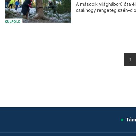
A második világháború óta é
csakhogy rengeteg szén-dioxi
KÜLFÖLD
1
Tám