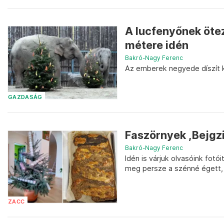
A lucfenyőnek ötez
métere idén
Bakró-Nagy Ferenc
Az emberek negyede díszít 
GAZDASÁG
Faszörnyek ,Bejgzi
Bakró-Nagy Ferenc
Idén is várjuk olvasóink fot
meg persze a szénné égett, s
ZACC