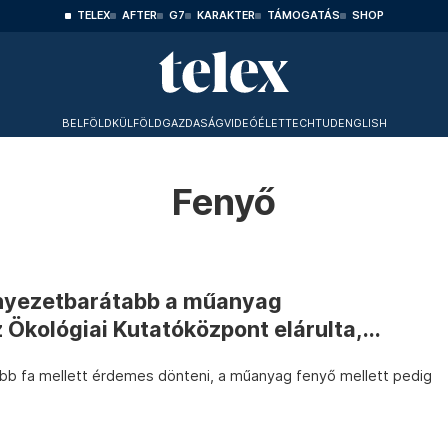
TELEX
AFTER
G7
KARAKTER
TÁMOGATÁS
SHOP
BELFÖLD
KÜLFÖLD
GAZDASÁG
VIDEÓ
ÉLET
TECHTUD
ENGLISH
Fenyő
rnyezetbarátabb a műanyag
 Ökológiai Kutatóközpont elárulta,...
ebb fa mellett érdemes dönteni, a műanyag fenyő mellett pedig