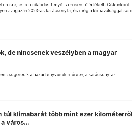
l örökre, és a földlabdás fenyő is erősen túlértékelt. Cikkünkből
lyen az igazán 2023-as karácsonyfa, és még a klímaválsággal se
ők, de nincsenek veszélyben a magyar
en zsugorodik a hazai fenyvesek mérete, a karácsonyfa-
 túl klímabarát több mint ezer kilométerrő
a város...