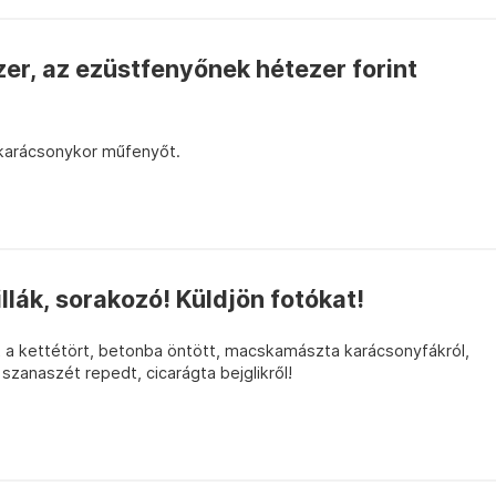
er, az ezüstfenyőnek hétezer forint
karácsonykor műfenyőt.
llák, sorakozó! Küldjön fotókat!
óit a kettétört, betonba öntött, macskamászta karácsonyfákról,
zanaszét repedt, cicarágta bejglikről!