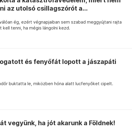
olta a katasztrófavédelem, miért nem
 az utolsó csillagszórót a...
válóan ég, ezért végnapjaiban sem szabad meggyújtani rajta
t kell tenni, ha mégis lángolni kezd.
atott és fenyőfát lopott a jászapáti
dőr buktatta le, miközben hóna alatt lucfenyőket cipelt.
t vegyünk, ha jót akarunk a Földnek!