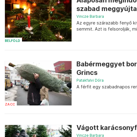
Alaposan megindok
szabad meggyújtani
Vincze Barbara
Az egyre szárazabb fenyő ki
semmit. Azt is felsorolják, mi
BELFÖLD
Babérmeggyet borog
Grincs
Patakfalvi Dóra
A férfit egy szabadnapos ren
ZACC
Vágott karácsonyfá
Vincze Barbara