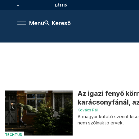
László
Menü
Kereső
Az igazi fenyő kö
karácsonyfánál, az
Kovács Pál
A magyar kutató szerint kis
nem szólnak jó érvek.
TECHTUD