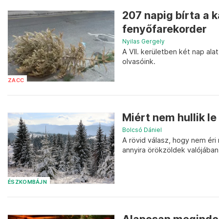
207 napig bírta a 
fenyőfarekorder
Nyilas Gergely
A VII. kerületben két nap ala
olvasóink.
ZACC
Miért nem hullik le
Bolcsó Dániel
A rövid válasz, hogy nem éri
annyira örökzöldek valójában
ÉSZKOMBÁJN