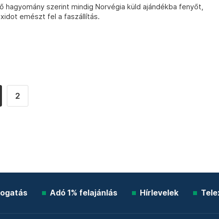
lő hagyomány szerint mindig Norvégia küld ajándékba fenyőt,
dot emészt fel a faszállítás.
2
ogatás
Adó 1% felajánlás
Hírlevelek
Tele