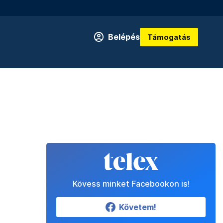
Belépés
Támogatás
Kövess minket Facebookon is!
Követem!