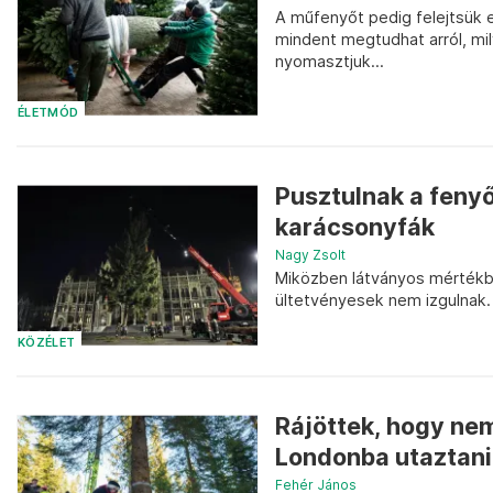
A műfenyőt pedig felejtsük e
mindent megtudhat arról, mi
nyomasztjuk...
ÉLETMÓD
Pusztulnak a feny
karácsonyfák
Nagy Zsolt
Miközben látványos mértékb
ültetvényesek nem izgulnak.
KÖZÉLET
Rájöttek, hogy nem
Londonba utaztani 
Fehér János