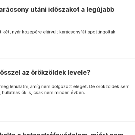
karácsony utáni időszakot a legújabb
tt két, nyár közepére elárvult karácsonyfát spottingoltak
 ősszel az örökzöldek levele?
 meg lehullatni, amíg nem dolgozott eleget. De örökzöldek sem
, hullatnak ők is, csak nem minden évben.