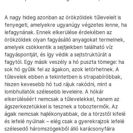
A nagy hideg azonban az örökzöldek tűleveleit is
fenyegeti, amelyekre ugyanúgy végzetes lenne, ha
lefagynának. Ennek elkerülése érdekében az
örökzöldek olyan fagyásálló anyagokat termelnek,
amelyek csökkentik a sejtjeikben található víz
fagyáspontját, és így védik a sejtstruktúrát a
fagytól. Egy másik veszély a hó puszta tömege: ha
sok hó gyűlik fel az ágakon, azok letörhetnek. A
tűlevelek ebben a tekintetben is strapabíróbbak,
hiszen kevesebb hó tud rájuk rakódni, mint a
lombhullatók szélesebb leveleire. A hókár
elkerüléséért nemcsak a tűlevelekkel, hanem az
ágszerkezetükkel is tesznek a toboztermők. Az
ágaik nemcsak hajlékonyabbak, de a törzstől kifelé
és lefelé nyúlnak – elég csak a gyerekrajzok lefelé
szélesedő háromszögekből álló karácsonyfáira