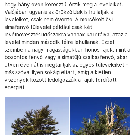
hogy hány éven keresztül őrzik meg a leveleiket.
Valójában ugyanis az örökzöldek is hullatják a
leveleiket, csak nem évente. A mérsékelt övi
simafenyő tűlevelei például csak két
levélnövesztési időszakra vannak kalibrálva, azaz a
levelei minden második télre lehullanak. Ezzel
szemben a nagy magasságokban honos fajok, mint a
bozontos fenyő vagy a simatűjű szálkásfenyő, akár
ötven éven át is megtartják az egyes tűleveleiket –
más szóval ilyen sokáig eltart, amíg a kietlen
viszonyok között ledolgozzák a rájuk fordított
energiát.