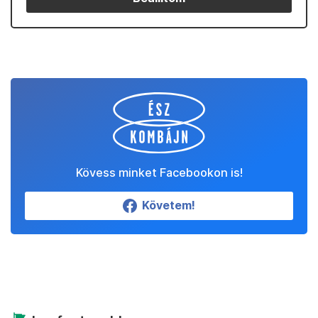
Kövess minket Facebookon is!
Követem!