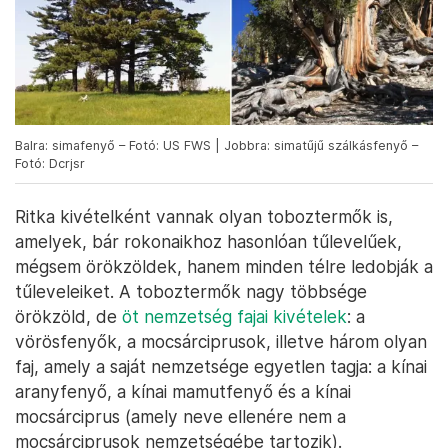
Balra: simafenyő – Fotó: US FWS | Jobbra: simatűjű szálkásfenyő –
Fotó: Dcrjsr
Ritka kivételként vannak olyan toboztermők is,
amelyek, bár rokonaikhoz hasonlóan tűlevelűek,
mégsem örökzöldek, hanem minden télre ledobják a
tűleveleiket. A toboztermők nagy többsége
örökzöld, de
öt nemzetség fajai kivételek
: a
vörösfenyők, a mocsárciprusok, illetve három olyan
faj, amely a saját nemzetsége egyetlen tagja: a kínai
aranyfenyő, a kínai mamutfenyő és a kínai
mocsárciprus (amely neve ellenére nem a
mocsárciprusok nemzetségébe tartozik).