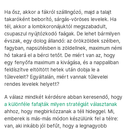
Ha ősz, akkor a fákról szállingózó, majd a talajt
takaróként beborító, sárgás-vöröses levelek. Ha
tél, akkor a lombkoronájuktól megszabadult,
csupaszul nyújtózkodó faágak. De lehet bármilyen
évszak, egy dolog állandó: az örökzöldek szélben,
fagyban, napsütésben is zöldellnek, maximum némi
hó takará el a bérci tetőt. De miért van az, hogy
egy fenyőfa maximum a kivágása, és a nappaliban
feldíszítve eltöltött hetek után dobja le a
tűleveleit? Egyáltalán, miért vannak tűlevelei
rendes levelek helyett?
A válasz mindkét kérdésre abban keresendő, hogy
a különféle fafajták milyen stratégiát választanak
ahhoz, hogy megbirkózzanak a téli hideggel. Mi,
emberek is más-más módon készülünk fel a télre:
van, aki inkább jól befűt, hogy a legnagyobb