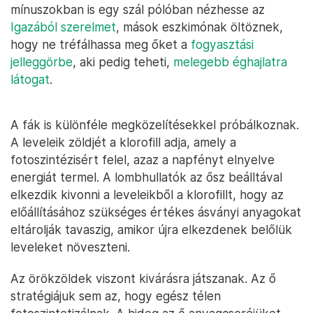
mínuszokban is egy szál pólóban nézhesse az
Igazából szerelmet
, mások eszkimónak öltöznek,
hogy ne tréfálhassa meg őket a
fogyasztási
jelleggörbe
, aki pedig teheti,
melegebb éghajlatra
látogat
.
A fák is különféle megközelítésekkel próbálkoznak.
A leveleik zöldjét a klorofill adja, amely a
fotoszintézisért felel, azaz a napfényt elnyelve
energiát termel. A lombhullatók az ősz beálltával
elkezdik kivonni a leveleikből a klorofillt, hogy az
előállításához szükséges értékes ásványi anyagokat
eltárolják tavaszig, amikor újra elkezdenek belőlük
leveleket növeszteni.
Az örökzöldek viszont kivárásra játszanak. Az ő
stratégiájuk sem az, hogy egész télen