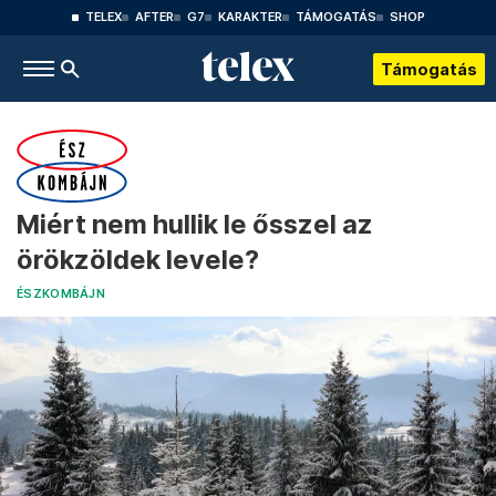
TELEX
AFTER
G7
KARAKTER
TÁMOGATÁS
SHOP
Támogatás
Miért nem hullik le ősszel az
örökzöldek levele?
ÉSZKOMBÁJN