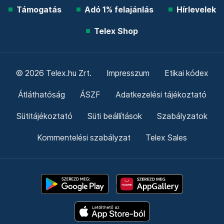
Támogatás
Adó 1% felajánlás
Hírlevelek
Telex Shop
© 2026 Telex.hu Zrt.
Impresszum
Etikai kódex
Átláthatóság
ÁSZF
Adatkezelési tájékoztató
Sütitájékoztató
Süti beállítások
Szabályzatok
Kommentelési szabályzat
Telex Sales