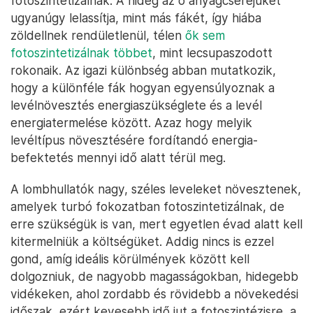
fotoszintetizálnak. A hideg az ő anyagcseréjüket
ugyanúgy lelassítja, mint más fákét, így hiába
zöldellnek rendületlenül, télen
ők sem
fotoszintetizálnak többet
, mint lecsupaszodott
rokonaik. Az igazi különbség abban mutatkozik,
hogy a különféle fák hogyan egyensúlyoznak a
levélnövesztés energiaszükséglete és a levél
energiatermelése között. Azaz hogy melyik
levéltípus növesztésére fordítandó energia-
befektetés mennyi idő alatt térül meg.
A lombhullatók nagy, széles leveleket növesztenek,
amelyek turbó fokozatban fotoszintetizálnak, de
erre szükségük is van, mert egyetlen évad alatt kell
kitermelniük a költségüket. Addig nincs is ezzel
gond, amíg ideális körülmények között kell
dolgozniuk, de nagyobb magasságokban, hidegebb
vidékeken, ahol zordabb és rövidebb a növekedési
időszak, ezért kevesebb idő jut a fotoszintézisre, a