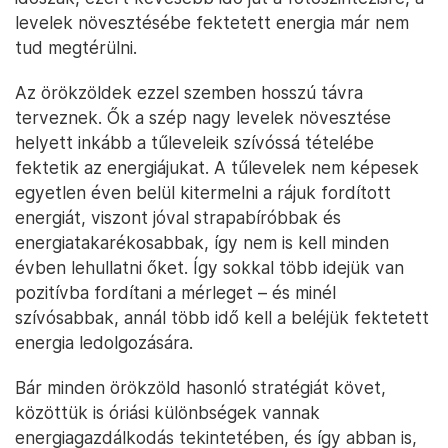
levelek növesztésébe fektetett energia már nem
tud megtérülni.
Az örökzöldek ezzel szemben hosszú távra
terveznek. Ők a szép nagy levelek növesztése
helyett inkább a tűleveleik szívóssá tételébe
fektetik az energiájukat. A tűlevelek nem képesek
egyetlen éven belül kitermelni a rájuk fordított
energiát, viszont jóval strapabíróbbak és
energiatakarékosabbak, így nem is kell minden
évben lehullatni őket. Így sokkal több idejük van
pozitívba fordítani a mérleget – és minél
szívósabbak, annál több idő kell a beléjük fektetett
energia ledolgozására.
Bár minden örökzöld hasonló stratégiát követ,
közöttük is óriási különbségek vannak
energiagazdálkodás tekintetében, és így abban is,