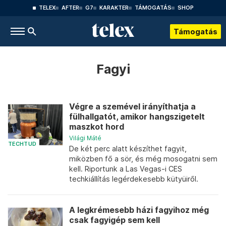
TELEX
AFTER
G7
KARAKTER
TÁMOGATÁS
SHOP
Támogatás
Fagyi
Végre a szemével irányíthatja a
fülhallgatót, amikor hangszigetelt
maszkot hord
Világi Máté
TECHTUD
De két perc alatt készíthet fagyit,
miközben fő a sör, és még mosogatni sem
kell. Riportunk a Las Vegas-i CES
techkiállítás legérdekesebb kütyüiről.
A legkrémesebb házi fagyihoz még
csak fagyigép sem kell