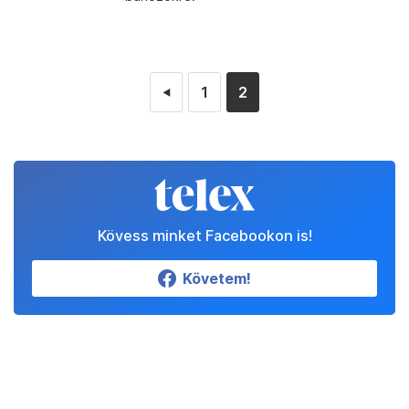
1
2
◄
Kövess minket Facebookon is!
Követem!