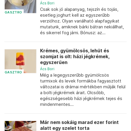
Ács Bori
Csak sok jó alapanyag, tejszín és tojás,
GASZTRO
esetleg joghurt kell az egyszerűbb
verzióhoz. Olyan variálható alapfagyikat
mutatunk, amiknek bárki bátran nekiállhat,
és sikerrel fog járni. Bónusz: az...
Krémes, gyümölcsös, lehűt és
szomjat is olt: házi jégkrémek,
egyszerűen
Ács Bori
GASZTRO
Még a legegyszerűbb gyümölcsös
turmixok és levek formákba fagyasztott
változatai is drámai mértékben múlják felül
a bolti jégkrémek árait. Olcsóbb,
egészségesebb házi jégkrémek tejes és
mindenmentes...
Már nem sokáig marad ezer forint
alatt egy szelet torta