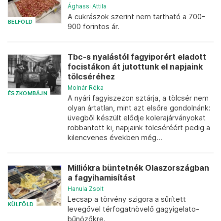
Ághassi Attila
A cukrászok szerint nem tartható a 700-
BELFÖLD
900 forintos ár.
Tbc-s nyalástól fagyiporért eladott
focistákon át jutottunk el napjaink
tölcséréhez
Molnár Réka
ÉSZKOMBÁJN
A nyári fagyiszezon sztárja, a tölcsér nem
olyan ártatlan, mint azt elsőre gondolnánk:
üvegből készült elődje kolerajárványokat
robbantott ki, napjaink tölcséréért pedig a
kilencvenes években még...
Milliókra büntetnék Olaszországban
a fagyihamisítást
Hanula Zsolt
Lecsap a törvény szigora a sűrített
KÜLFÖLD
levegővel térfogatnövelő gagyigelato-
bűnözőkre.