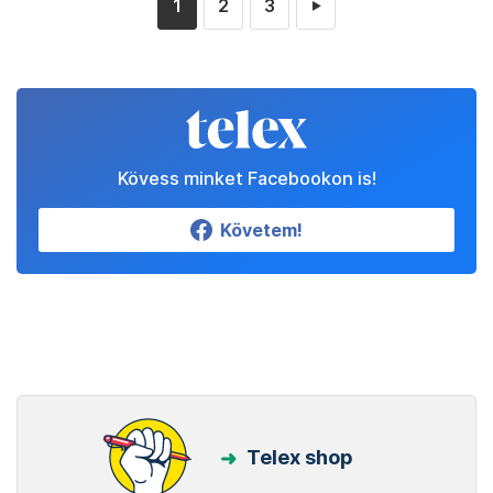
1
2
3
►
Kövess minket Facebookon is!
Követem!
Telex shop