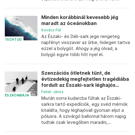
Minden korábbinál kevesebb jég
maradt az óceánokban
Kovács Pál
Az Északi- és Déli-sark jege rengeteg
TECHTUD
napfényt visszaver az űrbe, hidegen tartva
ezzel a bolygót. Ahogy a jég olvad, a
bolygó egyre több hőt nyel el.
Szenzációs ötletnek tűnt, de
évtizedekig megfejtetlen tragédiába
fordult az Északi-sark léghajós...
Fehér János
ÉSZKOMBÁJN
Miután sorra kudarcba fúltak az Északi-
sarkra tartó expedíciók, egy svéd mérnök
kitalálta, hogy léghajóvall gyorsan eljut a
pólusra. A szivárgó ballonnal három napig
tudtak csak levegőben maradni,...