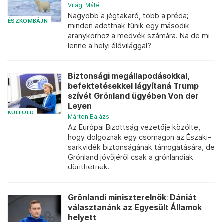
Világi Máté
Nagyobb a jégtakaró, több a préda;
ÉSZKOMBÁJN
minden adottnak tűnik egy második
aranykorhoz a medvék számára. Na de mi
lenne a helyi élővilággal?
Biztonsági megállapodásokkal,
befektetésekkel lágyítaná Trump
szívét Grönland ügyében Von der
Leyen
KÜLFÖLD
Márton Balázs
Az Európai Bizottság vezetője közölte,
hogy dolgoznak egy csomagon az Északi-
sarkvidék biztonságának támogatására, de
Grönland jövőjéről csak a grönlandiak
dönthetnek.
Grönlandi miniszterelnök: Dániát
választanánk az Egyesült Államok
helyett