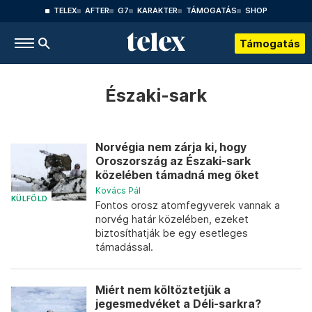
TELEX
AFTER
G7
KARAKTER
TÁMOGATÁS
SHOP
Támogatás
Északi-sark
Norvégia nem zárja ki, hogy
Oroszország az Északi-sark
közelében támadná meg őket
Kovács Pál
KÜLFÖLD
Fontos orosz atomfegyverek vannak a
norvég határ közelében, ezeket
biztosíthatják be egy esetleges
támadással.
Miért nem költöztetjük a
jegesmedvéket a Déli-sarkra?