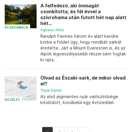
A felfedező, aki önmagát
csonkította, és fél évvel a
szívrohama után futott hét nap alatt
hét...
ÉSZKOMBÁJN
Ághassi Attila
Ranulph Fiennes három év alatt kerülte
körbe a földet úgy, hogy mindkét sarkát
érintette. Járt a Mount Everesten is, és az
Alpok legveszélyesebb részei sem fogtak
ki rajta.
Olvad az Északi-sark, de mikor olvad
el?
Topál Dániel
Az első jégmentes nyár valószínűsége
KÖZÉLET
kitolódott, körülbelül egy évtizeddel.