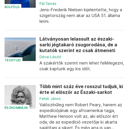
Pál Tamás
KÜLFÖLD
Jens-Frederik Nielsen kijelentette, hogy a
szigetország nem akar az USA 51. állama
lenni.
Látványosan lelassult az északi-
sarki jégtakaró zsugorodása, de a
kutatók szerint ez csak átmeneti
Dévai László
TECHTUD
A szakértők szerint nem lehet fellélegezni,
csak kaptunk egy kis időt.
Több mint száz éve rosszul tudjuk, ki
érte el először az Északi-sarkot
Fehér János
Valószínűleg nem Robert Peary, hanem az
ÉSZKOMBÁJN
expedíciójának egy afroamerikai tagja,
Matthew Henson volt az, aki először ért
oda, de az expedíció vezetője ki akarta
sajátítani a sikert. És még arra is van...