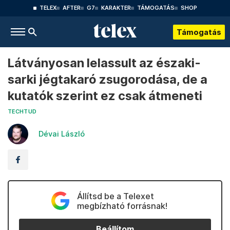
TELEX
AFTER
G7
KARAKTER
TÁMOGATÁS
SHOP
Támogatás
Látványosan lelassult az északi-
sarki jégtakaró zsugorodása, de a
kutatók szerint ez csak átmeneti
TECHTUD
Dévai László
Állítsd be a Telexet
megbízható forrásnak!
Beállítom