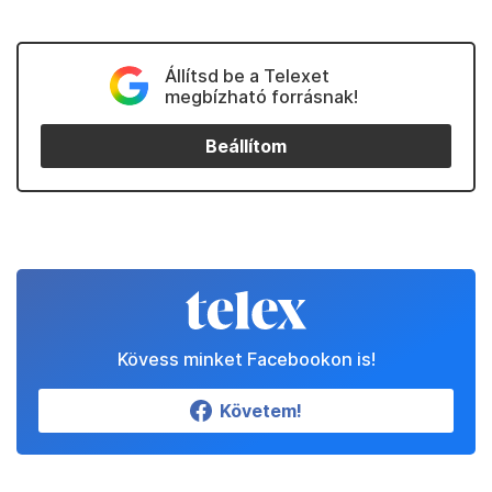
Állítsd be a Telexet
megbízható forrásnak!
Beállítom
Kövess minket Facebookon is!
Követem!