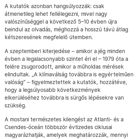
A kutatók azonban hangsúlyozzák: csak
átmenetileg lehet fellélegezni, mivel nagy
valószínűséggel a következő 5–10 évben újra
beindul az olvadás, méghozzá a hosszú távú átlag
kétszeresének megfelelő ütemben.
A szeptemberi kiterjedése – amikor a jég minden
évben a legalacsonyabb szintet éri el – 1979 óta a
felére zsugorodott, amikor a műholdas mérések
elindultak. „A klímaválság továbbra is egyértelműen
valóság” – figyelmeztettek a kutatók, hozzátéve,
hogy a legsúlyosabb következmények
elkerüléséhez továbbra is sürgős lépésekre van
szükség.
A mostani természetes kilengést az Atlanti- és a
Csendes-óceán többször évtizedes ciklusai
magyarázhatják, amelyek meghatározzák, mennyi