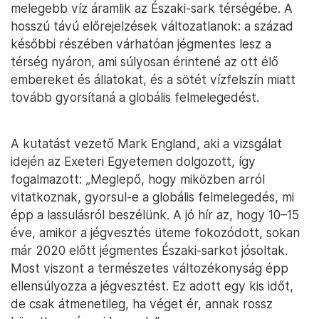
melegebb víz áramlik az Északi-sark térségébe. A
hosszú távú előrejelzések változatlanok: a század
későbbi részében várhatóan jégmentes lesz a
térség nyáron, ami súlyosan érintené az ott élő
embereket és állatokat, és a sötét vízfelszín miatt
tovább gyorsítaná a globális felmelegedést.
A kutatást vezető Mark England, aki a vizsgálat
idején az Exeteri Egyetemen dolgozott, így
fogalmazott: „Meglepő, hogy miközben arról
vitatkoznak, gyorsul-e a globális felmelegedés, mi
épp a lassulásról beszélünk. A jó hír az, hogy 10–15
éve, amikor a jégvesztés üteme fokozódott, sokan
már 2020 előtt jégmentes Északi-sarkot jósoltak.
Most viszont a természetes változékonyság épp
ellensúlyozza a jégvesztést. Ez adott egy kis időt,
de csak átmenetileg, ha véget ér, annak rossz