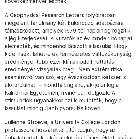
következményei lesznek.”
A Geophysical Research Letters folyóiratban
megjelent tanulmány két különböző adatbázisra
támaszkodott, amelyek 1979-től napjainkig rögzítik
a jég kiterjedését. A kutatók az év minden hónapját
elemezték, és mindenhol látszott a lassulás. Hogy
kiderítsék, lehet-e ez természetes változékonyság
eredménye, több ezer klímamodell-futtatás
eredményét vizsgálták meg. „Nem extrém ritka
eseményről van szó, egy évszázadban kétszer is
előfordulhat” – mondta England, aki jelenleg a
Kaliforniai Egyetemen, Irvine-ban dolgozik. A
szimulációk ugyanakkor azt is mutatták, hogy a
lassulást mindig újabb gyorsulás követi.
Julienne Stroeve, a University College London
professzora hozzátette: „Jól tudjuk, hogy az
éghajlati adatok, akár a globális hőmérséklet, akár a