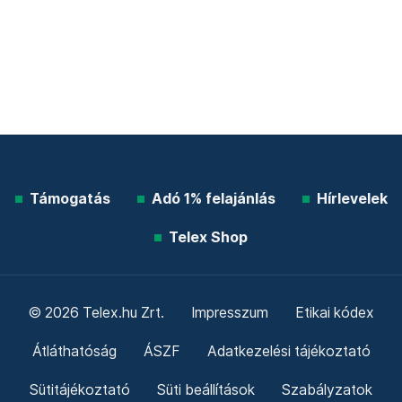
Támogatás
Adó 1% felajánlás
Hírlevelek
Telex Shop
© 2026 Telex.hu Zrt.
Impresszum
Etikai kódex
Átláthatóság
ÁSZF
Adatkezelési tájékoztató
Sütitájékoztató
Süti beállítások
Szabályzatok