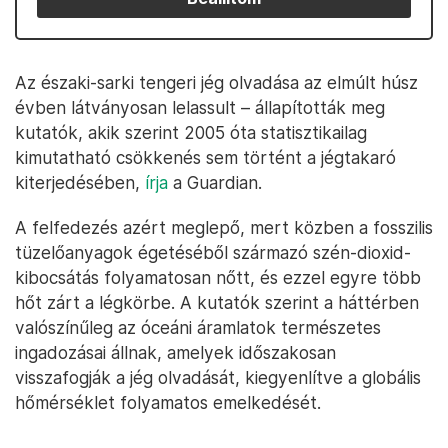
Az északi-sarki tengeri jég olvadása az elmúlt húsz
évben látványosan lelassult – állapították meg
kutatók, akik szerint 2005 óta statisztikailag
kimutatható csökkenés sem történt a jégtakaró
kiterjedésében,
írja
a Guardian.
A felfedezés azért meglepő, mert közben a fosszilis
tüzelőanyagok égetéséből származó szén-dioxid-
kibocsátás folyamatosan nőtt, és ezzel egyre több
hőt zárt a légkörbe. A kutatók szerint a háttérben
valószínűleg az óceáni áramlatok természetes
ingadozásai állnak, amelyek időszakosan
visszafogják a jég olvadását, kiegyenlítve a globális
hőmérséklet folyamatos emelkedését.