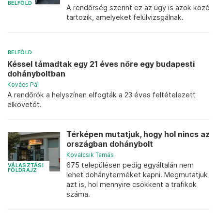
BELFÖLD
A rendőrség szerint ez az ügy is azok közé
tartozik, amelyeket felülvizsgálnak.
BELFÖLD
Késsel támadtak egy 21 éves nőre egy budapesti
dohányboltban
Kovács Pál
A rendőrök a helyszínen elfogták a 23 éves feltételezett
elkövetőt.
Térképen mutatjuk, hogy hol nincs az
országban dohánybolt
Kovalcsik Tamás
675 településen pedig egyáltalán nem
VÁLASZTÁSI
FÖLDRAJZ
lehet dohányterméket kapni. Megmutatjuk
azt is, hol mennyire csökkent a trafikok
száma.