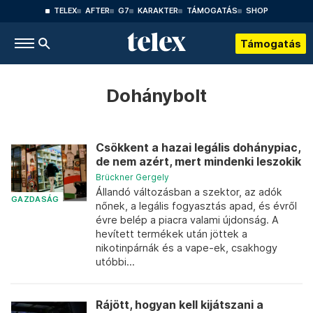
TELEX
AFTER
G7
KARAKTER
TÁMOGATÁS
SHOP
Támogatás
Dohánybolt
Csökkent a hazai legális dohánypiac,
de nem azért, mert mindenki leszokik
Brückner Gergely
Állandó változásban a szektor, az adók
GAZDASÁG
nőnek, a legális fogyasztás apad, és évről
évre belép a piacra valami újdonság. A
hevített termékek után jöttek a
nikotinpárnák és a vape-ek, csakhogy
utóbbi...
Rájött, hogyan kell kijátszani a