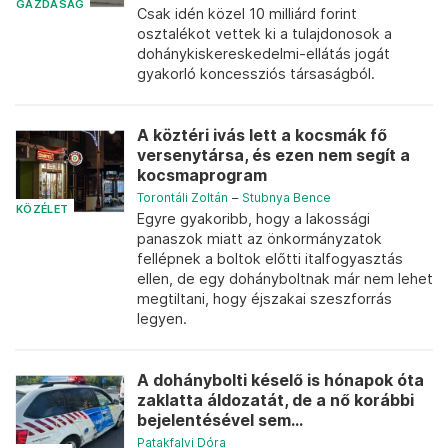
GAZDASÁG
Csak idén közel 10 milliárd forint
osztalékot vettek ki a tulajdonosok a
dohánykiskereskedelmi-ellátás jogát
gyakorló koncessziós társaságból.
A köztéri ivás lett a kocsmák fő
versenytársa, és ezen nem segít a
kocsmaprogram
Torontáli Zoltán
–
Stubnya Bence
KÖZÉLET
Egyre gyakoribb, hogy a lakossági
panaszok miatt az önkormányzatok
fellépnek a boltok előtti italfogyasztás
ellen, de egy dohányboltnak már nem lehet
megtiltani, hogy éjszakai szeszforrás
legyen.
A dohánybolti késelő is hónapok óta
zaklatta áldozatát, de a nő korábbi
bejelentésével sem...
Patakfalvi Dóra