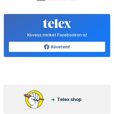
Kövess minket Facebookon is!
Követem!
Telex shop