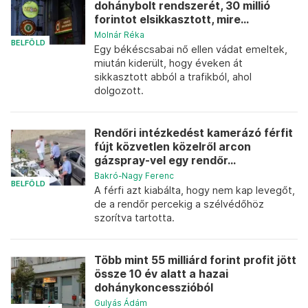
dohánybolt rendszerét, 30 millió
forintot elsikkasztott, mire...
Molnár Réka
BELFÖLD
Egy békéscsabai nő ellen vádat emeltek,
miután kiderült, hogy éveken át
sikkasztott abból a trafikból, ahol
dolgozott.
Rendőri intézkedést kamerázó férfit
fújt közvetlen közelről arcon
gázspray-vel egy rendőr...
Bakró-Nagy Ferenc
BELFÖLD
A férfi azt kiabálta, hogy nem kap levegőt,
de a rendőr percekig a szélvédőhöz
szorítva tartotta.
Több mint 55 milliárd forint profit jött
össze 10 év alatt a hazai
dohánykoncesszióból
Gulyás Ádám