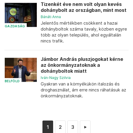
Tizenkét éve nem volt olyan kevés
dohánybolt az országban, mint most
Bánáti Anna
Jelentős mértékben csökkent a hazai
GAZDASÁG
dohányboltok száma tavaly, közben egyre
több az olyan település, ahol egyáltalán
nincs trafik.
Jámbor András pluszjogokat kérne
az önkormányzatoknak a
dohányboltok miatt
Iván-Nagy Szilvia
BELFÖLD
Gyakran van a környékükön italozás és
droghasználat, ám erre nincs ráhatásuk az
önkormányzatoknak.
1
2
3
►